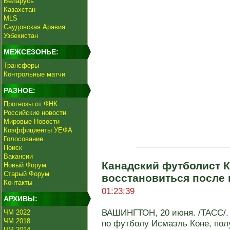
Беларусь
Казахстан
MLS
Саудовская Аравия
Узбекистан
МЕЖСЕЗОНЬЕ:
Трансферы
Контрольные матчи
РАЗНОЕ:
Прогнозы от ФНК
Российские новости
Мировые Новости
Коэффициенты УЕФА
Голосование
Поиск
Вакансии
Канадский футболист 
Новый Форум
Старый Форум
восстановиться после
Контакты
01:23:39
АРХИВЫ:
ВАШИНГТОН, 20 июня. /ТАСС/.
ЧМ 2022
ЧМ 2018
по футболу Исмаэль Коне, пол
ЧМ 2014