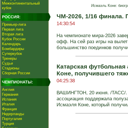
Межконтинентальный
Исмаэль Коне: биогр
кубок
ЧМ-2026, 1/16 финала.
РОССИЯ:
14:30:54
Премьер-лига
Первая лига
Вторая лига
На чемпионате мира-2026 заве
Кубок России
офф. На сей раз игры на вылет
Календарь
большинство поединков получи
Бомбардиры
Суперкубок
Тренеры
Судьи
Катарская футбольная
Стадионы
Коне, получившего тя
Сборная России
04:25:38
ЧЕМПИОНАТЫ:
Англия
ВАШИНГТОН, 20 июня. /ТАСС/.
Германия
ассоциация поддержала полуз
Испания
Исмаэля Коне, который получил
Италия
Франция
Нидерланды
Португалия
Турция