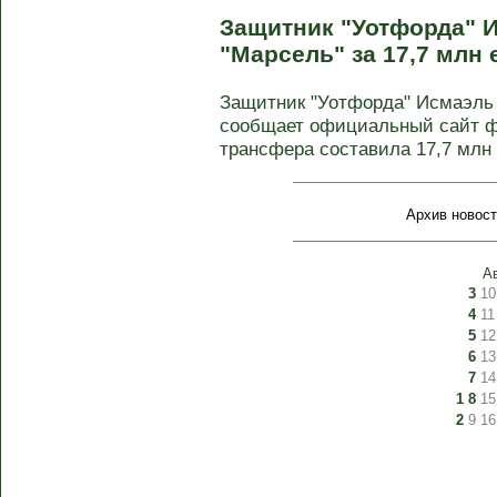
Защитник "Уотфорда" 
"Марсель" за 17,7 млн 
Защитник "Уотфорда" Исмаэль 
сообщает официальный сайт ф
трансфера составила 17,7 млн е
Архив новост
А
3
10
4
11
5
12
6
13
7
14
1
8
15
2
9
16