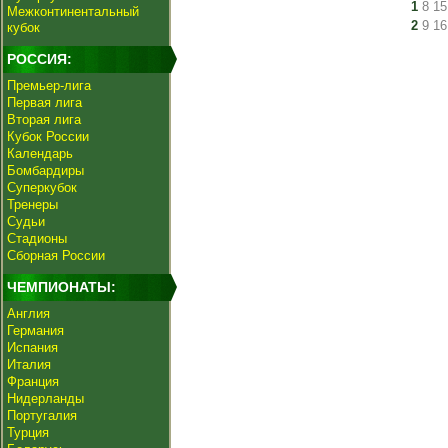
1
8
15
Межконтинентальный
2
9
16
кубок
РОССИЯ:
Премьер-лига
Первая лига
Вторая лига
Кубок России
Календарь
Бомбардиры
Суперкубок
Тренеры
Судьи
Стадионы
Сборная России
ЧЕМПИОНАТЫ:
Англия
Германия
Испания
Италия
Франция
Нидерланды
Португалия
Турция