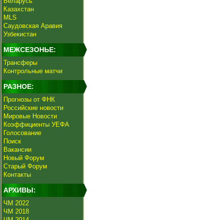
Беларусь
Казахстан
MLS
Саудовская Аравия
Узбекистан
МЕЖСЕЗОНЬЕ:
Трансферы
Контрольные матчи
РАЗНОЕ:
Прогнозы от ФНК
Российские новости
Мировые Новости
Коэффициенты УЕФА
Голосование
Поиск
Вакансии
Новый Форум
Старый Форум
Контакты
АРХИВЫ:
ЧМ 2022
ЧМ 2018
ЧМ 2014