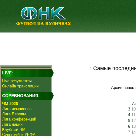
: Самые последни
LIVE:
Live-результаты
Онлайн трансляции
Архив новост
СОРЕВНОВАНИЯ:
ЧМ 2026
А
Лига чемпионов
3
10
Лига Европы
4
11
Лига конференций
5
12
Лига наций
6
13
Клубный ЧМ
7
14
Суперкубок УЕФА