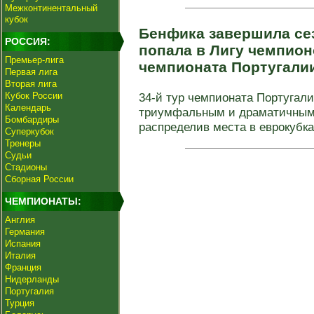
Межконтинентальный
кубок
Бенфика завершила сез
РОССИЯ:
попала в Лигу чемпионо
Премьер-лига
чемпионата Португали
Первая лига
Вторая лига
Кубок России
34-й тур чемпионата Португали
Календарь
триумфальным и драматичным 
Бомбардиры
распределив места в еврокубка
Суперкубок
Тренеры
Судьи
Стадионы
Сборная России
ЧЕМПИОНАТЫ:
Англия
Германия
Испания
Италия
Франция
Нидерланды
Португалия
Турция