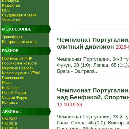
Беларусь
Казахстан
MLS
Саудовская Аравия
Узбекистан
МЕЖСЕЗОНЬЕ:
Трансферы
Чемпионат Португалии.
Контрольные матчи
элитный дивизион
2026-
РАЗНОЕ:
Прогнозы от ФНК
Чемпионат Португалии, 34-й тур.
Российские новости
Фукуи, 20 (1:0). Лопеш, 65 (1:1).
Мировые Новости
Брага - Эштрела...
Коэффициенты УЕФА
Голосование
Поиск
Вакансии
Чемпионат Португалии.
Новый Форум
над Бенфикой, Спорти
Старый Форум
Контакты
12 00:19:36
АРХИВЫ:
Чемпионат Португалии, 33-й тур
ЧМ 2022
Голы: Силва, 46 (1:0). Виктор, 48
ЧМ 2018
Павлидис, 90+5-с пенальти ...
ЧМ 2014