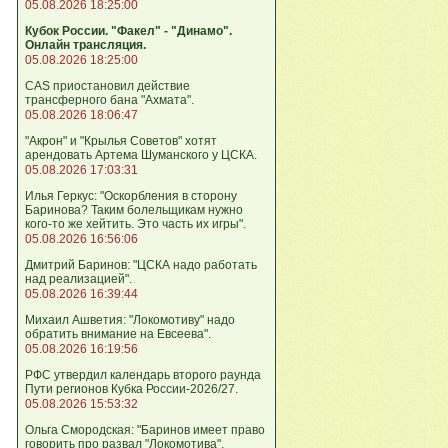
05.08.2026 18:25:00
Кубок России. "Факел" - "Динамо".
Онлайн трансляция.
05.08.2026 18:25:00
CAS приостановил действие
трансферного бана "Ахмата".
05.08.2026 18:06:47
"Акрон" и "Крылья Советов" хотят
арендовать Артема Шуманского у ЦСКА.
05.08.2026 17:03:31
Илья Геркус: "Оскорбления в сторону
Баринова? Таким болельщикам нужно
кого‑то же хейтить. Это часть их игры".
05.08.2026 16:56:06
Дмитрий Баринов: "ЦСКА надо работать
над реализацией".
05.08.2026 16:39:44
Михаил Ашветия: "Локомотиву" надо
обратить внимание на Евсеева".
05.08.2026 16:19:56
РФС утвердил календарь второго раунда
Пути регионов Кубка России-2026/27.
05.08.2026 15:53:32
Ольга Смородская: "Баринов имеет право
говорить про развал "Локомотива".