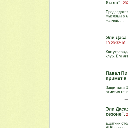
было".
20
Председател
мыслями о б
матчей, ...
Эли Даса
10 20:32:16
Как утвержд
клуб. Его а
Павел Пи
примет в 
Защитники Э
отметил ген
Эли Даса
сезоне".
2
ащитник сто
РПЛ сезона-