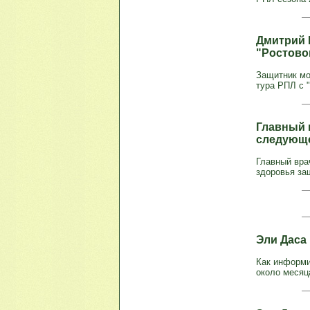
Дмитрий Г
"Ростово
Защитник мо
тура РПЛ с 
Главный 
следующе
Главный вра
здоровья за
Эли Даса
Как информи
около месяц