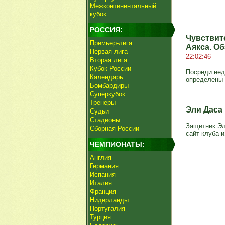
Межконтинентальный
кубок
РОССИЯ:
Чувствит
Премьер-лига
Аякса. О
Первая лига
22:02:46
Вторая лига
Кубок России
Посреди нед
Календарь
определены 
Бомбардиры
Суперкубок
Тренеры
Эли Даса
Судьи
Стадионы
Защитник Эл
Сборная России
сайт клуба и
ЧЕМПИОНАТЫ:
Англия
Германия
Испания
Италия
Франция
Нидерланды
Португалия
Турция