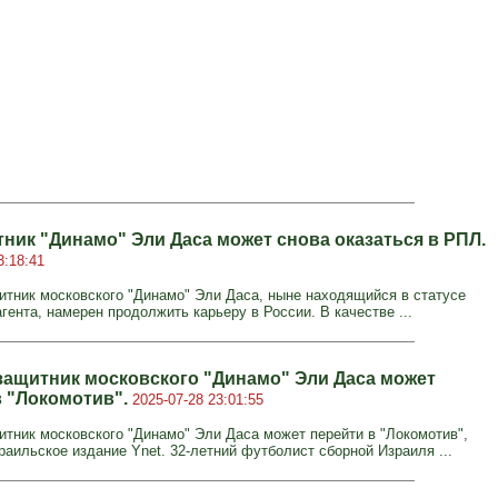
тник "Динамо" Эли Даса может снова оказаться в РПЛ.
3:18:41
тник московского "Динамо" Эли Даса, ныне находящийся в статусе
гента, намерен продолжить карьеру в России. В качестве ...
ащитник московского "Динамо" Эли Даса может
в "Локомотив".
2025-07-28 23:01:55
тник московского "Динамо" Эли Даса может перейти в "Локомотив",
раильское издание Ynet. 32-летний футболист сборной Израиля ...