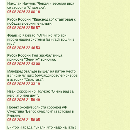
Николай Наумов: "Лёгкая и веселая игра
со стороны "Спартака".
05.08.2026 23:00:18
Кубок России. "Краснодар" стартовал с
победы в серии пенальти.
05.08.2026 22:58:57
Франсис Кахигао: "Отлично, что три
игрока нашей системы fast‑track вошли в
игру".
05.08.2026 22:46:53
Кубок России. Гол экс-балтийца
приносит "Зениту" три очка.
05.08.2026 22:43:00
Манфред Угальде вышел на пятое место
в списке лучших бомбардиров-легионеров
в истории "Спартака".
05.08.2026 22:33:19
Иван Сорокин - о Полехе: "Очень рад за
него, это мой друг".
05.08.2026 21:59:49
Проект экс-футболиста сборной РФ
Смертина "Бег со смыслом" стартовал в
Кургане.
05.08.2026 21:58:05
Виктор Парада: "Знали, что надо начать с