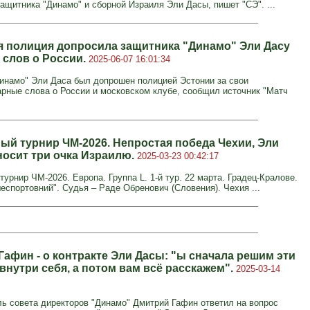
защитника "Динамо" и сборной Израиля Эли Дасы, пишет "СЭ". ...
я полиция допросила защитника "Динамо" Эли Дасу
 слов о России.
2025-06-07 16:01:34
инамо" Эли Даса был допрошен полицией Эстонии за свои
рные слова о России и московском клубе, сообщил источник "Матч
ый турнир ЧМ-2026. Непростая победа Чехии, Эли
носит три очка Израилю.
2025-03-23 00:42:17
урнир ЧМ-2026. Европа. Группа L. 1-й тур. 22 марта. Градец-Кралове.
еспортовний". Судья – Раде Обренович (Словения). Чехия ...
Гафин - о контракте Эли Дасы: "ы сначала решим эти
внутри себя, а потом вам всё расскажем".
2025-03-14
ь совета директоров "Динамо" Дмитрий Гафин ответил на вопрос