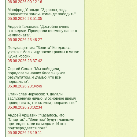
06.08.2026 00:12:16
Манфред Угальде: "Здорово, когда
получается помочь команде победить".
05.08.2026 23:51:35
Андрей Талалаев: "Достойно очень
выглядели. Проиграли гегемону нашего
чемпионата".
05.08.2026 23:48:27
Полузащитника "Зенита" Кондакова
увезли в больницу после травмы в матче
Кубка России.
05.08.2026 23:37:42
Сергей Семак: "Мы победили,
порадовали наших болельщиков
результатом. Я думаю, что все
нормально".
05.08.2026 23:34:49
Станислав Черчесов: "Сделали
заслуженную ничью. В основное время
проигрывать, так скажем, неправильно".
05.08.2026 23:32:34
Андрей Аршавин: "Казалось, что
"Спартак" с "Зенитом" будут главными
претендентами на медали. И это
подтверждается пока".
05.08.2026 23:19:11