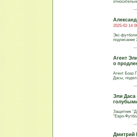
относительн
Александ
2025-02-14 0
Экс-футболи
подписание Х
Агент Эл
о продле
Агент Боаз 
Дасы, подел
Эли Даса
голубыми
Защитник "Д
"Евро-Футбол
Дмитрий 