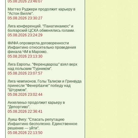
05.08.2026 23:46:07
Маттео Руджери продолжит карьеру в
"Астон Вилле".
05.08.2026 23:30:27
Лига конференций. "Панатинаикос" и
болгарский ЦСКА обменялись голами.
05.08.2026 23:24:29
ФИФА опровергла договоренности
Инфантино относительно проведения
финала ЧМ в Марокко.
05.08.2026 23:13:30
Лига Европы. "Ференцварош" взял верх
над польским "Гурником".
05.08.2026 23:07:57
Лига чемпионов. Голы Талиски и Гринвуда
принесли "Фенербахче" победу над
"Штурмом".
05.08.2026 23:02:44
Анхелиньо продолжит карьеру в
"Депортиво".
05.08.2026 22:36:41
Луиш Фигу: "Спасать репутацию
Инфантино бесполезно. Единственное
решение — уйти".
05.08.2026 22:13:50