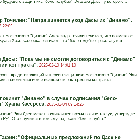
о будущего защитника "бело‑голубых" Элазара Дасы, у которого...
р Точилин: "Напрашивается уход Дасы из "Динамо".
8:22:05
ст московского "Динамо" Александр Точилин считает, что возможное
уана Хосе Касереса означает, что "бело-голубые" расстанутся ...
и Дасы: "Пока мы не смогли договориться с "Динамо"
нии контракта".
2025-02-10 14:01:10
Горен, представляющий интересы защитника московского "Динамо" Эли
ился своим мнением о возможном расторжении контракта ...
 покинет "Динамо" в случае подписания "бело-
" Хуана Касереса.
2025-02-04 09:14:25
инамо" Эли Даса может в ближайшее время покинуть клуб, утверждает
.Ру". Это случится в том случае, если "бело-голубые" ...
Гафин: "Официальных предложений по Дасе не