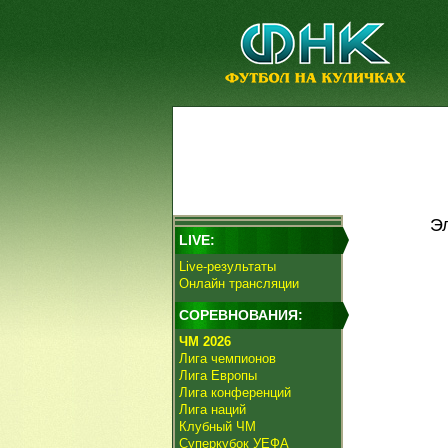
Э
LIVE:
Live-результаты
Онлайн трансляции
СОРЕВНОВАНИЯ:
ЧМ 2026
Лига чемпионов
Лига Европы
Лига конференций
Лига наций
Клубный ЧМ
Суперкубок УЕФА