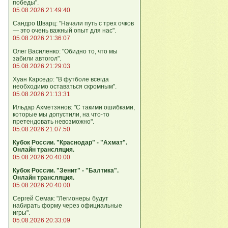
победы".
05.08.2026 21:49:40
Сандро Шварц: "Начали путь с трех очков
— это очень важный опыт для нас".
05.08.2026 21:36:07
Олег Василенко: "Обидно то, что мы
забили автогол".
05.08.2026 21:29:03
Хуан Карседо: "В футболе всегда
необходимо оставаться скромным".
05.08.2026 21:13:31
Ильдар Ахметзянов: "С такими ошибками,
которые мы допустили, на что‑то
претендовать невозможно".
05.08.2026 21:07:50
Кубок России. "Краснодар" - "Ахмат".
Онлайн трансляция.
05.08.2026 20:40:00
Кубок России. "Зенит" - "Балтика".
Онлайн трансляция.
05.08.2026 20:40:00
Сергей Семак: "Легионеры будут
набирать форму через официальные
игры".
05.08.2026 20:33:09