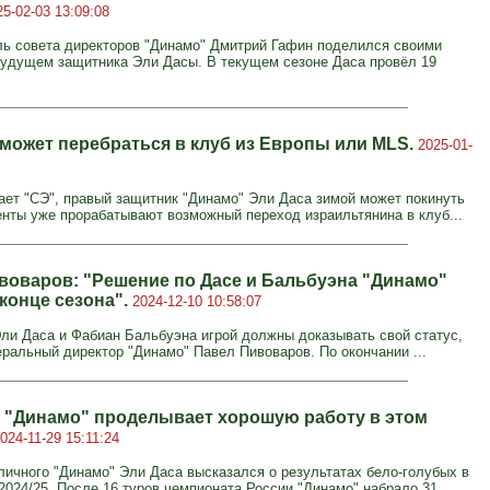
25-02-03 13:09:08
ь совета директоров "Динамо" Дмитрий Гафин поделился своими
удущем защитника Эли Дасы. В текущем сезоне Даса провёл 19
 может перебраться в клуб из Европы или MLS.
2025-01-
ает "СЭ", правый защитник "Динамо" Эли Даса зимой может покинуть
генты уже прорабатывают возможный переход израильтянина в клуб...
воваров: "Решение по Дасе и Бальбуэна "Динамо"
конце сезона".
2024-12-10 10:58:07
ли Даса и Фабиан Бальбуэна игрой должны доказывать свой статус,
еральный директор "Динамо" Павел Пивоваров. По окончании ...
: "Динамо" проделывает хорошую работу в этом
024-11-29 15:11:24
личного "Динамо" Эли Даса высказался о результатах бело-голубых в
2024/25. После 16 туров чемпионата России "Динамо" набрало 31...