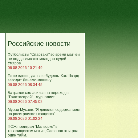
Российские новости
Футболисты "Спартака" во время матчей
не поддавливают молодых судей -
Умяров.
06.08.2026 10:21:49
Тише едешь, дальше будешь. Как Шварц
заводит Динамо-машину.
06.08.2026 08:34:45
Батраков согласился на переход в
"Галатасарай" - журналист.
06.08.2026 07:45:02
Мурад Мусаев: "Я доволен содержанием,
но расстраивает концовка".
06.08.2026 01:02:24
ПСЖ проиграл "Мальорке" в
товарищеском матче, Сафонов отыграл
один тайм.