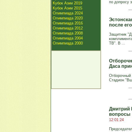
по допросу 
Кубок Азии 2019
Кубок Азии 2015
Олимпиада 2024
Олимпиада 2020
Эстонска
Олимпиада 2016
после его
Олимпиада 2012
Олимпиада 2008
Защитник "Д
Олимпиада 2004
комплимента
Олимпиада 2000
ТВ". В ...
Отборочн
Даса при
Отборочный т
Стадион "Вш
Дмитрий 
вопросы 
12:01:24
Председател