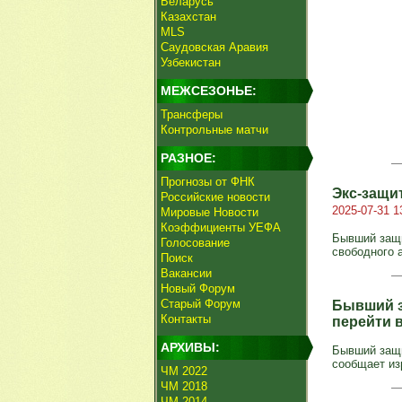
Беларусь
Казахстан
MLS
Саудовская Аравия
Узбекистан
МЕЖСЕЗОНЬЕ:
Трансферы
Контрольные матчи
РАЗНОЕ:
Прогнозы от ФНК
Экс-защи
Российские новости
2025-07-31 1
Мировые Новости
Коэффициенты УЕФА
Бывший защи
Голосование
свободного а
Поиск
Вакансии
Новый Форум
Старый Форум
Бывший з
Контакты
перейти 
АРХИВЫ:
Бывший защи
сообщает из
ЧМ 2022
ЧМ 2018
ЧМ 2014