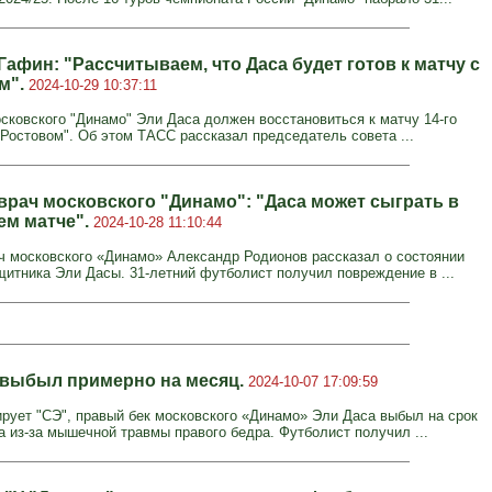
афин: "Рассчитываем, что Даса будет готов к матчу с
м".
2024-10-29 10:37:11
сковского "Динамо" Эли Даса должен восстановиться к матчу 14-го
"Ростовом". Об этом ТАСС рассказал председатель совета ...
врач московского "Динамо": "Даса может сыграть в
м матче".
2024-10-28 11:10:44
ч московского «Динамо» Александр Родионов рассказал о состоянии
щитника Эли Дасы. 31-летний футболист получил повреждение в ...
 выбыл примерно на месяц.
2024-10-07 17:09:59
рует "СЭ", правый бек московского «Динамо» Эли Даса выбыл на срок
а из-за мышечной травмы правого бедра. Футболист получил ...