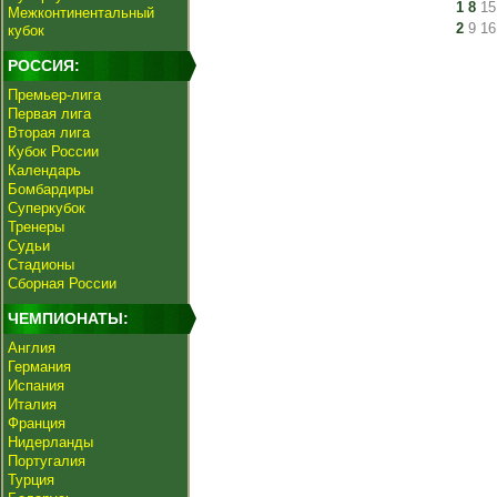
1
8
15
Межконтинентальный
2
9
16
кубок
РОССИЯ:
Премьер-лига
Первая лига
Вторая лига
Кубок России
Календарь
Бомбардиры
Суперкубок
Тренеры
Судьи
Стадионы
Сборная России
ЧЕМПИОНАТЫ:
Англия
Германия
Испания
Италия
Франция
Нидерланды
Португалия
Турция