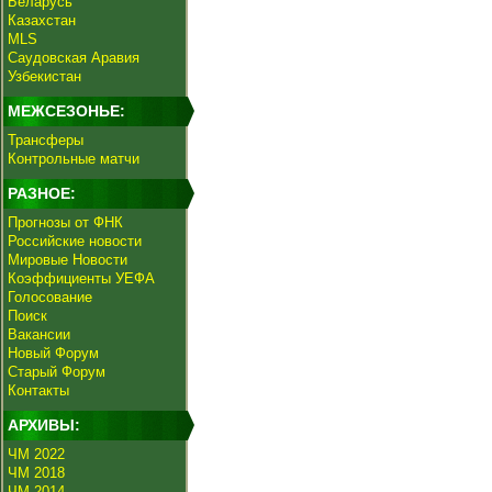
Беларусь
Казахстан
MLS
Саудовская Аравия
Узбекистан
МЕЖСЕЗОНЬЕ:
Трансферы
Контрольные матчи
РАЗНОЕ:
Прогнозы от ФНК
Российские новости
Мировые Новости
Коэффициенты УЕФА
Голосование
Поиск
Вакансии
Новый Форум
Старый Форум
Контакты
АРХИВЫ:
ЧМ 2022
ЧМ 2018
ЧМ 2014