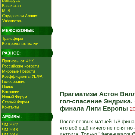
Беларусь
Казахстан
MLS
Саудовская Аравия
Узбекистан
МЕЖСЕЗОНЬЕ:
Трансферы
Контрольные матчи
РАЗНОЕ:
Прогнозы от ФНК
Российские новости
Мировые Новости
Коэффициенты УЕФА
Голосование
Поиск
Вакансии
Прагматизм Астон Вилл
Новый Форум
гол-спасение Эндрика.
Старый Форум
Контакты
финала Лиги Европы
20
АРХИВЫ:
После первых матчей 1/8 фина
ЧМ 2022
что всё ещё ничего не понятно 
ЧМ 2018
интрига. Только "Ференцварош" 
ЧМ 2014