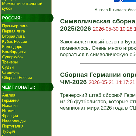
Межконтинентальный
кубок
Ангело Штиллер: биог
РОССИЯ:
Символическая сборна
Премьер-лига
2025/2026
2026-05-30 10:28:
Первая лига
Вторая лига
Закончился новый сезон в Бунд
Кубок России
Календарь
поменялось. Очень много игрок
Бомбардиры
ворваться в символическую сбо
Суперкубок
Тренеры
Судьи
Стадионы
Сборная Германии опре
Сборная России
ЧМ-2026
2026-05-21 14:17:21
ЧЕМПИОНАТЫ:
Тренерский штаб сборной Гер
Англия
Германия
из 26 футболистов, которые о
Испания
чемпионат мира 2026 года в СШ
Италия
Франция
Нидерланды
Португалия
Турция