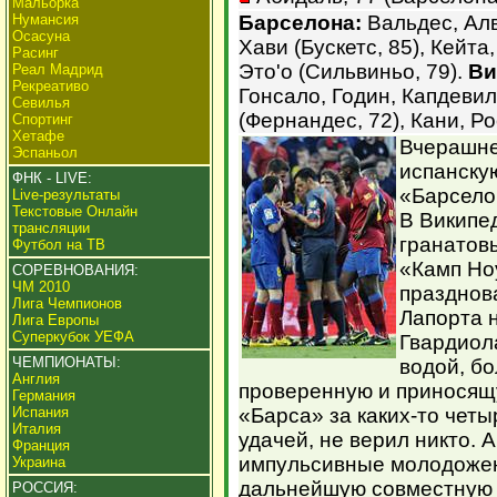
Мальорка
Нумансия
Барселона:
Вальдес, Алв
Осасуна
Хави (Бускетс, 85), Кейта
Расинг
Это'о (Сильвиньо, 79).
Ви
Реал Мадрид
Рекреативо
Гонсало, Годин, Капдевил
Севилья
(Фернандес, 72), Кани, Ро
Спортинг
Хетафе
Вчерашне
Эспаньол
испанску
ФНК - LIVE:
«Барсело
Live-результаты
Текстовые Онлайн
В Википе
трансляции
гранатов
Футбол на ТВ
«Камп Но
СОРЕВНОВАНИЯ:
ЧМ 2010
празднов
Лига Чемпионов
Лапорта 
Лига Европы
Суперкубок УЕФА
Гвардиол
ЧЕМПИОНАТЫ:
водой, б
Англия
проверенную и приносящую
Германия
Испания
«Барса» за каких-то четы
Италия
удачей, не верил никто. А
Франция
импульсивные молодожен
Украина
дальнейшую совместную 
РОССИЯ: