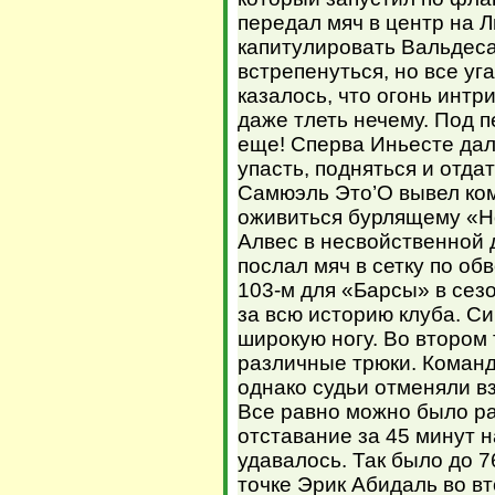
передал мяч в центр на 
капитулировать Вальдеса
встрепенуться, но все уг
казалось, что огонь интр
даже тлеть нечему. Под 
еще! Сперва Иньесте дал
упасть, подняться и отда
Самюэль Это’О вывел ком
оживиться бурлящему «Но
Алвес в несвойственной 
послал мяч в сетку по об
103-м для «Барсы» в сез
за всю историю клуба. С
широкую ногу. Во втором
различные трюки. Команда
однако судьи отменяли вз
Все равно можно было ра
отставание за 45 минут 
удавалось. Так было до 
точке Эрик Абидаль во в