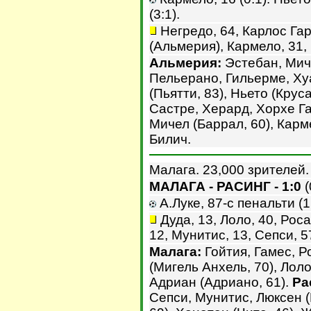
(3:1).
Негредо, 64, Карлос Гар
(Альмерия), Кармело, 31, 
Альмерия:
Эстебан, Миче
Пельерано, Гильерме, Ху
(Пьятти, 83), Ньето (Круса
Састре, Херард, Хорхе Г
Мичел (Баррал, 60), Карме
Билич.
Малага. 23,000 зрителей.
МАЛАГА - РАСИНГ - 1:0
(
А.Луке, 87-с пенальти (1:
Дуда, 13, Лоло, 40, Роса
12, Мунитис, 13, Сепси, 5
Малага:
Гойтия, Гамес, Р
(Мигель Анхель, 70), Лоло
Адриан (Адриано, 61).
Ра
Сепси, Мунитис, Люксен (