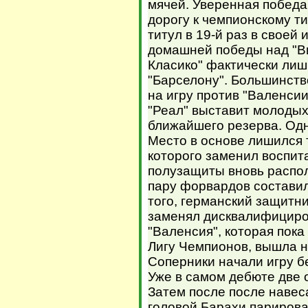
мячей. Уверенная победа
дорогу к чемпионскому т
титул в 19-й раз в своей
домашней победы над "В
Класико" фактически лиш
"Барселону". Большинств
на игру против "Валенси
"Реал" выставит молодых
ближайшего резерва. Одн
Место в основе лишился 
которого заменил воспит
полузащиты вновь распо
пару форвардов составил
того, германский защитн
заменял дисквалифициро
"Валенсия", которая пока
Лигу Чемпионов, вышла н
Соперники начали игру бе
Уже в самом дебюте две 
Затем после после наве
головой Барахи парирова