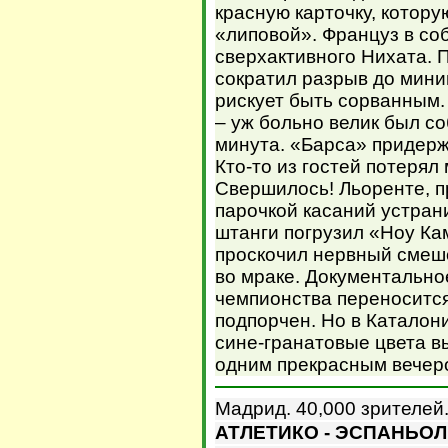
красную карточку, котор
«липовой». Француз в с
сверхактивного Нихата. 
сократил разрыв до миним
рискует быть сорванным.
– уж больно велик был со
минута. «Барса» придерж
Кто-то из гостей потерял
Свершилось! Льоренте, п
парочкой касаний устран
штанги погрузил «Ноу Ка
проскочил нервный смешо
во мраке. Документальн
чемпионства переносится
подпорчен. Но в Каталони
сине-гранатовые цвета в
одним прекрасным вечеро
Мадрид. 40,000 зрителей
АТЛЕТИКО - ЭСПАНЬОЛ -