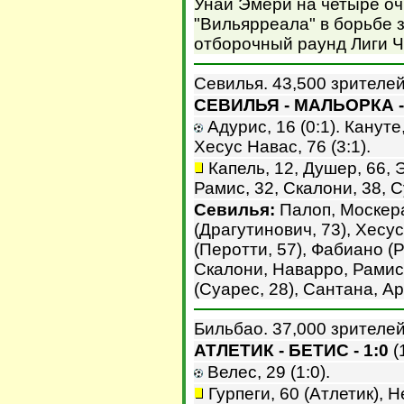
Унаи Эмери на четыре очк
"Вильярреала" в борьбе з
отборочный раунд Лиги 
Севилья. 43,500 зрителей
СЕВИЛЬЯ - МАЛЬОРКА - 
Адурис, 16 (0:1). Кануте,
Хесус Навас, 76 (3:1).
Капель, 12, Душер, 66, 
Рамис, 32, Скалони, 38, С
Севилья:
Палоп, Москера
(Драгутинович, 73), Хесу
(Перотти, 57), Фабиано (Р
Скалони, Наварро, Рамис,
(Суарес, 28), Сантана, Ар
Бильбао. 37,000 зрителей
АТЛЕТИК - БЕТИС - 1:0
(1
Велес, 29 (1:0).
Гурпеги, 60 (Атлетик), Н