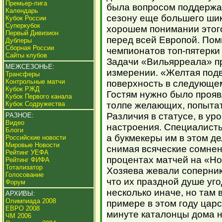
Премьер-лига
была вопросом поддержа
Календарь
сезону еще большего шик
Кубок России
Суперкубок
хорошем понимании этог
Первый Дивизион
перед всей Европой. Помн
Дублеры
Сборная России
чемпионатов топ-пятерки
Сайты клубов
Задачи «Вильярреала» п
МЕЖСЕЗОНЬЕ:
измерении. «Желтая подв
Трансферы
Контрольные матчи
поверхность в следующем
Кубок РЖД
Гостям нужно было проявл
Кубок Первого канала
Кубок Содружества
толпе желающих, попытать
Различия в статусе, в ур
РАЗНОЕ:
Видео
настроения. Специалисты
Блоги
а букмекеры им в этом д
Российские новости
Мировые Новости
снимая всяческие сомнен
Рейтинг УЕФА
процентах матчей на «Ноу
Рейтинг ФИФА
Тотализатор
Хозяева жевали соперник
Голосование
что их праздной душе уг
Форум
несколько иначе, но там 
АРХИВЫ:
Олимпиада 2008
примере в этом году царс
ЕВРО 2008
минуте каталонцы дома не
ЧМ 2006