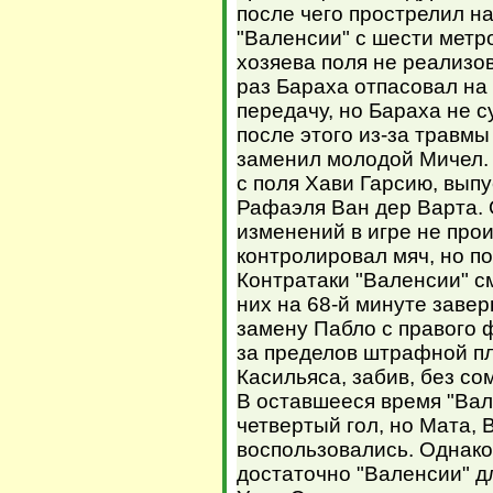
после чего прострелил н
"Валенсии" с шести метр
хозяева поля не реализо
раз Бараха отпасовал на
передачу, но Бараха не с
после этого из-за травмы
заменил молодой Мичел. 
с поля Хави Гарсию, вып
Рафаэля Ван дер Варта. 
изменений в игре не про
контролировал мяч, но п
Контратаки "Валенсии" с
них на 68-й минуте заве
замену Пабло с правого ф
за пределов штрафной п
Касильяса, забив, без со
В оставшееся время "Вал
четвертый гол, но Мата,
воспользовались. Однако
достаточно "Валенсии" д