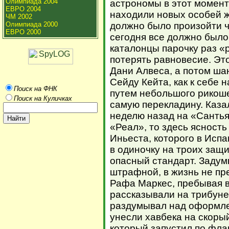
Олимпиада 2004
астрономы в этот момент
ЕВРО 2004
находили новых особей ж
ЧМ 2002
Олимпиада 2000
должно было произойти ч
ЕВРО 2000
сегодня все должно было
каталонцы парочку раз «
потерять равновесие. Эт
Дани Алвеса, а потом шан
Сейду Кейта, как к себе 
Поиск на ФНК
путем небольшого рикоше
Поиск на Куличках
самую перекладину. Каза
неделю назад на «Санть
«Реал», то здесь ясност
Иньеста, которого в Исп
в одиночку на троих защ
опасный стандарт. Задум
штрафной, в жизнь не пр
Рафа Маркес, пребывая в
рассказывали на трибуне 
раздумывал над оформле
унесли хавбека на скорый
который запустил по флан