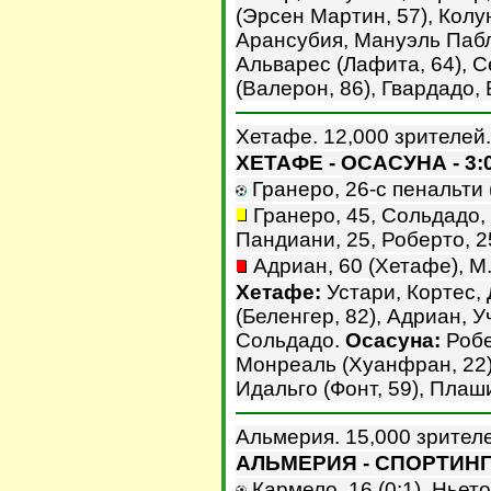
(Эрсен Мартин, 57), Колу
Арансубия, Мануэль Пабл
Альварес (Лафита, 64), С
(Валерон, 86), Гвардадо, 
Хетафе. 12,000 зрителей.
ХЕТАФЕ - ОСАСУНА - 3:
Гранеро, 26-с пенальти (1
Гранеро, 45, Сольдадо, 
Пандиани, 25, Роберто, 25
Адриан, 60 (Хетафе), М.
Хетафе:
Устари, Кортес, 
(Беленгер, 82), Адриан, У
Сольдадо.
Осасуна:
Робе
Монреаль (Хуанфран, 22)
Идальго (Фонт, 59), Плаш
Альмерия. 15,000 зрител
АЛЬМЕРИЯ - СПОРТИНГ 
Кармело, 16 (0:1). Ньето, 