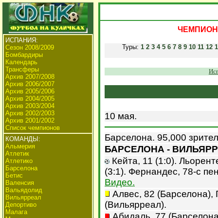
ЧЕМПИОНА
ИСПАНИЯ:
Туры:
1
2
3
4
5
6
7
8
9
10
11
12
1
Сезон 2008/2009
Бомбардиры
Календарь
Трансферы
Исп
Архив 2007/2008
Архив 2006/2007
Архив 2005/2006
Архив 2004/2005
Архив 2003/2004
Архив 2002/2003
10 мая.
Архив 2001/2002
Список чемпионов
Барселона. 95,000 зрител
КОМАНДЫ:
Альмерия
БАРСЕЛОНА - ВИЛЬЯРРЕ
Атлетик
Кейта, 11 (1:0). Льоренте,
Атлетико
Барселона
(3:1). Фернандес, 78-с пен
Бетис
Видео.
Валенсия
Вальядолид
Алвес, 82 (Барселона), 
Вильярреал
(Вильярреал).
Депортиво
Малага
Абидаль, 77 (Барселона