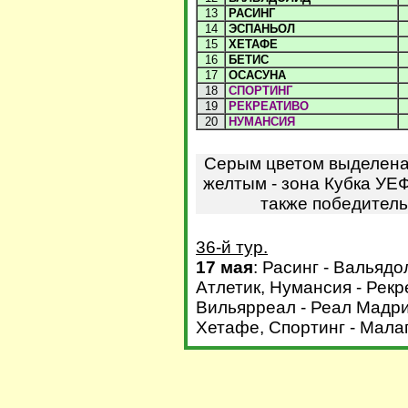
13
РАСИНГ
14
ЭСПАНЬОЛ
15
ХЕТАФЕ
16
БЕТИС
17
ОСАСУНА
18
СПОРТИНГ
19
РЕКРЕАТИВО
20
НУМАНСИЯ
Серым цветом выделена 
желтым - зона Кубка УЕФ
также победитель
36-й тур.
17 мая
: Расинг - Вальядо
Атлетик, Нумансия - Рекр
Вильярреал - Реал Мадрид
Хетафе, Спортинг - Малаг