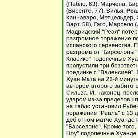
(Пабло, 63), Марчена, Ба
(Висенте, 77), Вилья.
Реа
Каннаваро, Метцельдер, 
Варт, 58), Гаго, Марсело 
Мадридский "Реал" потер
разгромное поражение по
испанского первенства. 
разгрома от "Барселоны"
Класико" подопечные Ху
пропустили три безответн
поединке с "Валенсией".
Хуан Мата на 28-й минуте
автором второго забитого
Сильва. И, наконец, пос
ударом из-за пределов 
на табло установил Рубе
поражение "Реала" с 13 д
дебютном матче Хуанде Р
"Барселоне". Кроме того
Ноу" подопечные Хуанде 