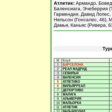
Атлетик:
Армандо, Боведа
Баленсиага, Эчеберрия (Т
Гармендия, Давид Лопес, 
Нельсон (Гонсалес, 46), М
Дамья, Каньяс (Ривера, 6
Тур
М
Клуб
1
БАРСЕЛОНА
2
РЕАЛ МАДРИД
3
СЕВИЛЬЯ
4
ВАЛЕНСИЯ
5
АТЛЕТИКО
6
ВИЛЬЯРРЕАЛ
7
ДЕПОРТИВО
8
МАЛАГА
9
АЛЬМЕРИЯ
10
МАЛЬОРКА
11
АТЛЕТИК
12
ВАЛЬЯДОЛИД