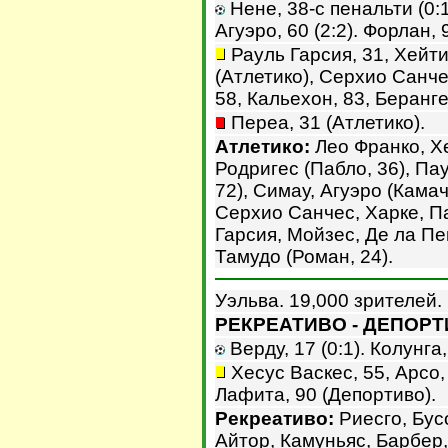
Нене, 38-с пенальти (0:1)
Агуэро, 60 (2:2). Форлан, 9
Рауль Гарсия, 31, Хейтин
(Атлетико), Серхио Санче
58, Кальехон, 83, Беранге
Переа, 31 (Атлетико).
Атлетико:
Лео Франко, Х
Родригес (Пабло, 36), Па
72), Симау, Агуэро (Камач
Серхио Санчес, Харке, Па
Гарсия, Мойзес, Де ла Пе
Тамудо (Роман, 24).
Уэльва. 19,000 зрителей.
РЕКРЕАТИВО - ДЕПОРТИ
Верду, 17 (0:1). Колунга,
Хесус Васкес, 55, Арсо,
Лафита, 90 (Депортиво).
Рекреативо:
Риесго, Бусо
Айтор, Камуньяс, Барбер,