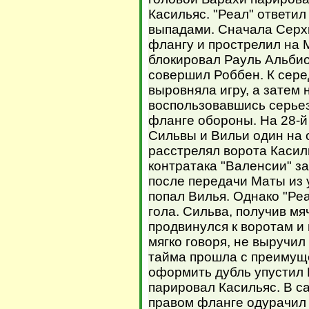
Касильяс. "Реал" ответи
выпадами. Сначала Серх
флангу и прострелил на 
блокировал Рауль Альбио
совершил Роббен. К сере
выровняла игру, а затем
воспользовавшись серье
фланге обороны. На 28-й
Сильвы и Вильи один на 
расстрелял ворота Касил
контратака "Валенсии" з
после передачи Маты из 
попал Вилья. Однако "Ре
гола. Сильва, получив мя
продвинулся к воротам и
мягко говоря, не выручил
тайма прошла с преимущ
оформить дубль упустил М
парировал Касильяс. В с
правом фланге одурачил 