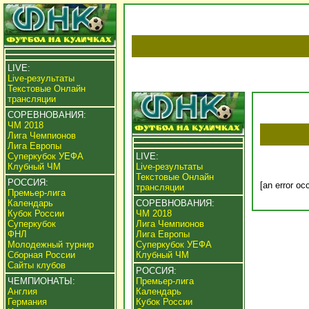
LIVE:
Live-результаты
Текстовые Онлайн
трансляции
СОРЕВНОВАНИЯ:
ЧМ 2018
Лига Чемпионов
Лига Европы
Суперкубок УЕФА
LIVE:
Клубный ЧМ
Live-результаты
Текстовые Онлайн
РОССИЯ:
[an error oc
трансляции
Премьер-лига
Календарь
СОРЕВНОВАНИЯ:
Кубок России
ЧМ 2018
Суперкубок
Лига Чемпионов
ФНЛ
Лига Европы
Молодежный турнир
Суперкубок УЕФА
Сборная России
Клубный ЧМ
Сайты клубов
РОССИЯ:
ЧЕМПИОНАТЫ:
Премьер-лига
Англия
Календарь
Германия
Кубок России