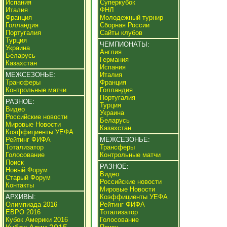
Испания
Суперкубок
Италия
ФНЛ
Франция
Молодежный турнир
Голландия
Сборная России
Португалия
Сайты клубов
Турция
ЧЕМПИОНАТЫ:
Украина
Англия
Беларусь
Германия
Казахстан
Испания
МЕЖСЕЗОНЬЕ:
Италия
Трансферы
Франция
Контрольные матчи
Голландия
Португалия
РАЗНОЕ:
Турция
Видео
Украина
Российские новости
Беларусь
Мировые Новости
Казахстан
Коэффициенты УЕФА
Рейтинг ФИФА
МЕЖСЕЗОНЬЕ:
Тотализатор
Трансферы
Голосование
Контрольные матчи
Поиск
РАЗНОЕ:
Новый Форум
Видео
Старый Форум
Российские новости
Контакты
Мировые Новости
АРХИВЫ:
Коэффициенты УЕФА
Олимпиада 2016
Рейтинг ФИФА
ЕВРО 2016
Тотализатор
Кубок Америки 2016
Голосование