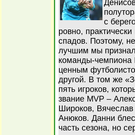
Денисов
полутор
с берег
ровно, практически
спадов. Поэтому, н
лучшим мы признал
команды-чемпиона 
ценным футболистом
другой. В том же «
пять игроков, кото
звание MVP – Алек
Широков, Вячеслав
Анюков. Данни бле
часть сезона, но се