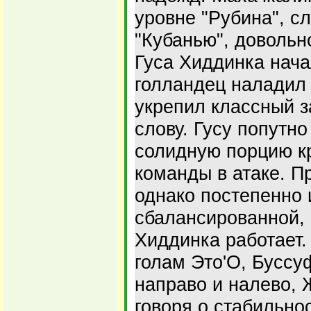
уровне "Рубина", с
"Кубанью", довольн
Гуса Хиддинка нач
голландец наладил 
укрепил классный з
слову. Гусу попутн
солидную порцию кр
команды в атаке. П
однако постепенно 
сбалансированной, 
Хиддинка работает.
голам Это'О, Буссу
направо и налево, 
говоря о стабильно