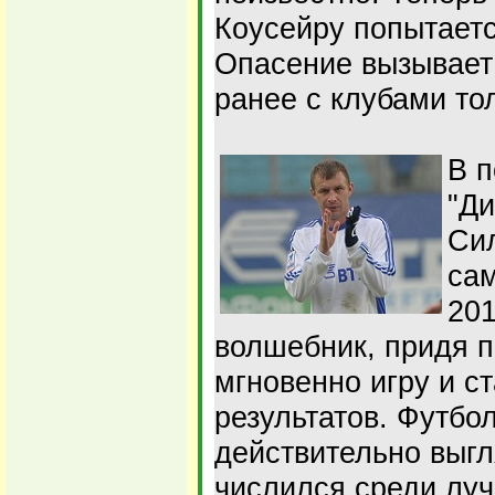
Коусейру попытаетс
Опасение вызывает 
ранее с клубами то
В п
"Ди
Сил
сам
201
волшебник, придя 
мгновенно игру и с
результатов. Футбо
действительно выг
числился среди лу