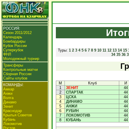
РОССИЯ:
Итог
Сезон 2011/2012
Календарь
Бомбардиры
Кубок России
Суперкубок
Туры:
1
2
3
4
5
6
7
8
9
10
11
12
13
14
15
ФНЛ
34
35
36
3
Молодежный турнир
Гр
Трансферы
Контрольные матчи
Сборная России
Сайты клубов
М
Клуб
И
КОМАНДЫ:
1
ЗЕНИТ
44
Амкар
2
СПАРТАК
44
Анжи
3
ЦСКА
44
Волга
4
ДИНАМО
44
Динамо
5
АНЖИ
44
Зенит
Краснодар
6
РУБИН
44
Крылья Советов
7
ЛОКОМОТИВ
44
Кубань
8
КУБАНЬ
44
Локомотив
Ростов