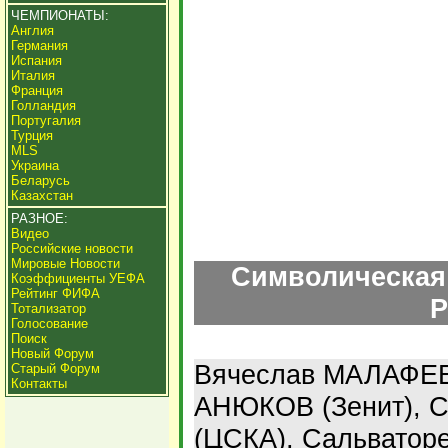
ЧЕМПИОНАТЫ:
Англия
Германия
Испания
Италия
Франция
Голландия
Португалия
Турция
MLS
Украина
Беларусь
Казахстан
РАЗНОЕ:
Видео
Российские новости
Мировые Новости
Символическая
Коэффициенты УЕФА
Рейтинг ФИФА
Р
Тотализатор
Голосование
Поиск
Новый Форум
Вячеслав МАЛАФЕЕВ
Старый Форум
Контакты
АНЮКОВ (Зенит), 
(ЦСКА), Сальватор