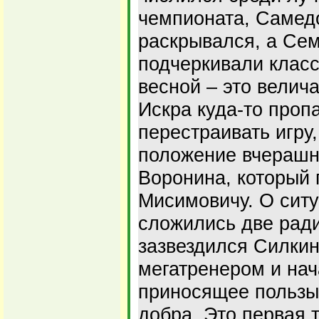
чемпионата, Самедо
раскрывался, а Се
подчеркивали класс
весной – это велич
Искра куда-то проп
перестраивать игру,
положение вчерашн
Воронина, который 
Мисимовичу. О ситу
сложились две ради
зазвездился Силкин
мегатренером и нач
приносящее пользы,
добра. Это первая т