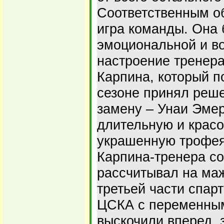
Соответственным о
игра команды. Она 
эмоциональной и во
настроение тренер
Карпина, который п
сезоне принял реш
замену – Унаи Эме
длительную и красо
украшенную трофея
Карпина-тренера со
рассчитывал на маж
третьей части спар
ЦСКА с переменным
выскочили вперед, 