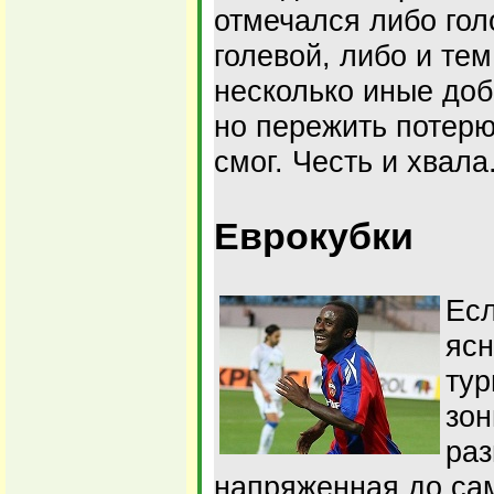
отмечался либо гол
голевой, либо и тем
несколько иные доб
но пережить потерю
смог. Честь и хвала
Еврокубки
Есл
ясн
тур
зон
раз
напряженная до сам