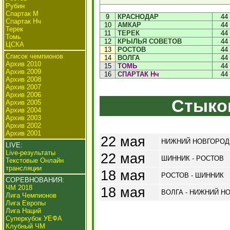
Рубин
Спартак М
9
КРАСНОДАР
44
Спартак Нч
10
АМКАР
44
Терек
11
ТЕРЕК
44
Томь
12
КРЫЛЬЯ СОВЕТОВ
44
ЦСКА
13
РОСТОВ
44
Список чемпионов
14
ВОЛГА
44
Архив 2010
15
ТОМЬ
44
Архив 2009
16
СПАРТАК Нч
44
Архив 2008
Архив 2007
Архив 2006
Стыко
Архив 2005
Архив 2004
Архив 2003
Архив 2002
Архив 2001
22 мая
НИЖНИЙ НОВГОРОД 
LIVE:
Live-результаты
22 мая
ШИННИК - РОСТОВ
Текстовые Онлайн
трансляции
18 мая
РОСТОВ - ШИННИК
СОРЕВНОВАНИЯ:
ЧМ 2018
18 мая
ВОЛГА - НИЖНИЙ Н
Лига Чемпионов
Лига Европы
Лига Наций
Суперкубок УЕФА
Клубный ЧМ