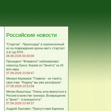
Российские новости
"Спартак" - "Краснодар" и перенесенный
из-за повреждения арены матч: стартует
3-й тур РПЛ.
08.08.2026 00:30:00
Президент "Фламенго" заблокировал
переход Луиса Энрике из "Зенита" за 40
млн евро.
07.08.2026 23:58:47
Михаил Кержаков: "Главное - не терять
свои очки. "Родину" мы уже разобрали".
07.08.2026 23:53:58
Милан Вьештица: "Очень хочу вернуться в
Россию в качестве тренера. Возвращение
в "Зенит" - в приоритете".
07.08.2026 23:49:37
Андрей Лангович: "Присутствие Карпина