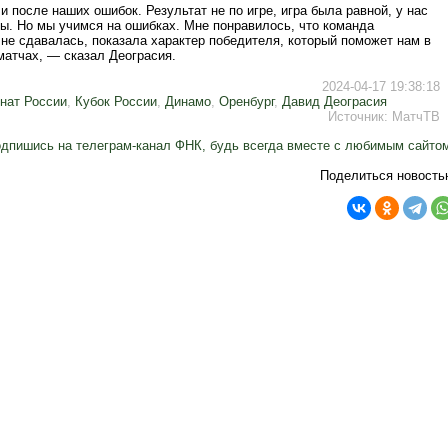
 после наших ошибок. Результат не по игре, игра была равной, у нас
ы. Но мы учимся на ошибках. Мне понравилось, что команда
не сдавалась, показала характер победителя, который поможет нам в
матчах, — сказал Деограсия.
2024-04-17 19:38:18
нат России
,
Кубок России
,
Динамо
,
Оренбург
,
Давид Деограсия
Источник:
МатчТВ
дпишись на телеграм-канал ФНК, будь всегда вместе с любимым сайто
Поделиться новость