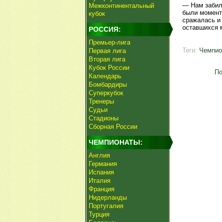
— Нам забили
Межконтинентальный
были момент
кубок
сражалась и 
оставшихся 
РОССИЯ:
Премьер-лига
Теги:
Чемпио
Первая лига
Вторая лига
Кубок России
По
Календарь
Бомбардиры
Суперкубок
Тренеры
Судьи
Стадионы
Сборная России
ЧЕМПИОНАТЫ:
Англия
Германия
Испания
Италия
Франция
Нидерланды
Португалия
Турция