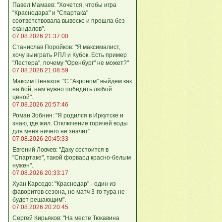
Павел Мамаев: "Хочется, чтобы игра
"Краснодара" и "Спартака"
соответствовала вывеске и прошла без
скандалов".
07.08.2026 21:37:00
Станислав Поройков: "Я максималист,
хочу выиграть РПЛ и Кубок. Есть пример
"Лестера", почему "Оренбург" не может?"
07.08.2026 21:08:59
Максим Ненахов: "С "Акроном" выйдем как
на бой, нам нужно победить любой
ценой".
07.08.2026 20:57:46
Роман Зобнин: "Я родился в Иркутске и
знаю, где жил. Отключение горячей воды
для меня ничего не значит".
07.08.2026 20:45:33
Евгений Ловчев: "Даку состоится в
"Спартаке", такой форвард красно-белым
нужен".
07.08.2026 20:33:17
Хуан Карседо: "Краснодар" - один из
фаворитов сезона, но матч 3-го тура не
будет решающим".
07.08.2026 20:20:45
Сергей Кирьяков: "На месте Тюкавина