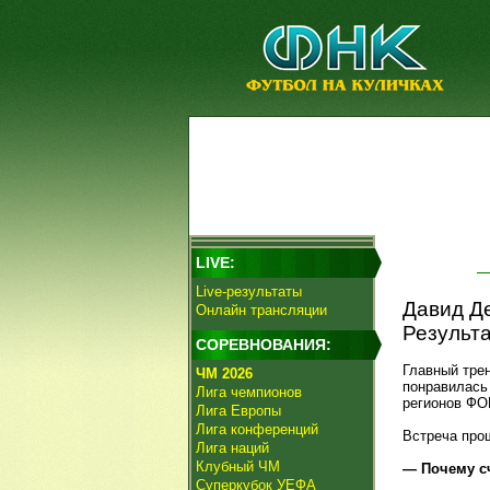
LIVE:
Live-результаты
Давид Де
Онлайн трансляции
Результа
СОРЕВНОВАНИЯ:
Главный тре
ЧМ 2026
понравилась
Лига чемпионов
регионов ФО
Лига Европы
Лига конференций
Встреча прош
Лига наций
Клубный ЧМ
— Почему сч
Суперкубок УЕФА