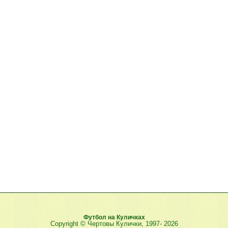
Футбол на Куличках
Copyright © Чертовы Кулички, 1997-
2026