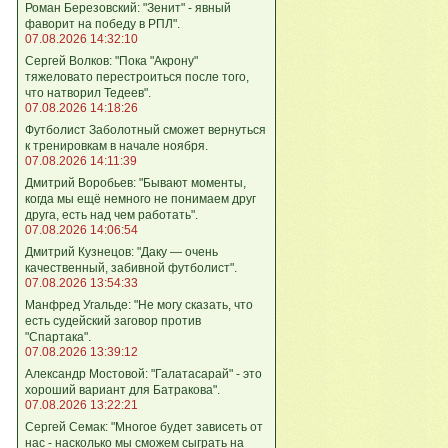
Роман Березовский: "Зенит" - явный
фаворит на победу в РПЛ".
07.08.2026 14:32:10
Сергей Волков: "Пока "Акрону"
тяжеловато перестроиться после того,
что натворил Тедеев".
07.08.2026 14:18:26
Футболист Заболотный сможет вернуться
к тренировкам в начале ноября.
07.08.2026 14:11:39
Дмитрий Воробьев: "Бывают моменты,
когда мы ещё немного не понимаем друг
друга, есть над чем работать".
07.08.2026 14:06:54
Дмитрий Кузнецов: "Даку — очень
качественный, забивной футболист".
07.08.2026 13:54:33
Манфред Угальде: "Не могу сказать, что
есть судейский заговор против
"Спартака".
07.08.2026 13:39:12
Александр Мостовой: "Галатасарай" - это
хороший вариант для Батракова".
07.08.2026 13:22:21
Сергей Семак: "Многое будет зависеть от
нас - насколько мы сможем сыграть на