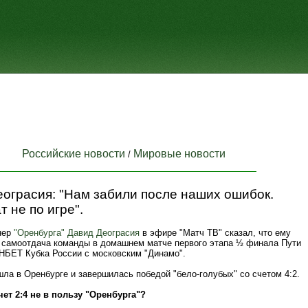
Российские новости
Мировые новости
/
ограсия: "Нам забили после наших ошибок.
т не по игре".
нер
"Оренбурга"
Давид Деограсия
в эфире "Матч ТВ" сказал, что ему
 самоотдача команды в домашнем матче первого этапа ½ финала Пути
НБЕТ Кубка России с московским "Динамо".
ла в Оренбурге и завершилась победой "бело‑голубых" со счетом 4:2.
ет 2:4 не в пользу "Оренбурга"?