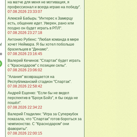
на матче для меня не мотивация, я
профессионал и всегда играю на победу".
07.08.2026 23:33:07
Алексей Бабырь: "Интерес к Замерцу
есть, общение идет. Уверен, рано или
поздно он будет играть в РПЛ".
07.08.2026 23:27:18
Антонио Рубенс: "Любая команда в мире
хочет Неймара. Я бы хотел побольше
м!
бразильцев в "Динамо".
ю
07.08.2026 23:16:45
Валерий Кечинов: "Спартак" будет играть
с "Краснодаром" с позиции силы".
07.08.2026 23:06:02
"Алания" возвращается на
Республиканский стадион "Спартак".
07.08.2026 22:58:42
Андрей Ещенко: "Если бы не видел
перспектив в "Броук Бойз", я бы сюда не
пошёл".
07.08.2026 22:34:22
Валерий Гладилин: "Игра за Суперкубок
показала, что "Спартак" готов бороться за
чемпионство. С "Краснодаром" они
фавориты".
07.08.2026 22:00:15