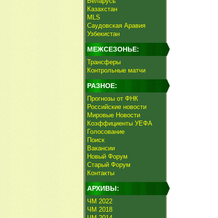
Беларусь
Казахстан
MLS
Саудовская Аравия
Узбекистан
МЕЖСЕЗОНЬЕ:
Трансферы
Контрольные матчи
РАЗНОЕ:
Прогнозы от ФНК
Российские новости
Мировые Новости
Коэффициенты УЕФА
Голосование
Поиск
Вакансии
Новый Форум
Старый Форум
Контакты
АРХИВЫ:
ЧМ 2022
ЧМ 2018
ЧМ 2014