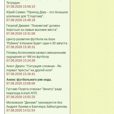
Тетрадзе.
07.08.2026 15:58:15
Юрий Семин: "Приход Даку – это большое
усиление для "Спартака".
07.08.2026 15:48:18
Георгий Джикия: "Локомотив" должен
бороться за самые высокие места".
07.08.2026 15:31:08
Центр развития футбола на базе
"Рубина" в Казани будет сдан к 30 августа.
07.08.2026 15:30:31
Пловец Колесников назвал смешанными
ощущения от ЧМ по футболу.
07.08.2026 15:24:39
Агент Джапо: "Ситуация сложная - Ян
порвал "кресты" на другой ноге".
07.08.2026 15:16:41
Анонс футбольного уик-энда.
07.08.2026 15:06:06
Густаво Пуэрта отказал "Зениту" ради
перехода в клуб АПЛ.
07.08.2026 15:02:25
Московское "Динамо" тренируется без
Андрея Лунева и Бактиера Зайнутдинова.
07.08.2026 14:51:54