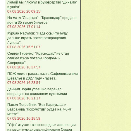
любой бы плюнул в руководство "Динамо"
и ушёл".
07.08.2026 20:09:15
На матч "Спартак" - "Краснодар" продано
почти 35 тысяч билетов.
07.08.2026 17:01:14
Курбан Расулов: "Надеюсь, что буду
дальше играть после возвращения
Лунева".
07.08.2026 16:51:07
Сергей Гуренко: "Краснодар" не стал
слабее из-за потери Кордобы и
Сперцяна".
07.08.2026 16:37:57
ПСЖ может расстаться с Сафоновым или
Шевалье в 2027 году - газета.
07.08.2026 16:23:54
Даниил Зорин успешно перенес
операцию на ахилловом сухожилии.
07.08.2026 16:21:17
Павел Погребняк: "Без Карпукаса и
Батракова "Локомотив" будет на 7-8-м
месте".
07.08.2026 16:18:59
"Уфа" изучает вопрос подачи апелляции
на месячную дисквалификацию Омари