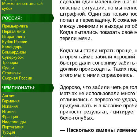
сделали один маленький шаг вп
Межконтинентальный
опасные ситуации, но мы непл
кубок
штрафной. Один раз только по
РОССИЯ:
попал в перекладину. К сожален
между линиями и выходы из обор
Премьер-лига
Первая лига
Когда пытались показать своё 
Вторая лига
теряли мячи.
Кубок России
Календарь
Когда мы стали играть проще, 
Бомбардиры
втором тайме забили хороший в
Суперкубок
быстро дали сопернику забить 
Тренеры
Судьи
должно происходить. Таких под
Стадионы
этого мы с ними справлялись.
Сборная России
Здорово, что забили четыре го
ЧЕМПИОНАТЫ:
матчах не использовали много
Англия
отличились с первого же удара,
Германия
придумывать и в касание проб
Испания
приносят результат, - цитируе
Италия
Франция
бело-голубых.
Нидерланды
Португалия
— Насколько замены изменил
Турция