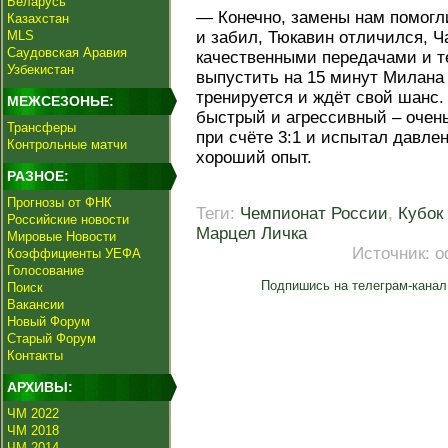
Беларусь
— Конечно, замены нам помогли
Казахстан
MLS
и забил, Тюкавин отличился, Ч
Саудовская Аравия
качественными передачами и те
Узбекистан
выпустить на 15 минут Милана
тренируется и ждёт свой шанс.
МЕЖСЕЗОНЬЕ:
быстрый и агрессивный – очен
Трансферы
при счёте 3:1 и испытал давлен
Контрольные матчи
хороший опыт.
РАЗНОЕ:
Прогнозы от ФНК
Теги:
Чемпионат России
,
Кубок
Российские новости
Марцел Личка
Мировые Новости
Источник:
о
Коэффициенты УЕФА
Голосование
Подпишись на телеграм-канал
Поиск
Вакансии
Новый Форум
Старый Форум
Контакты
АРХИВЫ:
ЧМ 2022
ЧМ 2018
ЧМ 2014