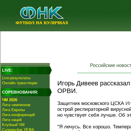
Российские новос
LIVE:
Live-результаты
Игорь Дивеев рассказал
Онлайн трансляции
ОРВИ.
СОРЕВНОВАНИЯ:
ЧМ 2026
Защитник московского ЦСКА
Иг
Лига чемпионов
острой респираторной вирусно
Лига Европы
но чувствует себя лучше. Об э
Лига конференций
Лига наций
Клубный ЧМ
"Я лечусь. Все хорошо. Темпера
Суперкубок УЕФА