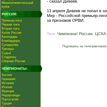
- сказал Дивеев.
Межконтинентальный
кубок
13 апреля Дивеев не попал в за
РОССИЯ:
Мир - Российской премьер-лиг
за признаков ОРВИ.
Премьер-лига
Первая лига
Вторая лига
Кубок России
Теги:
Чемпионат России
,
ЦСКА
Календарь
Бомбардиры
Суперкубок
Подпишись на телеграм-канал
Тренеры
Судьи
Стадионы
Сборная России
ЧЕМПИОНАТЫ:
Англия
Германия
Испания
Италия
Франция
Нидерланды
Португалия
Турция