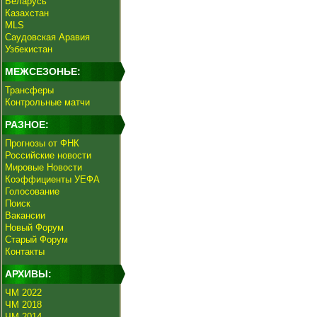
Беларусь
Казахстан
MLS
Саудовская Аравия
Узбекистан
МЕЖСЕЗОНЬЕ:
Трансферы
Контрольные матчи
РАЗНОЕ:
Прогнозы от ФНК
Российские новости
Мировые Новости
Коэффициенты УЕФА
Голосование
Поиск
Вакансии
Новый Форум
Старый Форум
Контакты
АРХИВЫ:
ЧМ 2022
ЧМ 2018
ЧМ 2014