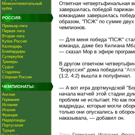
Ответная четвертьфинальная в
Межконтинентальный
кубок
завершилась победой парижан с
командами завершилась побе
РОССИЯ:
образом, "ПСЖ" по сумме двух
Премьер-лига
чемпионов.
Первая лига
Вторая лига
— Для меня победа "ПСЖ" стал
Кубок России
команда, даже без Килиана Мб
Календарь
— сказал Мор в эфире программ
Бомбардиры
Суперкубок
Тренеры
В другом ответном четвертьфи
Судьи
"Боруссия" дома победила
"Атл
Стадионы
(1:2, 4:2) вышла в полуфинал.
Сборная России
ЧЕМПИОНАТЫ:
— А вот игра дортмундской "Бо
начала матчей этой стадии дума
Англия
проблем не испытает. Но как пок
Германия
Испания
мадридцы, которые могли обор
Италия
только они опускались в оборон
Франция
наказывала, — добавил он.
Нидерланды
Португалия
Турция
Теги:
Германия
,
Испания
,
Фран