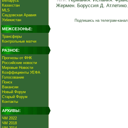
Беларусь
Жермен
,
Боруссия Д
,
Атлетико
Казахстан
MLS
Саудовская Аравия
Узбекистан
Подпишись на телеграм-канал
МЕЖСЕЗОНЬЕ:
Трансферы
Контрольные матчи
РАЗНОЕ:
Прогнозы от ФНК
Российские новости
Мировые Новости
Коэффициенты УЕФА
Голосование
Поиск
Вакансии
Новый Форум
Старый Форум
Контакты
АРХИВЫ:
ЧМ 2022
ЧМ 2018
ЧМ 2014