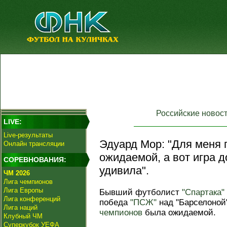
Российские новос
LIVE:
Live-результаты
Эдуард Мор: "Для меня 
Онлайн трансляции
ожидаемой, а вот игра 
СОРЕВНОВАНИЯ:
удивила".
ЧМ 2026
Лига чемпионов
Лига Европы
Бывший футболист
"Спартака"
Лига конференций
победа
"ПСЖ"
над "Барселоной
Лига наций
чемпионов
была ожидаемой.
Клубный ЧМ
Суперкубок УЕФА