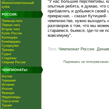
"У нас большие перспективы, 
Межконтинентальный
опытные ребята, я думаю, что
кубок
прибавлять и добьемся своей 
РОССИЯ:
прекрасная, - сказал Кутицкий.
чемпионстве, нужно выходить и
Премьер-лига
Первая лига
разговоров о том, что мы може
Вторая лига
стараемся, бьемся, где-то не п
Кубок России
максимуму".
Календарь
Бомбардиры
Суперкубок
Теги:
Чемпионат России
,
Дина
Тренеры
Судьи
Стадионы
Подпишись на телеграм-канал
Сборная России
ЧЕМПИОНАТЫ:
Англия
Германия
Испания
Италия
Франция
Нидерланды
Португалия
Турция