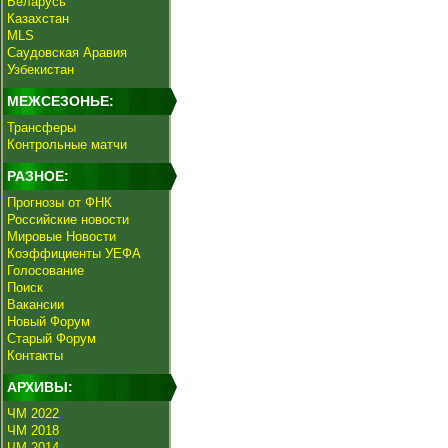
Беларусь
Казахстан
MLS
Саудовская Аравия
Узбекистан
МЕЖСЕЗОНЬЕ:
Трансферы
Контрольные матчи
РАЗНОЕ:
Прогнозы от ФНК
Российские новости
Мировые Новости
Коэффициенты УЕФА
Голосование
Поиск
Вакансии
Новый Форум
Старый Форум
Контакты
АРХИВЫ:
ЧМ 2022
ЧМ 2018
ЧМ 2014