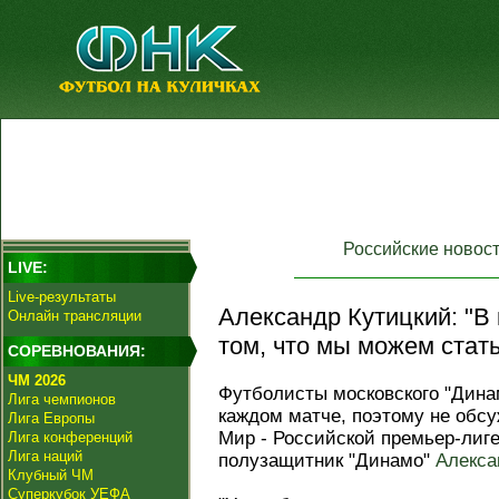
Российские новос
LIVE:
Live-результаты
Александр Кутицкий: "В 
Онлайн трансляции
том, что мы можем стат
СОРЕВНОВАНИЯ:
ЧМ 2026
Футболисты московского "Дина
Лига чемпионов
каждом матче, поэтому не обс
Лига Европы
Мир - Российской премьер-лиг
Лига конференций
Лига наций
полузащитник "Динамо"
Алекса
Клубный ЧМ
Суперкубок УЕФА