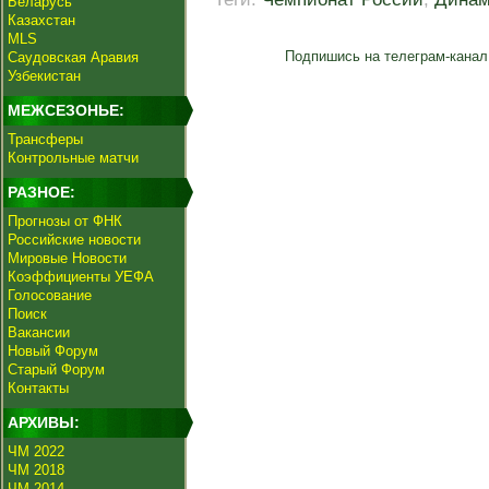
Беларусь
Казахстан
MLS
Подпишись на телеграм-канал
Саудовская Аравия
Узбекистан
МЕЖСЕЗОНЬЕ:
Трансферы
Контрольные матчи
РАЗНОЕ:
Прогнозы от ФНК
Российские новости
Мировые Новости
Коэффициенты УЕФА
Голосование
Поиск
Вакансии
Новый Форум
Старый Форум
Контакты
АРХИВЫ:
ЧМ 2022
ЧМ 2018
ЧМ 2014