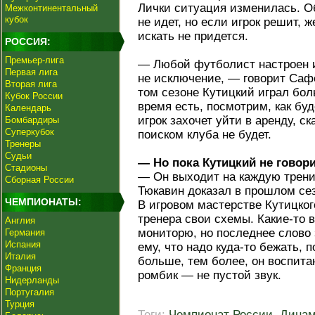
Лички ситуация изменилась. Об
Межконтинентальный
кубок
не идет, но если игрок решит,
искать не придется.
РОССИЯ:
Премьер-лига
— Любой футболист настроен и
Первая лига
не исключение, — говорит Саф
Вторая лига
том сезоне Кутицкий играл бол
Кубок России
время есть, посмотрим, как бу
Календарь
игрок захочет уйти в аренду, ск
Бомбардиры
Суперкубок
поиском клуба не будет.
Тренеры
Судьи
— Но пока Кутицкий не говор
Стадионы
— Он выходит на каждую тренир
Сборная России
Тюкавин доказал в прошлом сез
ЧЕМПИОНАТЫ:
В игровом мастерстве Кутицког
тренера свои схемы. Какие-то в
Англия
мониторю, но последнее слово з
Германия
Испания
ему, что надо куда-то бежать, 
Италия
больше, тем более, он воспитан
Франция
ромбик — не пустой звук.
Нидерланды
Португалия
Турция
Теги:
Чемпионат России
,
Дина