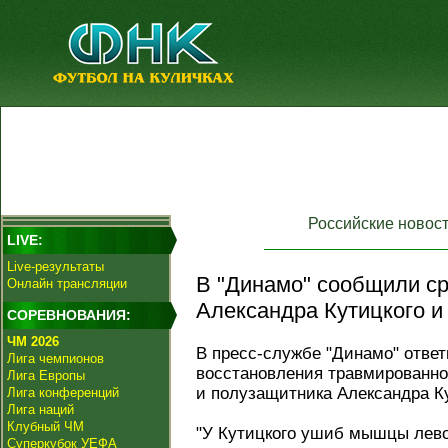
Российские новос
LIVE:
Live-результаты
В "Динамо" сообщили ср
Онлайн трансляции
Александра Кутицкого и
СОРЕВНОВАНИЯ:
ЧМ 2026
В пресс-службе "Динамо" ответ
Лига чемпионов
восстановления травмированно
Лига Европы
и полузащитника Александра Ку
Лига конференций
Лига наций
Клубный ЧМ
"У Кутицкого ушиб мышцы лево
Суперкубок УЕФА