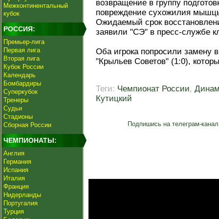
возвращение в группу подготов
Межконтинентальный
повреждение сухожилия мышцы
кубок
Ожидаемый срок восстановлени
РОССИЯ:
заявили "СЭ" в пресс-службе к
Премьер-лига
Первая лига
Оба игрока попросили замену в
Вторая лига
"Крыльев Советов" (1:0), котор
Кубок России
Календарь
Бомбардиры
Теги:
Чемпионат России
,
Дина
Суперкубок
Кутицкий
Тренеры
Судьи
Стадионы
Подпишись на телеграм-канал
Сборная России
ЧЕМПИОНАТЫ:
Англия
Германия
Испания
Италия
Франция
Нидерланды
Португалия
Турция