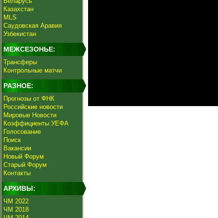
Беларусь
Казахстан
MLS
Саудовская Аравия
Узбекистан
МЕЖСЕЗОНЬЕ:
Трансферы
Контрольные матчи
РАЗНОЕ:
Прогнозы от ФНК
Российские новости
Мировые Новости
Коэффициенты УЕФА
Голосование
Поиск
Вакансии
Новый Форум
Старый Форум
Контакты
АРХИВЫ:
ЧМ 2022
ЧМ 2018
ЧМ 2014