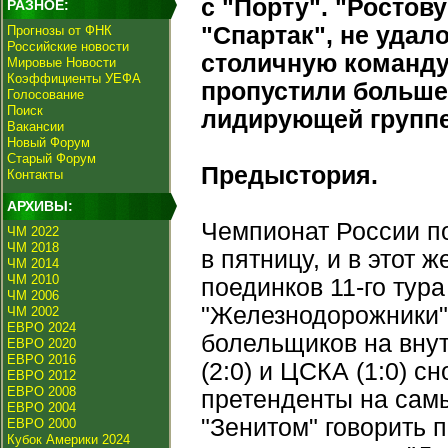
с "Порту". "Ростов
РАЗНОЕ:
"Спартак", не удал
Прогнозы от ФНК
Российские новости
столичную команду
Мировые Новости
Коэффициенты УЕФА
пропустили больше 
Голосование
Поиск
лидирующей группе
Вакансии
Новый Форум
Старый Форум
Предыстория.
Контакты
АРХИВЫ:
Чемпионат России п
ЧМ 2022
ЧМ 2018
в пятницу, и в этот
ЧМ 2014
ЧМ 2010
поединков 11-го тура
ЧМ 2006
"Железнодорожники"
ЧМ 2002
ЕВРО 2024
болельщиков на внут
ЕВРО 2020
ЕВРО 2016
(2:0) и ЦСКА (1:0) 
ЕВРО 2012
ЕВРО 2008
претенденты на самы
ЕВРО 2004
"Зенитом" говорить п
ЕВРО 2000
Кубок Америки 2024