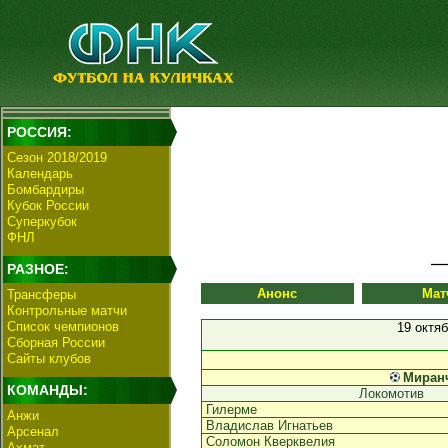
РОССИЯ:
Сезон 2018/2019
Календарь
Бомбардиры
Кубок России
Суперкубок
ФНЛ
РАЗНОЕ:
Анонс
Мат
Трансферы
Контрольные матчи
Список чемпионов
19 октя
Сборная России
Сайты клубов
Миран
КОМАНДЫ:
Локомотив
Гилерме
Анжи
Владислав Игнатьев
Арсенал
Соломон Кверквелия
Ахмат