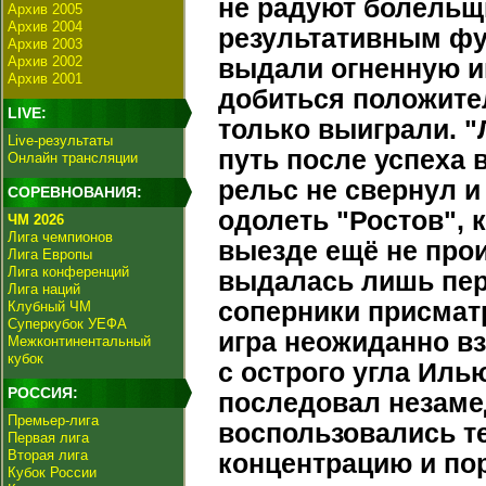
не радуют болель
Архив 2005
Архив 2004
результативным фут
Архив 2003
Архив 2002
выдали огненную и
Архив 2001
добиться положител
LIVE:
только выиграли. 
Live-результаты
путь после успеха 
Онлайн трансляции
рельс не свернул 
СОРЕВНОВАНИЯ:
одолеть "Ростов", 
ЧМ 2026
Лига чемпионов
выезде ещё не про
Лига Европы
Лига конференций
выдалась лишь пер
Лига наций
соперники присматр
Клубный ЧМ
Суперкубок УЕФА
игра неожиданно вз
Межконтинентальный
кубок
с острого угла Иль
РОССИЯ:
последовал незамед
Премьер-лига
воспользовались те
Первая лига
Вторая лига
концентрацию и по
Кубок России