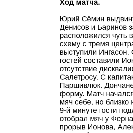
Ход матча.
Юрий Сёмин выдвину
Денисов и Баринов з
расположился чуть 
схему с тремя центр
выступили Ингасон, 
гостей составили Ио
отсутствие дисквал
Салетросу. С капита
Паршивлюк. Дончане
форму. Матч начался
мяч себе, но близко
9-й минуте гости по
отобрал мяч у Ферна
прорыв Ионова, Але