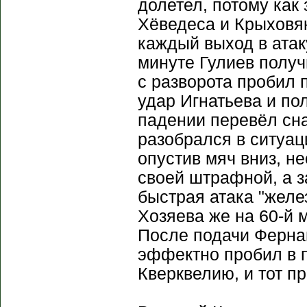
долетел, потому как
Хёведеса и Крыховяк
каждый выход в атак
минуте Гулиев получ
с разворота пробил 
удар Игнатьева и по
падении перевёл сна
разобрался в ситуац
опустив мяч вниз, н
своей штрафной, а з
быстрая атака "желе
Хозяева же на 60-й м
После подачи Ферна
эффектно пробил в п
Кверквелию, и тот пр