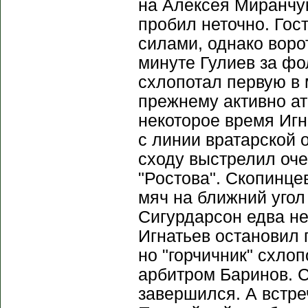
на Алексея Миранчук
пробил неточно. Гос
силами, однако воро
минуте Гулиев за фо
схлопотал первую в 
прежнему активно ат
некоторое время Игн
с линии вратарской о
сходу выстрелил оче
"Ростова". Скопинце
мяч на ближний угол
Сигурдарсон едва не
Игнатьев остановил 
но "горчичник" схло
арбитром Баринов. 
завершился. А встре