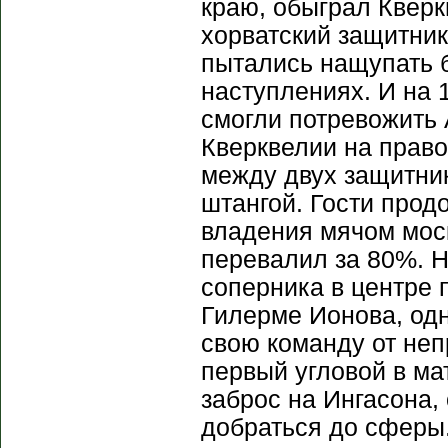
краю, обыграл Кверк
хорватский защитник
пытались нащупать 
наступлениях. И на 
смогли потревожить 
Кверквелии на прав
между двух защитник
штангой. Гости прод
владения мячом моск
перевалил за 80%. Н
соперника в центре 
Гилерме Ионова, одн
свою команду от неп
первый угловой в ма
заброс на Ингасона,
добраться до сферы.