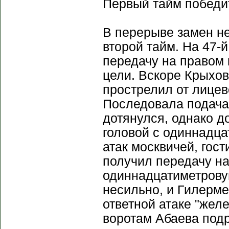
Первый тайм победи
В перерыве замен не
второй тайм. На 47-
передачу на правом
цели. Вскоре Крыхов
прострелил от лицев
Последовала подача 
дотянулся, однако д
головой с одиннадца
атак москвичей, гос
получил передачу на
одиннадцатиметровую
несильно, и Гилерме
ответной атаке "жел
воротам Абаева подря