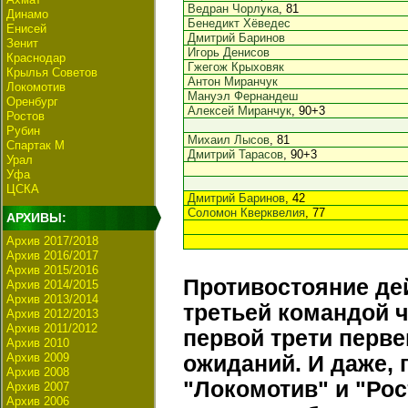
Ведран Чорлука
, 81
Динамо
Бенедикт Хёведес
Енисей
Дмитрий Баринов
Зенит
Игорь Денисов
Краснодар
Гжегож Крыховяк
Крылья Советов
Антон Миранчук
Локомотив
Мануэл Фернандеш
Оренбург
Алексей Миранчук
, 90+3
Ростов
Рубин
Михаил Лысов
, 81
Спартак М
Дмитрий Тарасов
, 90+3
Урал
Уфа
ЦСКА
Дмитрий Баринов
, 42
Соломон Кверквелия
, 77
АРХИВЫ:
Архив 2017/2018
Архив 2016/2017
Архив 2015/2016
Противостояние де
Архив 2014/2015
Архив 2013/2014
третьей командой 
Архив 2012/2013
Архив 2011/2012
первой трети перве
Архив 2010
Архив 2009
ожиданий. И даже, 
Архив 2008
"Локомотив" и "Рос
Архив 2007
Архив 2006