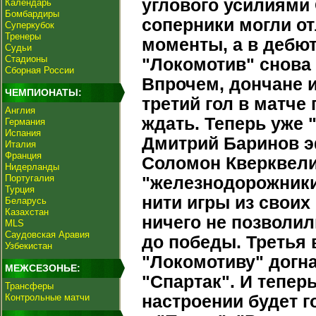
углового усилиями
Календарь
Бомбардиры
соперники могли от
Суперкубок
Тренеры
моменты, а в дебю
Судьи
Стадионы
"Локомотив" снова 
Сборная России
Впрочем, дончане 
ЧЕМПИОНАТЫ:
третий гол в матче 
Англия
ждать. Теперь уже 
Германия
Испания
Дмитрий Баринов э
Италия
Франция
Соломон Кверквелия
Нидерланды
Португалия
"железнодорожники
Турция
нити игры из своих
Беларусь
Казахстан
ничего не позволил
MLS
Саудовская Аравия
до победы. Третья
Узбекистан
"Локомотиву" догна
МЕЖСЕЗОНЬЕ:
"Спартак". И тепе
Трансферы
Контрольные матчи
настроении будет г