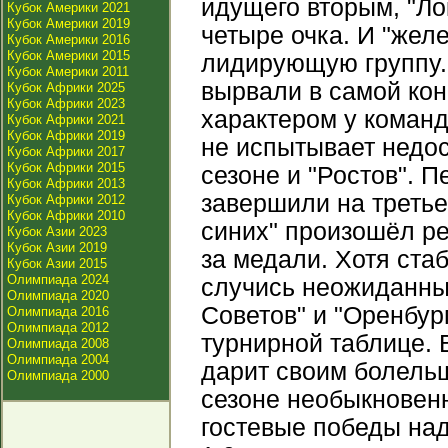
идущего вторым, "Ло
Кубок Америки 2021
Кубок Америки 2019
четыре очка. И "жел
Кубок Америки 2016
Кубок Америки 2015
лидирующую группу.
Кубок Америки 2011
вырвали в самой кон
Кубок Африки 2025
Кубок Африки 2023
характером у коман
Кубок Африки 2021
Кубок Африки 2019
не испытывает недос
Кубок Африки 2017
Кубок Африки 2015
сезоне и "Ростов". 
Кубок Африки 2013
завершили на третье
Кубок Африки 2012
Кубок Африки 2010
синих" произошёл ре
Кубок Азии 2023
Кубок Азии 2019
за медали. Хотя стаб
Кубок Азии 2015
Олимпиада 2024
случись неожиданны
Олимпиада 2020
Советов" и "Оренбур
Олимпиада 2016
Олимпиада 2012
турнирной таблице.
Олимпиада 2008
Олимпиада 2004
дарит своим болель
Олимпиада 2000
сезоне необыкновенн
гостевые победы на