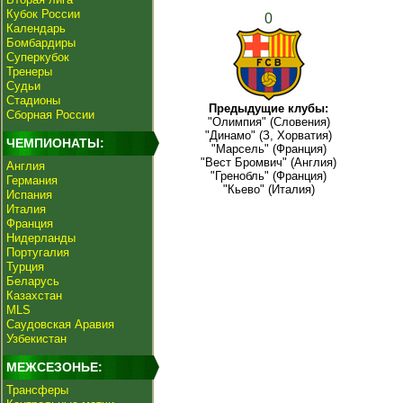
Кубок России
0
Календарь
Бомбардиры
Суперкубок
Тренеры
Судьи
Стадионы
Предыдущие клубы:
Сборная России
"Олимпия" (Словения)
"Динамо" (З, Хорватия)
ЧЕМПИОНАТЫ:
"Марсель" (Франция)
"Вест Бромвич" (Англия)
Англия
"Гренобль" (Франция)
Германия
"Кьево" (Италия)
Испания
Италия
Франция
Нидерланды
Португалия
Турция
Беларусь
Казахстан
MLS
Саудовская Аравия
Узбекистан
МЕЖСЕЗОНЬЕ:
Трансферы