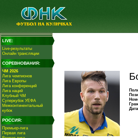
LIVE:
Live-результаты
Онлайн трансляции
СОРЕВНОВАНИЯ:
ЧМ 2026
Б
Лига чемпионов
Лига Европы
Лига конференций
Пол
Лига наций
Поз
Клубный ЧМ
Ном
Суперкубок УЕФА
Гра
Межконтинентальный
Дат
кубок
РОССИЯ:
Премьер-лига
Первая лига
Вторая лига