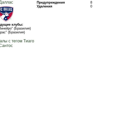
Даллас
Предупреждения
8
Удаления
0
дущие клубы:
инейро" (Бразилия)
рас" (Бразилия)
алы с тегом Тиаго
Сантос