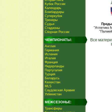
Кубок России
Календарь
Бомбардиры
Суперкубок
Тренеры
Судьи
Преды
"Атлетико М
Стадионы
"Палмей
Сборная России
ЧЕМПИОНАТЫ:
Все матери
Англия
Германия
Испания
Италия
Франция
Нидерланды
Португалия
Турция
Беларусь
Казахстан
MLS
Саудовская Аравия
Узбекистан
МЕЖСЕЗОНЬЕ:
Трансферы