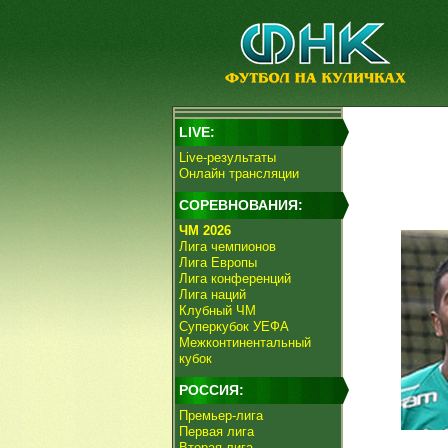
LIVE:
Live-результаты
Онлайн трансляции
СОРЕВНОВАНИЯ:
ЧМ 2026
Лига чемпионов
Лига Европы
Лига конференций
Лига наций
Клубный ЧМ
Суперкубок УЕФА
Межконтинентальный
кубок
РОССИЯ:
Премьер-лига
Первая лига
Вторая лига