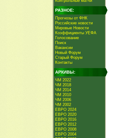
Контрольные матчи
РАЗНОЕ:
Прогнозы от ФНК
Российские новости
Мировые Новости
Коэффициенты УЕФА
Голосование
Поиск
Вакансии
Новый Форум
Старый Форум
Контакты
АРХИВЫ:
ЧМ 2022
ЧМ 2018
ЧМ 2014
ЧМ 2010
ЧМ 2006
ЧМ 2002
ЕВРО 2024
ЕВРО 2020
ЕВРО 2016
ЕВРО 2012
ЕВРО 2008
ЕВРО 2004