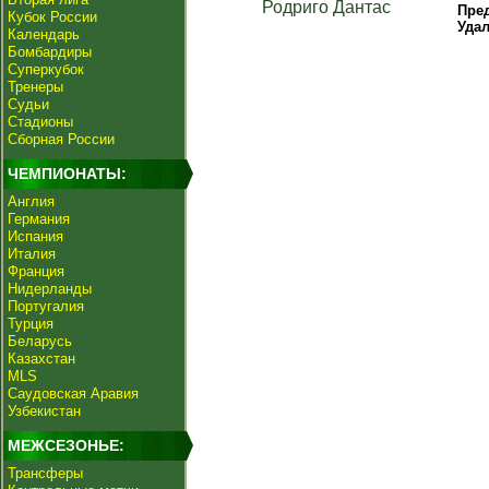
Родриго Дантас
Пре
Кубок России
Уда
Календарь
Бомбардиры
Суперкубок
Тренеры
Судьи
Стадионы
Сборная России
ЧЕМПИОНАТЫ:
Англия
Германия
Испания
Италия
Франция
Нидерланды
Португалия
Турция
Беларусь
Казахстан
MLS
Саудовская Аравия
Узбекистан
МЕЖСЕЗОНЬЕ:
Трансферы