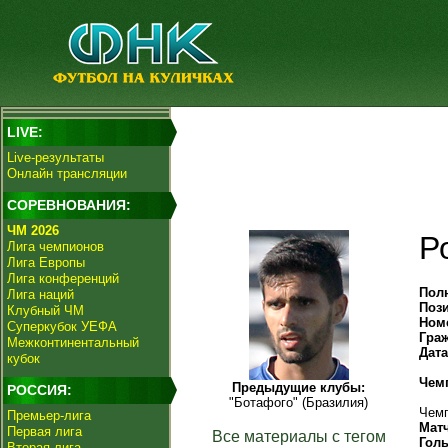
LIVE:
Live-результаты
Онлайн трансляции
СОРЕВНОВАНИЯ:
ЧМ 2026
Р
Лига чемпионов
Лига Европы
Лига конференций
Пол
Лига наций
Поз
Клубный ЧМ
Ном
Суперкубок УЕФА
Гра
Межконтинентальный
Дат
кубок
Чем
Предыдущие клубы:
РОССИЯ:
"Ботафого" (Бразилия)
Чемп
Премьер-лига
Мат
Первая лига
Все материалы с тегом
Гол
Вторая лига