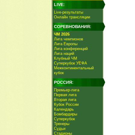
LIVE:
Live-результаты
Онлайн трансляции
СОРЕВНОВАНИЯ:
ЧМ 2026
Лига чемпионов
Лига Европы
Лига конференций
Лига наций
Клубный ЧМ
Суперкубок УЕФА
Межконтинентальный
кубок
РОССИЯ:
Премьер-лига
Первая лига
Вторая лига
Кубок России
Календарь
Бомбардиры
Суперкубок
Тренеры
Судьи
Стадионы