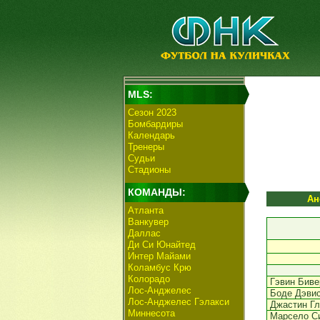
MLS:
Сезон 2023
Бомбардиры
Календарь
Тренеры
Судьи
Стадионы
КОМАНДЫ:
Ан
Атланта
Ванкувер
Даллас
Ди Си Юнайтед
Интер Майами
Коламбус Крю
Колорадо
Гэвин Биве
Лос-Анджелес
Боде Дэви
Лос-Анджелес Гэлакси
Джастин Г
Миннесота
Марсело С