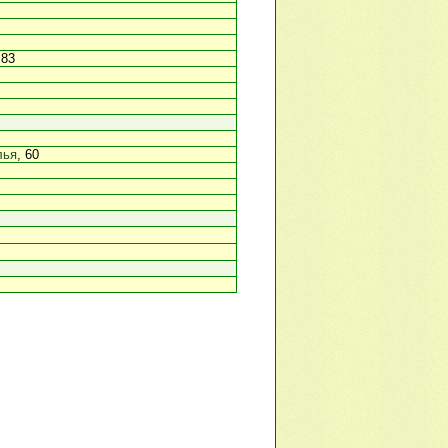
 83
лья
, 60