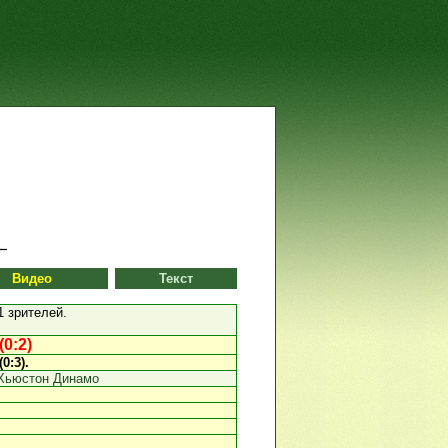
Видео
Текст
 зрителей.
0:2)
(0:3).
Хьюстон Динамо