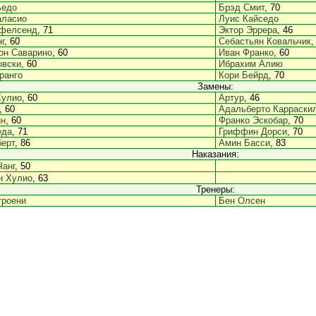
ьедо
Брэд Смит
, 70
аласио
Луис Кайседо
фелсенд
, 71
Эктор Эррера
, 46
г
, 60
Себастьян Ковальчик
,
н Саварино
, 60
Иван Франко
, 60
овски
, 60
Ибрахим Алию
ранго
Кори Бейрд
, 70
Замены:
Хулио
, 60
Артур
, 46
, 60
Адальберто Карраски
ин
, 60
Франко Эскобар
, 70
еда
, 71
Гриффин Дорси
, 70
ерт
, 86
Амин Басси
, 83
Наказания:
Чанг
, 50
н Хулио
, 63
Тренеры:
троени
Бен Олсен