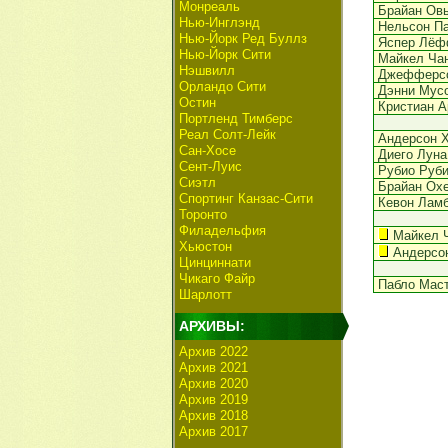
Монреаль
Брайан Ов
Нью-Инглэнд
Нельсон П
Нью-Йорк Ред Буллз
Яспер Лёф
Нью-Йорк Сити
Майкел Чан
Нэшвилл
Джефферсо
Орландо Сити
Дэнни Мус
Остин
Кристиан А
Портленд Тимберс
Реал Солт-Лейк
Андерсон 
Сан-Хосе
Диего Луна
Сент-Луис
Рубио Руб
Сиэтл
Брайан Ох
Спортинг Канзас-Сити
Кевон Ламб
Торонто
Филадельфия
Майкел 
Хьюстон
Андерсо
Цинциннати
Чикаго Файр
Пабло Мас
Шарлотт
АРХИВЫ:
Архив 2022
Архив 2021
Архив 2020
Архив 2019
Архив 2018
Архив 2017