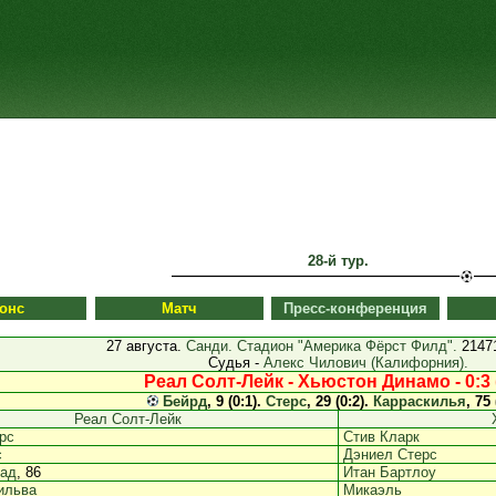
28-й тур.
онс
Матч
Пресс-конференция
27 августа.
Санди. Стадион "Америка Фёрст Филд".
21471
Судья -
Алекс Чилович (Калифорния).
Реал Солт-Лейк - Хьюстон Динамо - 0:3 (
Бейрд
, 9 (0:1).
Стерс
, 29 (0:2).
Карраскилья
, 75 
Реал Солт-Лейк
рс
Стив Кларк
с
Дэниел Стерс
лад
, 86
Итан Бартлоу
ильва
Микаэль