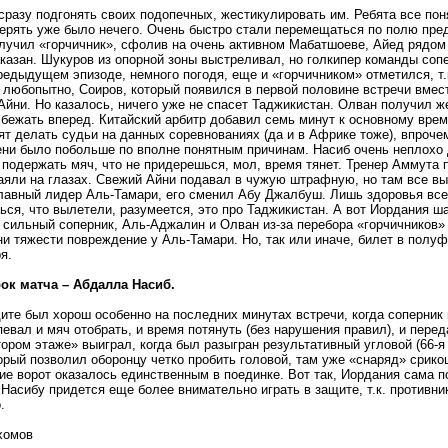
сразу подгонять своих подопечных, жестикулировать им. Ребята все пон
терять уже было нечего. Очень быстро стали перемещаться по полю пре
лучил «горчичник», сфолив на очень активном Мабатшоеве, Айед рядом
казан. Шукуров из опорной зоны выстреливал, но голкипер команды сопе
едыдущем эпизоде, немного погодя, еще и «горчичником» отметился, т.
 любопытно, Соиров, который появился в первой половине встречи вмес
Айни. Но казалось, ничего уже не спасет Таджикистан. Олван получил ж
бежать вперед. Китайский арбитр добавил семь минут к основному времен
т делать судьи на данных соревнованиях (да и в Африке тоже), впроче
ни было побольше по вполне понятным причинам. Насиб очень неплохо 
 подержать мяч, что не придерешься, мол, время тянет. Тренер Аммута
аяли на глазах. Свежий Айни подавал в чужую штрафную, но там все вы
главный лидер Аль-Тамари, его сменил Абу Джалбуш. Лишь здоровья вс
ься, что вылетели, разумеется, это про Таджикистан. А вот Иордания 
 сильный соперник, Аль-Аджалин и Олван из-за перебора «горчичников» 
ни тяжести повреждение у Аль-Тамари. Но, так или иначе, билет в полу
я.
ок матча – Абдалла Насиб.
ите был хорош особенно на последних минутах встречи, когда соперник 
евал и мяч отобрать, и время потянуть (без нарушения правил), и пере
тором этаже» выиграл, когда был разыгран результативный угловой (66-я
орый позволил оборонцу четко пробить головой, там уже «снаряд» срико
ие ворот оказалось единственным в поединке. Вот так, Иордания сама п
Насибу придется еще более внимательно играть в защите, т.к. противни
.
хомов