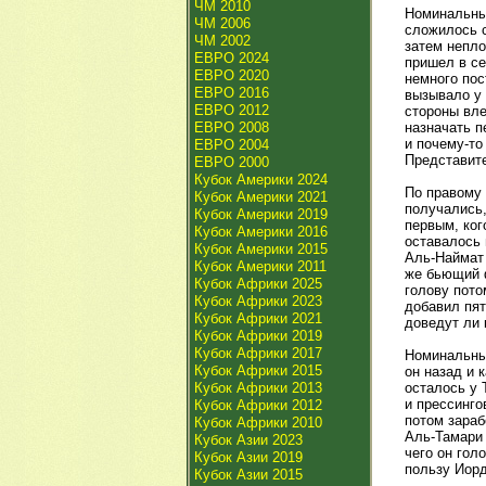
ЧМ 2010
Номинальные
ЧМ 2006
сложилось с
ЧМ 2002
затем непло
ЕВРО 2024
пришел в се
ЕВРО 2020
немного пос
ЕВРО 2016
вызывало у 
ЕВРО 2012
стороны вле
ЕВРО 2008
назначать п
и почему-то
ЕВРО 2004
Представите
ЕВРО 2000
Кубок Америки 2024
По правому 
Кубок Америки 2021
получались,
Кубок Америки 2019
первым, ког
Кубок Америки 2016
оставалось 
Кубок Америки 2015
Аль-Наймат 
Кубок Америки 2011
же бьющий 
Кубок Африки 2025
голову пото
Кубок Африки 2023
добавил пят
Кубок Африки 2021
доведут ли 
Кубок Африки 2019
Кубок Африки 2017
Номинальные
Кубок Африки 2015
он назад и 
Кубок Африки 2013
осталось у 
и прессинго
Кубок Африки 2012
потом зараб
Кубок Африки 2010
Аль-Тамари 
Кубок Азии 2023
чего он гол
Кубок Азии 2019
пользу Иорд
Кубок Азии 2015