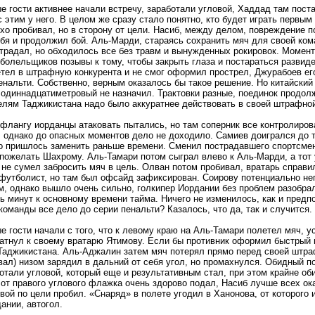
 гости активнее начали встречу, заработали угловой, Хаддад там поста
 этим у него. В целом же сразу стало понятно, кто будет играть первым
хо пробивал, но в сторону от цели. Насиб, между делом, повреждение 
бя и продолжил бой. Аль-Марди, стараясь сохранить мяч для своей ко
традал, но обходилось все без травм и вынужденных рокировок. Момент
болельщиков позывы к тому, чтобы закрыть глаза и постараться развид
тел в штрафную конкурента и не смог оформил прострел, Джурабоев его
енальти. Собственно, верным оказалось бы такое решение. Но китайски
 одиннадцатиметровый не назначил. Трактовки разные, поединок продол
лям Таджикистана надо было аккуратнее действовать в своей штрафно
флангу иорданцы атаковать пытались, но там соперник все контролиров
 однако до опасных моментов дело не доходило. Самиев доигрался до то
о пришлось заменить раньше времени. Сменил пострадавшего спортсмен
пожелать Шахрому. Аль-Тамари потом сыграл влево к Аль-Марди, а тот 
не сумел забросить мяч в цель. Олван потом пробивал, вратарь справил
футболист, но там был офсайд зафиксирован. Соирову потенциально не
м, однако вышло очень сильно, голкипер Иордании без проблем разобрал
ь минут к основному времени тайма. Ничего не изменилось, как и предп
команды все дело до серии пенальти? Казалось, что да, так и случится.
 гости начали с того, что к левому краю на Аль-Тамари полетел мяч, 
катнул к своему вратарю Ятимову. Если бы противник оформил быстрый г
Таджикистана. Аль-Аджалин затем мяч потерял прямо перед своей штра
вал) низом зарядил в дальний от себя угол, но промахнулся. Обидный п
отали угловой, который еще и результативным стал, при этом крайне о
от правого углового флажка очень здорово подал, Насиб лучше всех ока
овой по цели пробил. «Снаряд» в полете угодил в Ханонова, от которого и
ании, автогол.