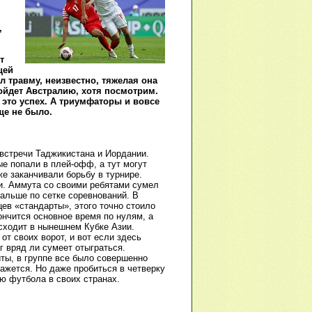
,
т
щей
л травму, неизвестно, тяжелая она
ройдет Австралию, хотя посмотрим.
это успех. А триумфаторы и вовсе
ще не было.
 встречи Таджикистана и Иордании.
е попали в плей-офф, а тут могут
е заканчивали борьбу в турнире.
и. Аммута со своими ребятами сумел
дальше по сетке соревнований. В
ев «стандарты», этого точно стоило
ончится основное время по нулям, а
исходит в нынешнем Кубке Азии.
т своих ворот, и вот если здесь
г вряд ли сумеет отыграться.
ты, в группе все было совершенно
кажется. Но даже пробиться в четверку
ю футбола в своих странах.