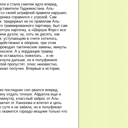
яли и стали смелее идти вперед,
дставители Таджикистана. Аль-
 со своей штрафной правила нарушил,
рника справился с угрозой. Сам
к. придержал не по правилам Аль-
то травмированного партнера, был сам
елтую карточку, а «Шерҳои Форс» все
и дуэли, ну, хоть не десять, как
м, уступающим в счете хотелось,
действовал в обороне, при этом
 проводил тактические замены, минуты
носили. А у иорданцев травму
ем оставалось пожелать… и не
шагнула дальше, но в полуфинале
бой пропустят, плюс неизвестно,
финал получен. Впервые в истории,
из последних сил рвался вперед,
дачу отдать точную. Абдалла еще и
 минута), классный заброс от Аль-
шетил от Ханонова и влетел в цель.
о сути и не забила, но в полуфинал
к окажется гораздо мощнее только что