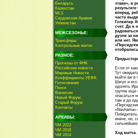
Беларусь
этаже», в 
результате
Казахстан
вперед, ре
MLS
часто выдв
Саудовская Аравия
Голкипер А
Узбекистан
счет. Да и
радоваться
МЕЖСЕЗОНЬЕ:
дуэли за н
или нет. Я
Трансферы
«Персидски
Контрольные матчи
отобрались
РАЗНОЕ:
Предыстор
Прогнозы от ФНК
Российские новости
Если от как
Тут ожидала
Мировые Новости
выйти аж в 
Коэффициенты УЕФА
Шегрт и его
Голосование
одолеть Ира
Поиск
группе еще 
Вакансии
опасаться н
Новый Форум
там и до од
Старый Форум
«Персидские
Контакты
«Nashama» с
Победитель 
АРХИВЫ:
иначе, но, 
сильнейших 
ЧМ 2022
ЧМ 2018
Ход матча.
ЧМ 2014