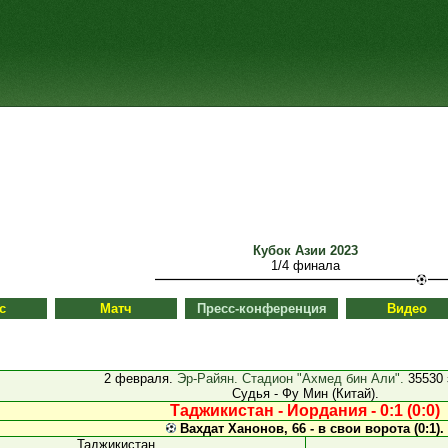
Кубок Азии 2023
1/4 финала
с
Матч
Пресс-конференция
Видео
2 февраля.
Эр-Райян. Стадион "Ахмед бин Али".
35530 
Судья - Фу Мин (Китай).
Таджикистан - Иордания - 0:1 (0:0)
Вахдат Ханонов, 66 - в свои ворота (0:1).
Таджикистан