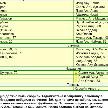
имов
Язид Абу Лайла
ров
Салем Аль-Аджалин
абоев
Язан Аль-Араб
онов
Абдалла Насиб
Сафаров
Махмуд Аль-Марди, 
рбоев
Нур Аль-Равабдех, 7
куров
Раджай Айед, 88
джшанбе
Эхсан Хаддад
абатшоев
Али Олван
алилов
, 77
Мусса Аль-Тамари, 9
миев
, 29
Язан Аль-Наймат, 88
Замены:
ров, 29; 82
Мохаммад Абу Хашиш
Хамрокулов, 77
Ибрагим Садех, 79
Айни, 82
Анас Аль-Авадат, 88
Фади Авад, 88
Юссеф Абу Джалбуш,
Наказания:
укуров, 79
Салем Аль-Аджалин
Раджай Айед, 72
Али Олван, 83
Тренеры:
т
Хуссейн Аммута
дно должно быть сборной Таджикистана и защитнику Ханонову в
Иордания победила со счетом 1:0, да и то сама не забила, т.к. автог
а счету вышеназванного футболиста. Отличная подача с углового
 у Аль-Тамари на 66-й минуте, Насиб здорово сыграл на «втором