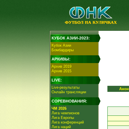
КУБОК АЗИИ-2023:
Кубок Азии
Бомбардиры
АРХИВЫ:
Архив 2019
Архив 2015
LIVE:
Live-результаты
Анон
Онлайн трансляции
СОРЕВНОВАНИЯ:
ЧМ 2026
Лига чемпионов
Лига Европы
Лига конференций
Лига наций