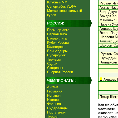
Клубный ЧМ
Рустам Ят
Суперкубок УЕФА
Ахтам Наза
Межконтинентальный
Зоир Джур
кубок
Вахдат Хан
Манучехр 
РОССИЯ:
Парвиз Ума
Алишер Шу
Премьер-лига
Эхсон Пан
Первая лига
Шервони М
Вторая лига
Алишер Дж
Кубок России
Шахром Са
Календарь
Бомбардиры
Рустам Сои
Суперкубок
Нуриддин 
Тренеры
Алиджони 
Судьи
Стадионы
Сборная России
Алишер Ш
ЧЕМПИОНАТЫ:
Англия
Германия
Испания
Петар Шегр
Италия
Франция
Как же оби
Нидерланды
частности. 
Португалия
оказался н
Турция
получилась