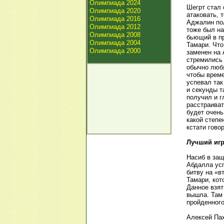
Олимпиада 2024
Шегрт стал 
Олимпиада 2020
атаковать, 
Олимпиада 2016
Аджалин по
Олимпиада 2012
тоже был на
Олимпиада 2008
бьющий в пр
Олимпиада 2004
Тамари. Что
Олимпиада 2000
заменен на 
стремились 
обычно любя
чтобы време
успевал так
и секунды т
получил и 
расстраиват
будет очень
какой степе
кстати говор
Лучший игр
Насиб в защ
Абдалла усп
битву на «в
Тамари, кот
Данное взят
вышла. Там 
пройденного
Алексей Па