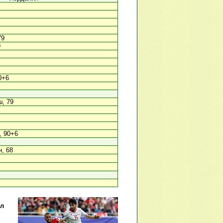
79
9
0+6
, 79
 90+6
, 68
ол