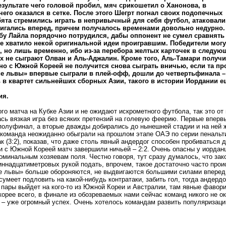
результате чего головой пробил, мяч срикошетил о Ханонова, в
 чего оказался в сетке. После этого Шегрт погнал своих подопечных
бята стремились играть в непривычный для себя футбол, атаковали
игались вперед, причем получалось временами довольно недурно.
бу Лайла порядочно потрудился, дабы оппонент не сумел сравнять
 не хватило некой оригинальной идеи проигравшим. Победители могу
, но лишь временно, ибо из-за перебора желтых карточек в следую
их не сыграют Олван и Аль-Аджалин. Кроме того, Аль-Тамари получи
вно с Южной Кореей не получится снова сыграть вничью, если та п
е львы» впервые сыграли в плей-офф, дошли до четвертьфинала – 
 в квартет сильнейших сборных Азии, такого в истории Иордании е
ия.
ого матча на Кубке Азии и не ожидают искрометного футбола, так это от
сь вязкая игра без всяких претензий на голевую феерию. Первые впервы
полуфинал, а вторые дважды добирались до нынешней стадии и на ней ж
 команда неожиданно обыграли на прошлом этапе ОАЭ по серии пенальт
к (3:2), показав, что даже столь явный андердог способен пробиваться 
и с Южной Кореей матч завершили ничьей – 2:2. Очень опасны у иорданц
оминальным хозяевам поля. Честно говоря, тут сразу думалось, что зак
иннадцатиметровых рукой подать, впрочем, такое достаточно часто про
 львы» больше обороняются, не выдвигаются большими силами вперед о
умеет подловить на какой-нибудь контратаки, забить гол, тогда андердо
пары выйдет на кого-то из Южной Кореи и Австралии, там явные фавори
скорее всего, в финале из обозреваемых нами сейчас команд никого не о
– уже огромный успех. Очень хотелось командам развить популяризаци