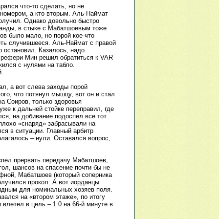
рался что-то сделать, но не
 номером, а кто вторым. Аль-Наймат
получил. Однако довольно быстро
манды, в стыке с Мабатшоевым тоже
ов было мало, но порой кое-что
еть случившееся. Аль-Наймат с правой
 остановил. Казалось, надо
й рефери Мин решил обратиться к VAR
жился с нулями на табло.
й.
ал, а вот слева заходы порой
го, что потянул мышцу, вот он и стал
а Соиров, только здоровья
уже к дальней стойке переправил, где
ся, на добивание подоспел все тот
плохо «снаряд» забрасывали на
ся в ситуации. Главный арбитр
олагалось – нули. Оставался вопрос,
успел прервать передачу Мабатшоев,
ол, шансов на спасение почти бы не
фной, Мабатшоев (который соперника
олучился прокол. А вот иорданцы
бидным для номинальных хозяев поля.
зался на «втором этаже», по итогу
 влетел в цель – 1:0 на 66-й минуте в