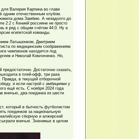
я для Валерия Карпина во главе
щё одним отечественным клубом.
громила дома Замбию. А незадолго до
ле 2:2 с Кенией россияне не просто
ь в ряд с общим счётом 44:0. Ну а
ерсии египетской команды.
гением Латышонком, Дмитрием
листа по медицинским соображениям
Лиги чемпионов находится под
ергеев и Николай Комличенко. Но,
й предостаточно. Достаточно сказать,
выходила в плей-офф, три раза
. Правда, в текущей отборочной
обеду, и если настрой с амбициями у
ого ещё есть. С ноября 2024 года
в вничью, два поединка из шести
ст, который в бытность футболистом
пять поединков за национальную
 малийскую сборную и алжирский
 сыграли вничью. Значимых в целом