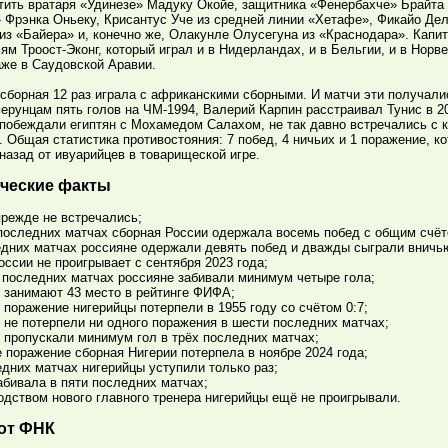
тить вратаря «Удинезе» Мадуку Окойе, защитника «Фенербахче» Брайт
 Фрэнка Оньеку, Крисантус Уче из средней линии «Хетафе», Фикайо Де
з «Байера» и, конечно же, Олакунле Олусегуна из «Краснодара». Капит
ям Троост-Эконг, который играл и в Нидерландах, и в Бельгии, и в Норвег
аже в Саудовской Аравии.
 сборная 12 раз играла с африканскими сборными. И матчи эти получал
ерунцам пять голов на ЧМ-1994, Валерий Карпин расстраивал Тунис в 2
 побеждали египтян с Мохамедом Салахом, не так давно встречались с 
 Общая статистика противостояния: 7 побед, 4 ничьих и 1 поражение, к
назад от ивуарийцев в товарищеской игре.
ческие факты
прежде не встречались;
последних матчах сборная России одержала восемь побед с общим счёт
едних матчах россияне одержали девять побед и дважды сыграли вничь
оссии не проигрывает с сентября 2023 года;
 последних матчах россияне забивали минимум четыре гола;
 занимают 43 место в рейтинге ФИФА;
 поражение нигерийцы потерпели в 1955 году со счётом 0:7;
 не потерпели ни одного поражения в шести последних матчах;
 пропускали минимум гол в трёх последних матчах;
 поражение сборная Нигерии потерпела в ноябре 2024 года;
едних матчах нигерийцы уступили только раз;
абивала в пяти последних матчах;
одством нового главного тренера нигерийцы ещё не проигрывали.
от ФНК