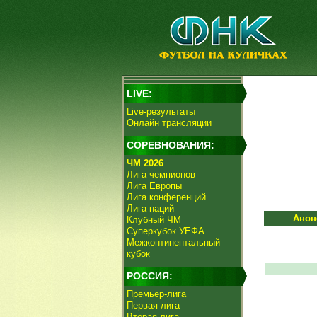
LIVE:
Live-результаты
Онлайн трансляции
СОРЕВНОВАНИЯ:
ЧМ 2026
Лига чемпионов
Лига Европы
Лига конференций
Лига наций
Анон
Клубный ЧМ
Суперкубок УЕФА
Межконтинентальный
кубок
РОССИЯ:
Премьер-лига
Первая лига
Вторая лига