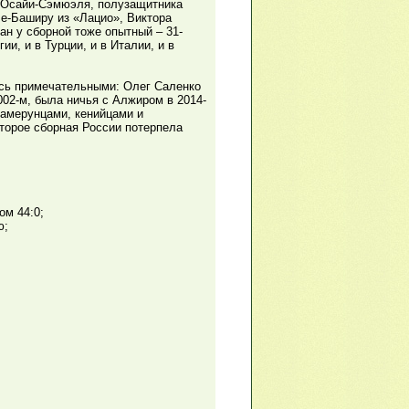
а Осайи‑Сэмюэля, полузащитника
ле‑Баширу из «Лацио», Виктора
ан у сборной тоже опытный – 31-
ии, и в Турции, и в Италии, и в
ись примечательными: Олег Саленко
002-м, была ничья с Алжиром в 2014-
камерунцами, кенийцами и
оторое сборная России потерпела
ом 44:0;
ю;