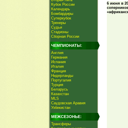
6 июня в 2
Кубок России
соперников
Календарь
«африканс
Бомбардиры
Суперкубок
Тренеры
Судьи
Стадионы
Сборная России
ЧЕМПИОНАТЫ:
Англия
Германия
Испания
Италия
Франция
Нидерланды
Португалия
Турция
Беларусь
Казахстан
MLS
Саудовская Аравия
Узбекистан
МЕЖСЕЗОНЬЕ:
Трансферы