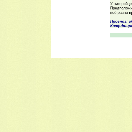
У нигерийце
Предположи
всё равно п
Прогноз: 
Коэффици