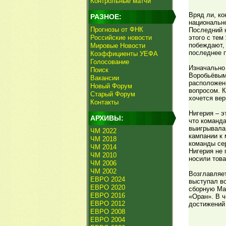
Контрольные матчи
Вряд ли, ко
РАЗНОЕ:
национальн
Прогнозы от ФНК
Последний н
Российские новости
этого с тем
побеждают, 
Мировые Новости
последнее п
Коэффициенты УЕФА
Голосование
Изначально
Поиск
Воробьёвым
Вакансии
расположени
Новый Форум
вопросом. К
Старый Форум
хочется вер
Контакты
Нигерия – э
АРХИВЫ:
что команда
выигрывала 
ЧМ 2022
кампании к 
ЧМ 2018
команды сер
ЧМ 2014
Нигерия не 
ЧМ 2010
носили това
ЧМ 2006
ЧМ 2002
Возглавляет
ЕВРО 2024
выступал во
ЕВРО 2020
сборную Ма
ЕВРО 2016
«Оран». В 
ЕВРО 2012
достижений 
ЕВРО 2008
ЕВРО 2004