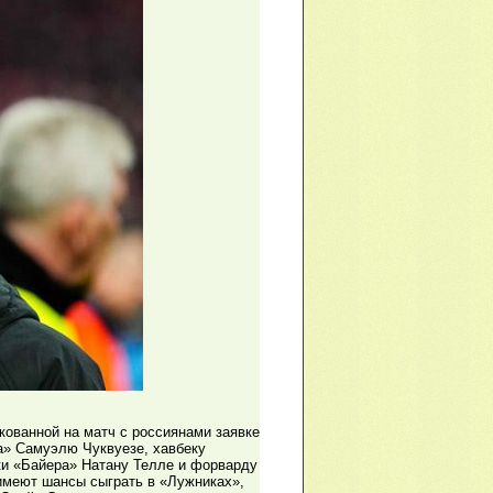
икованной на матч с россиянами заявке
» Самуэлю Чуквуезе, хавбеку
ки «Байера» Натану Телле и форварду
имеют шансы сыграть в «Лужниках»,