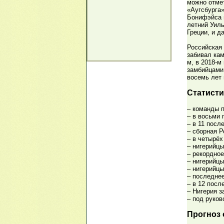
можно отме
«Аугсбурга»
Бонифэйса и
летний Уиль
Греции, и д
Российская
забивал кам
м, в 2018-м
замбийцами.
восемь лет 
Статисти
– команды 
– в восьми 
– в 11 посл
– сборная Р
– в четырёх
– нигерийцы
– рекордное
– нигерийцы
– нигерийцы
– последнее
– в 12 посл
– Нигерия з
– под руков
Прогноз 