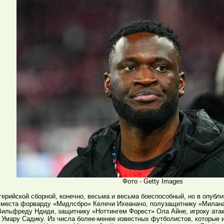
Фото - Getty Images
герийской сборной, конечно, весьма и весьма боеспособный, но в опубл
 места форварду «Мидлсбро» Келечи Ихеаначо, полузащитнику «Милана
Вильфреду Ндиди, защитнику «Ноттингем Форест» Ола Айне, игроку ата
 Умару Садику. Из числа более-менее известных футболистов, которые 