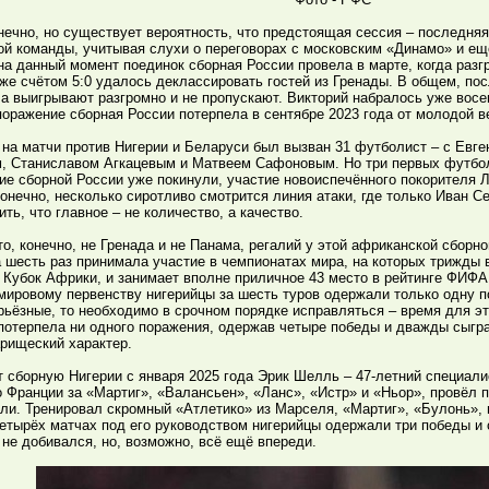
нечно, но существует вероятность, что предстоящая сессия – последня
ой команды, учитывая слухи о переговорах с московским «Динамо» и е
а данный момент поединок сборная России провела в марте, когда раз
 же счётом 5:0 удалось деклассировать гостей из Гренады. В общем, пос
а выигрывают разгромно и не пропускают. Викторий набралось уже восем
оражение сборная России потерпела в сентябре 2023 года от молодой в
 на матчи против Нигерии и Беларуси был вызван 31 футболист – с Ев
, Станиславом Агкацевым и Матвеем Сафоновым. Но три первых футбо
е сборной России уже покинули, участие новоиспечённого покорителя 
онечно, несколько сиротливо смотрится линия атаки, где только Иван С
ить, что главное – не количество, а качество.
то, конечно, не Гренада и не Панама, регалий у этой африканской сборно
 шесть раз принимала участие в чемпионатах мира, на которых трижды 
Кубок Африки, и занимает вполне приличное 43 место в рейтинге ФИФА
мировому первенству нигерийцы за шесть туров одержали только одну п
ьёзные, то необходимо в срочном порядке исправляться – время для эт
потерпела ни одного поражения, одержав четыре победы и дважды сыгра
рищеский характер.
 сборную Нигерии с января 2025 года Эрик Шелль – 47-летний специали
 Франции за «Мартиг», «Валансьен», «Ланс», «Истр» и «Ньор», провёл 
ли. Тренировал скромный «Атлетико» из Марселя, «Мартиг», «Булонь»,
четырёх матчах под его руководством нигерийцы одержали три победы и
не добивался, но, возможно, всё ещё впереди.