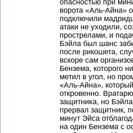
опасностью при мини
ворота «Аль-Айна» 
подключили мадридц
атаки не уходили, с
прострелами, и под
Бэйла был шанс заб
после рикошета, слу
вскоре сам организо
Бензема, которого н
метил в угол, но про
«Аль-Айна», который
откровенно. Вратарю
защитника, но Бэйла
прервал защитник, п
минут Эйса отблагод
на один Бензема с о