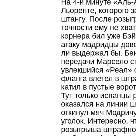
На 4-й минуте «Аль-
Льоренте, которого 
штангу. После розыг
точности ему не хв
корнера бил уже Бэй
атаку мадридцы дово
ли выдержал бы. Бен
передачи Марсело ст
увлекшийся «Реал» с
фланга влетел в штр
катил в пустые воро
Тут только испанцы 
оказался на линии ш
откинул мяч Модричу
уголок. Интересно, ч
розыгрыша штрафног