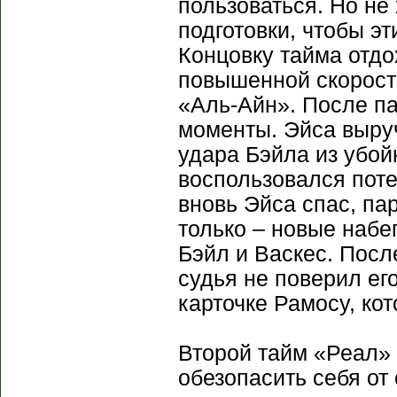
пользоваться. Но не
подготовки, чтобы э
Концовку тайма отд
повышенной скорости
«Аль-Айн». После п
моменты. Эйса выру
удара Бэйла из убой
воспользовался поте
вновь Эйса спас, па
только – новые набе
Бэйл и Васкес. Посл
судья не поверил ег
карточке Рамосу, ко
Второй тайм «Реал» 
обезопасить себя от 