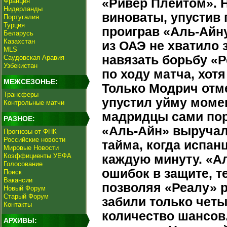
«Ривер Плейтом». 
Франция
Нидерланды
виноваты, упустив
Португалия
Турция
проиграв «Аль-Айну
Беларусь
Казахстан
из ОАЭ не хватило 
MLS
навязать борьбу «
Саудовская Аравия
Узбекистан
по ходу матча, хот
МЕЖСЕЗОНЬЕ:
Только Модрич отм
Трансферы
упустил уйму моме
Контрольные матчи
мадридцы сами пор
РАЗНОЕ:
«Аль-Айн» выручал.
Прогнозы от ФНК
Российские новости
тайма, когда испан
Мировые Новости
Коэффициенты УЕФА
каждую минуту. «А
Голосование
ошибок в защите, т
Поиск
Вакансии
позволяя «Реалу» 
Новый Форум
Старый Форум
забили только четы
Контакты
количество шансов
АРХИВЫ: