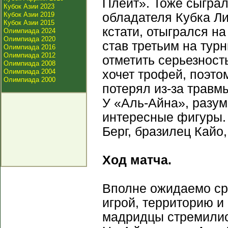
Плейт». Тоже сыграл
Кубок Азии 2023
Кубок Азии 2019
обладателя Кубка Ли
Кубок Азии 2015
кстати, отыгрался на
Олимпиада 2024
Олимпиада 2020
став третьим на тур
Олимпиада 2016
Олимпиада 2012
отметить серьезност
Олимпиада 2008
Олимпиада 2004
хочет трофей, поэто
Олимпиада 2000
потерял из-за травм
У «Аль-Айна», разум
интересные фигуры.
Берг, бразилец Кайо
Ход матча.
Вполне ожидаемо ср
игрой, территорию и 
мадридцы стремились