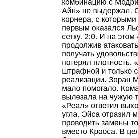
комбинацию с Модрич
Айн» не выдержал. С
корнера, с которыми
первым оказался Льо
сетку. 2:0. И на это
продолжив атаковат
получать удовольств
потерял плотность. 
штрафной и только с
реализации. Зоран М
мало помогало. Кома
вылезала на чужую т
«Реал» ответил выхо
угла. Эйса отразил 
проводить замены т
вместо Крооса. В це