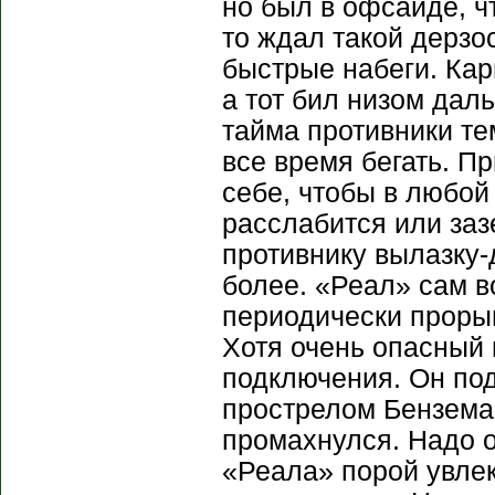
но был в офсайде, ч
то ждал такой дерзо
быстрые набеги. Кар
а тот бил низом даль
тайма противники те
все время бегать. П
себе, чтобы в любой
расслабится или заз
противнику вылазку-
более. «Реал» сам в
периодически проры
Хотя очень опасный
подключения. Он под
прострелом Бензема,
промахнулся. Надо о
«Реала» порой увлек