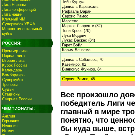
Тибо Куртуа
Лига Европы
Даниэль Карвахаль
Лига конференций
Рафаэль Варан
Лига наций
Серхио Рамос
Клубный ЧМ
Марсело
Суперкубок УЕФА
Маркос Льоренте (82)
Межконтинентальный
Тони Кроос (70)
кубок
Лука Модрич
Лукас Васкес (84)
РОССИЯ:
Гарет Бэйл
Карим Бензема
Премьер-лига
Первая лига
Даниэль Себальос, 70
Вторая лига
Каземиро, 82
Кубок России
Винисиус Жуниор, 84
Календарь
Бомбардиры
Серхио Рамос, 45
Суперкубок
Тренеры
Судьи
Все произошло дов
Стадионы
Сборная России
победитель Лиги ч
ЧЕМПИОНАТЫ:
главный в мире тро
Англия
понятно, что ценн
Германия
Испания
бы куда выше, встр
Италия