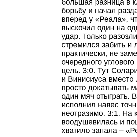
большая разница в к
борьбу и начал разд
вперед у «Реала», ч
выскочил один на од
удар. Только разозл
стремился забить и 
практически, не заме
очередного углового
цель. 3:0. Тут Сола
и Винисиуса вместо 
просто докатывать м
один мяч отыграть. 
исполнил навес точн
неотразимо. 3:1. На
воодушевилась и по
хватило запала – «Р