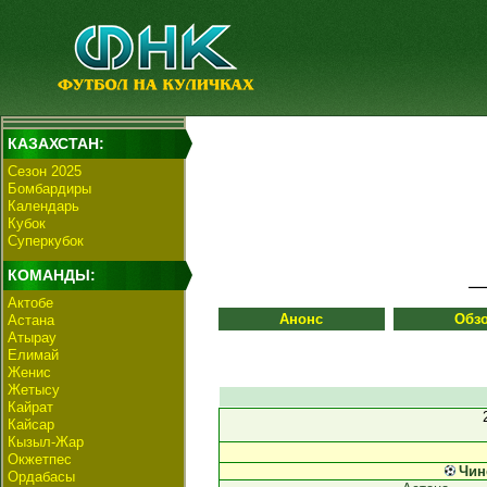
КАЗАХСТАН:
Сезон 2025
Бомбардиры
Календарь
Кубок
Суперкубок
КОМАНДЫ:
Актобе
Анонс
Обз
Астана
Атырау
Елимай
Женис
Жетысу
Кайрат
Кайсар
Кызыл-Жар
Окжетпес
Чин
Ордабасы