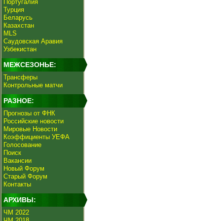
Португалия
Турция
Беларусь
Казахстан
MLS
Саудовская Аравия
Узбекистан
МЕЖСЕЗОНЬЕ:
Трансферы
Контрольные матчи
РАЗНОЕ:
Прогнозы от ФНК
Российские новости
Мировые Новости
Коэффициенты УЕФА
Голосование
Поиск
Вакансии
Новый Форум
Старый Форум
Контакты
АРХИВЫ:
ЧМ 2022
ЧМ 2018