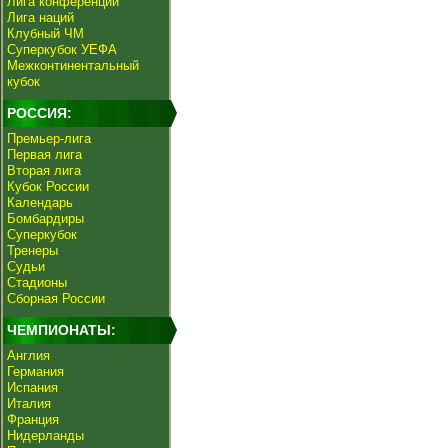
Лига конференций
Лига наций
Клубный ЧМ
Суперкубок УЕФА
Межконтинентальный
кубок
РОССИЯ:
Премьер-лига
Первая лига
Вторая лига
Кубок России
Календарь
Бомбардиры
Суперкубок
Тренеры
Судьи
Стадионы
Сборная России
ЧЕМПИОНАТЫ:
Англия
Германия
Испания
Италия
Франция
Нидерланды