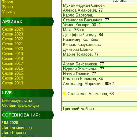
Астана
Тобол
Мухаммеджан Сейсен
Туран
Алекса Аманович
, 77
Улытау
Карло Бартолец
Станислав Басманов
, 77
АРХИВЫ:
Усман Камара
, 90+2
Сезон 2024
Макс Эбонг
Сезон 2023
Джеффри Чинеду
, 84
Сезон 2022
Бранимир Калайца
Сезон 2021
Кипрас Казуколовас
Сезон 2020
Дмитрий Шомко
Сезон 2019
Марин Томасов
, 77
Сезон 2018
Сезон 2017
Абзал Бейсебеков
, 77
Сезон 2016
Нурали Жаксылык
, 77
Сезон 2015
Назми Грипши
, 77
Сезон 2014
Рамазан Каримов
, 84
Сезон 2013
Александр Марочкин
, 90+2
LIVE:
Станислав Басманов
, 63
Live-результаты
Онлайн трансляции
Григорий Бабаян
СОРЕВНОВАНИЯ:
ЧМ 2026
Лига чемпионов
Лига Европы