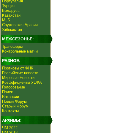
Португалия
Турция
Беларусь
Казахстан
MLS
Саудовская Аравия
Узбекистан
МЕЖСЕЗОНЬЕ:
Трансферы
Контрольные матчи
РАЗНОЕ:
Прогнозы от ФНК
Российские новости
Мировые Новости
Коэффициенты УЕФА
Голосование
Поиск
Вакансии
Новый Форум
Старый Форум
Контакты
АРХИВЫ:
ЧМ 2022
ЧМ 2018