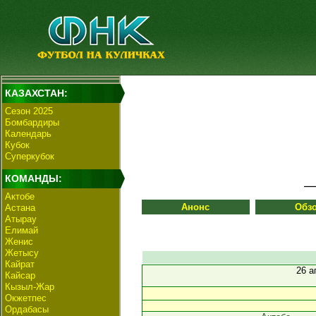
КАЗАХСТАН:
Сезон 2025
Бомбардиры
Календарь
Кубок
Суперкубок
КОМАНДЫ:
Актобе
Анонс
Обз
Астана
Атырау
Елимай
Женис
Жетысу
Кайрат
26 
Кайсар
Кызыл-Жар
Окжетпес
Ордабасы