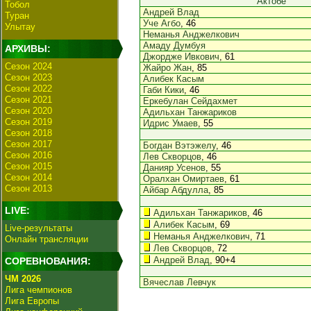
Актобе
Тобол
Андрей Влад
Туран
Уче Агбо
, 46
Улытау
Неманья Анджелкович
Амаду Думбуя
АРХИВЫ:
Джордже Ивкович
, 61
Сезон 2024
Жайро Жан
, 85
Сезон 2023
Алибек Касым
Сезон 2022
Габи Кики
, 46
Сезон 2021
Еркебулан Сейдахмет
Сезон 2020
Адильхан Танжариков
Сезон 2019
Идрис Умаев
, 55
Сезон 2018
Сезон 2017
Богдан Вэтэжелу
, 46
Сезон 2016
Лев Скворцов
, 46
Сезон 2015
Данияр Усенов
, 55
Сезон 2014
Оралхан Омиртаев
, 61
Сезон 2013
Айбар Абдулла
, 85
LIVE:
Адильхан Танжариков
, 46
Алибек Касым
, 69
Live-результаты
Неманья Анджелкович
, 71
Онлайн трансляции
Лев Скворцов
, 72
Андрей Влад
, 90+4
СОРЕВНОВАНИЯ:
ЧМ 2026
Вячеслав Левчук
Лига чемпионов
Лига Европы