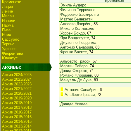
Кремонезе
Кремонезе
Эмиль Аудеро
Лацио
Филиппо Террачано
Лечче
Федерико Баскиротто
Милан
Маттео Бьянкетти
Наполи
Алессио Дзербин
, 83
Парма
Микеле Коллоколо
Пиза
Уоррен Бондо
, 67
Рома
Яри Вандепутте
, 74
Сассуоло
Джузеппе Пеццелла
Торино
Антонио Санабрия
, 83
Удинезе
Франко Васкес
, 74
Фиорентина
Ювентус
Альберто Грасси
, 67
Мартин Пайеро
, 74
АРХИВЫ:
Давид Окереке
, 74
Архив 2024/2025
Романо Флориани
, 83
Архив 2023/2024
Мануэль Де Лука
, 83
Архив 2022/2023
Архив 2021/2022
Антонио Санабрия
, 6
Архив 2020/2021
Альберто Грасси
, 72
Архив 2019/2020
Архив 2018/2019
Давиде Никола
Архив 2017/2018
Архив 2016/2017
Архив 2015/2016
Архив 2014/2015
Архив 2013/2014
Архив 2012/2013