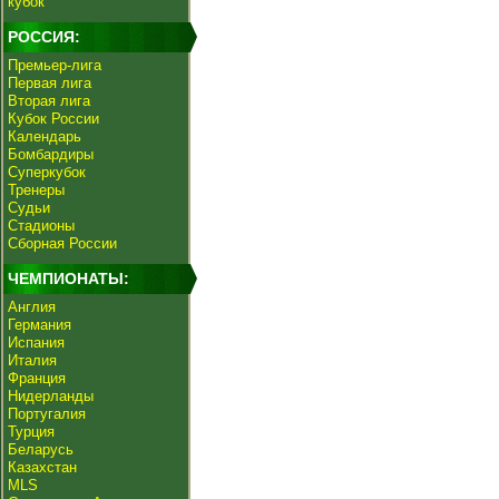
кубок
РОССИЯ:
Премьер-лига
Первая лига
Вторая лига
Кубок России
Календарь
Бомбардиры
Суперкубок
Тренеры
Судьи
Стадионы
Сборная России
ЧЕМПИОНАТЫ:
Англия
Германия
Испания
Италия
Франция
Нидерланды
Португалия
Турция
Беларусь
Казахстан
MLS