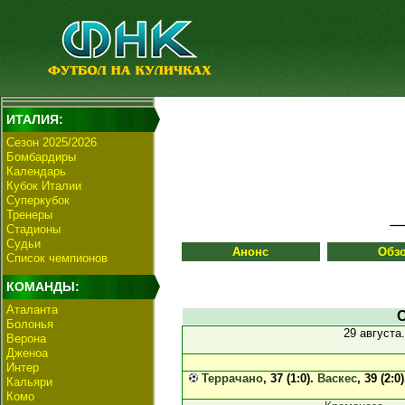
ИТАЛИЯ:
Сезон 2025/2026
Бомбардиры
Календарь
Кубок Италии
Суперкубок
Тренеры
Стадионы
Судьи
Анонс
Обз
Список чемпионов
КОМАНДЫ:
Аталанта
Болонья
29 августа
Верона
Дженоа
Интер
Террачано
, 37 (1:0).
Васкес
, 39 (2:0
Кальяри
Комо