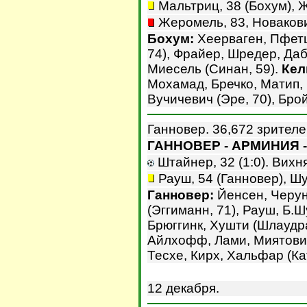
Мальтриц, 38 (Бохум), Ж
Жеромель, 83, Новакович
Бохум:
Хеерваген, Пфетц
74), Фрайер, Шредер, Даб
Миесель (Синан, 59).
Кел
Мохамад, Бречко, Матип, 
Вучичевич (Эре, 70), Брой
Ганновер. 36,672 зрителе
ГАННОВЕР - АРМИНИЯ - 
Штайнер, 32 (1:0). Вихняр
Рауш, 54 (Ганновер), Шу
Ганновер:
Йенсен, Черун
(Эггиманн, 71), Рауш, Б.Ш
Брюггинк, Хушти (Шлаудр
Айлхофф, Лами, Миятович
Тесхе, Кирх, Хальфар (Кат
12 декабря.