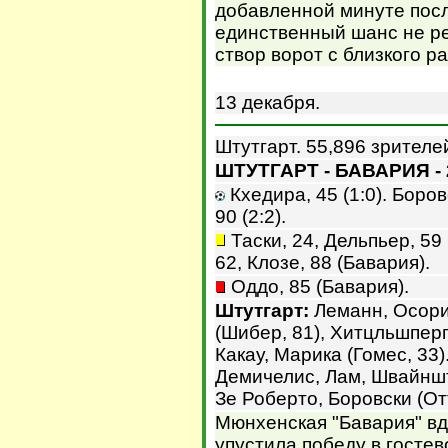
добавленной минуте посл
единственный шанс не р
створ ворот с близкого р
13 декабря.
Штутгарт. 55,896 зрителе
ШТУТГАРТ - БАВАРИЯ - 
Кхедира, 45 (1:0). Боровс
90 (2:2).
Таски, 24, Дельпьер, 59
62, Клозе, 88 (Бавария).
Оддо, 85 (Бавария).
Штутгарт:
Леманн, Осорио
(Шибер, 81), Хитцльшперг
Какау, Марика (Гомес, 33)
Демичелис, Лам, Швайншт
Зе Роберто, Боровски (Отт
Мюнхенская "Бавария" в
упустила победу в гостев