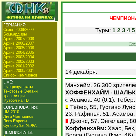
ЧЕМПИОНАТ
ГЕРМАНИЯ:
Туры:
1
2
3
4
5
Сезон 2008/2009
Бомбардиры
Архив 2007/2008
Архив 2006/2007
Гер
Архив 2005/2006
Архив 2004/2005
Архив 2003/2004
Архив 2002/2003
Архив 2001/2002
Архив 2000/2001
14 декабря.
Список чемпионов
LIVE:
Манхейм. 26,300 зрителе
Live-результаты
Текстовые Онлайн
ХОФФЕНХАЙМ - ШАЛЬКЕ 
трансляции
Асамоа, 40 (0:1). Тебер, 
Футбол на ТВ
Тебер, 55, Густаво Луис
СОРЕВНОВАНИЯ:
ЧМ 2010
23, Рафинья, 51, Асамоа, 
Лига Чемпионов
Джонс, 57, Энгелаар, 80
Лига Европы
Суперкубок УЕФА
Хоффенхайм:
Хаас, Бек,
ЧЕМПИОНАТЫ:
Ворса (Густаво Луис, 46),