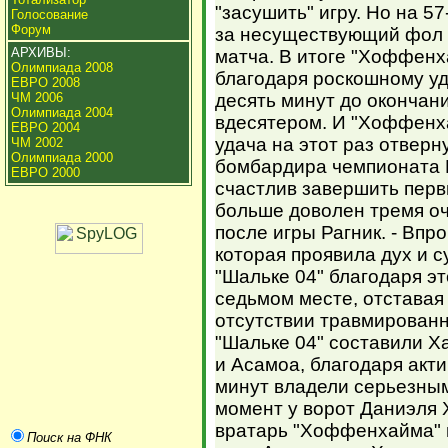
"засушить" игру. Но на 5
Голосование
Форум
за несуществующий фол 
АРХИВЫ:
матча. В итоге "Хоффенх
Олимпиада 2008
благодаря роскошному уд
ЕВРО 2008
ЧМ 2006
десять минут до окончани
Олимпиада 2004
вдесятером. И "Хоффенха
ЕВРО 2004
удача на этот раз отверн
ЧМ 2002
Олимпиада 2000
бомбардира чемпионата В
ЕВРО 2000
счастлив завершить перв
больше доволен тремя оч
после игры Рагник. - Впр
которая проявила дух и с
"Шальке 04" благодаря э
седьмом месте, отставая 
отсутствии травмированн
"Шальке 04" составили 
и Асамоа, благодаря акти
минут владели серьезны
момент у ворот Даниэля Х
вратарь "Хоффенхайма" 
Поиск на ФНК