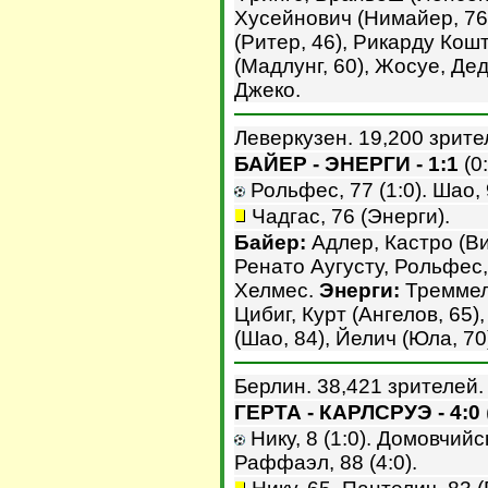
Хусейнович (Нимайер, 76
(Ритер, 46), Рикарду Кош
(Мадлунг, 60), Жосуе, Де
Джеко.
Леверкузен. 19,200 зрите
БАЙЕР - ЭНЕРГИ - 1:1
(0:
Рольфес, 77 (1:0). Шао, 9
Чадгас, 76 (Энерги).
Байер:
Адлер, Кастро (Ви
Ренато Аугусту, Рольфес,
Хелмес.
Энерги:
Треммель
Цибиг, Курт (Ангелов, 65)
(Шао, 84), Йелич (Юла, 70
Берлин. 38,421 зрителей.
ГЕРТА - КАРЛСРУЭ - 4:0
Нику, 8 (1:0). Домовчийск
Раффаэл, 88 (4:0).