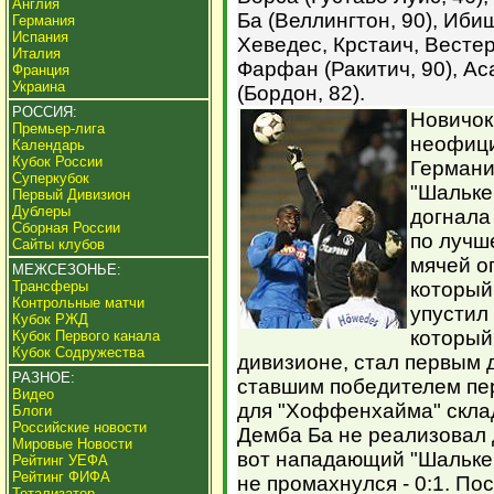
Англия
Ба (Веллингтон, 90), Иби
Германия
Испания
Хеведес, Крстаич, Вестер
Италия
Фарфан (Ракитич, 90), А
Франция
Украина
(Бордон, 82).
РОССИЯ:
Новичок
Премьер-лига
неофици
Календарь
Кубок России
Германи
Суперкубок
"Шальке
Первый Дивизион
Дублеры
догнала
Сборная России
по лучш
Сайты клубов
мячей о
МЕЖСЕЗОНЬЕ:
Трансферы
который
Контрольные матчи
упустил
Кубок РЖД
который
Кубок Первого канала
Кубок Содружества
дивизионе, стал первым 
РАЗНОЕ:
ставшим победителем пер
Видео
для "Хоффенхайма" скла
Блоги
Российские новости
Демба Ба не реализовал 
Мировые Новости
вот нападающий "Шальке
Рейтинг УЕФА
Рейтинг ФИФА
не промахнулся - 0:1. По
Тотализатор