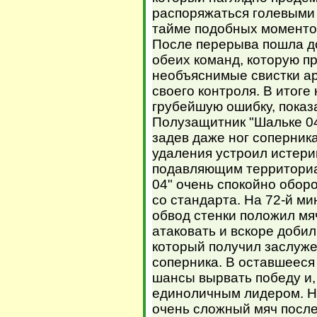
распоряжаться голевыми 
тайме подобных моментов
После перерыва пошла до
обеих команд, которую п
необъяснимые свистки ар
своего контроля. В итоге
грубейшую ошибку, показ
Полузащитник "Шальке 04
задев даже ног соперника
удаления устроил истери
подавляющим территориа
04" очень спокойно обор
со стандарта. На 72-й м
обвод стенки положил мя
атаковать и вскоре доби
который получил заслуже
соперника. В оставшеес
шансы вырвать победу и,
единоличным лидером. Н
очень сложный мяч после