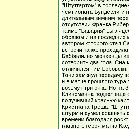
"Штутгартом" в последне
чемпионата Бундеслиги 
длительным зимним пере
отсутствии Франка Рибер
тайме "Бавария" выгляде
образом и на последних 
автором которого стал С
встречи также проходил
Баббеля, но мюнхенцы из
сотворить два гола. Сна
отличился Тим Боровски.
Тони замкнул передачу вс
и в матче прошлого тур
возьмут три очка. Но на
Клинсманна подвел еще 
получивший красную карт
Кристиана Треша. "Штутг
штурм и сумел сравнять 
времени благодаря роск
главного героя матча Кхе