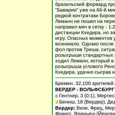
бразильский форвард про
"Бавария" уже на 66-й ми
редкой контратаки Боровс
Леманн не пошел на пере
направил мяч в сетку - 1:
дистанции Кхедира, но з
игру. Опасных моментов 
возникало. Однако после
фол против Треша, ситуа
розыгрыши стандартных 
ходил Леманн, который в 
розыгрыша углового Ренс
Кхедира, удачно сыграв н
Бремен. 32,100 зрителей.
ВЕРДЕР - ВОЛЬФСБУРГ -
Гентнер, 3 (0:1). Мертеса
Бениш, 18 (Вердер), Дед
Вердер:
Визе, Фриц, Мер
Фрингс, Враньеш (Йенсен,