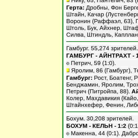
Нику, 65, Пантелич, 83 (
Герта:
Дробны, Фон Берген
Штайн, Качар (Лустенберг
Воронин (Раффаэл, 63), 
Штоль, Бук, Айхнер, Штаф
Силва, Штиндль, Капллани
Гамбург. 55,274 зрителей.
ГАМБУРГ - АЙНТРАХТ - 1
Петрич, 59 (1:0).
Яролим, 86 (Гамбург), То
Гамбург:
Рост, Боатенг, 
Бенджамин, Яролим, Трохо
Петрич (Питройпа, 88).
А
Колер, Махдавикия (Кайо, 
Штайнхефер, Фенин, Либ
Бохум. 30,208 зрителей.
БОХУМ - КЕЛЬН - 1:2
(0:1
Макенна, 44 (0:1). Дабров