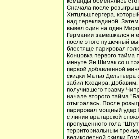
команды обменялись сто
Сначала после розыгрыша
Хитцльшпергера, который
над перекладиной. Затем
вывел один на один Миро
Германии замешкался и е
после этого пушечный вы
блестяще парировал голк
Концовка первого тайма п
минуте Ян Шимак со штра
первой добавленной мину
скидки Матьо Дельпьера 
забил Кхедира. Добавим,
получившего травму Чип
начале второго тайма "Б
отыгралась. После розы
парировал мощный удар 
с линии вратарской споко
пропущенного гола "Штут
территориальным преиму
великолепной скидки Гоме