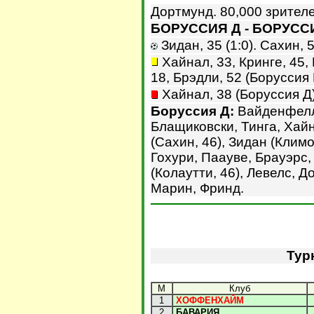
Дортмунд. 80,000 зрителе
БОРУССИЯ Д - БОРУССИЯ
Зидан, 35 (1:0). Сахин, 56
Хайнал, 33, Кринге, 45,
18, Брэдли, 52 (Боруссия 
Хайнал, 38 (Боруссия Д)
Боруссия Д:
Вайденфелле
Блащиковски, Тинга, Хайн
(Сахин, 46), Зидан (Климо
Гохури, Паауве, Брауэрс,
(Колаутти, 46), Левелс, Д
Марин, Фринд.
Тур
М
Клуб
1
ХОФФЕНХАЙМ
2
БАВАРИЯ