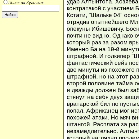
удар Алтынтопа. Хозяева
Поиск на Куличках
контратакой с участием Б
Кстати, "Шальке 04" осно
отрядив опытнейшего Мл
опекуны Ибишевичу. Босн
почти не видно. Однако 
который раз за разом вр
Именно Ба на 19-й минут
штрафной. И голкипер "
фантастический сейв пос
две минуты из похожего 
штрафной, но на этот раз
второй половине тайма о
и дважды должен был заб
стянул на себя двух защи
вратарской бил по пусты
попал. Африканец мог ис
похожей атаки. Но мяч в
штангой. Расплата за ра
незамедлительно. Алтынт
который наглядно продем