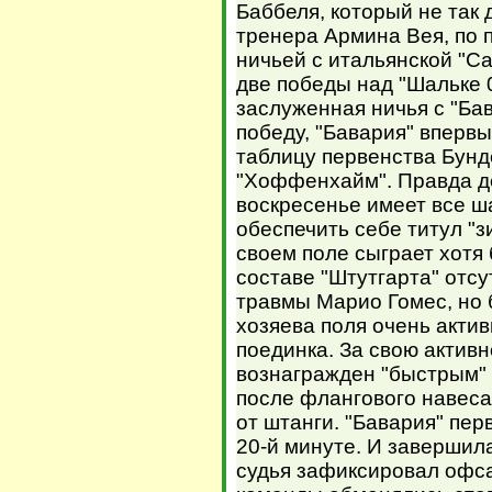
Баббеля, который не так 
тренера Армина Вея, по 
ничьей с итальянской "С
две победы над "Шальке 0
заслуженная ничья с "Ба
победу, "Бавария" вперв
таблицу первенства Бунд
"Хоффенхайм". Правда де
воскресенье имеет все ш
обеспечить себе титул "з
своем поле сыграет хотя 
составе "Штутгарта" отс
травмы Марио Гомес, но 
хозяева поля очень акти
поединка. За свою активн
вознагражден "быстрым" 
после флангового навеса
от штанги. "Бавария" пе
20-й минуте. И завершила
судья зафиксировал офс