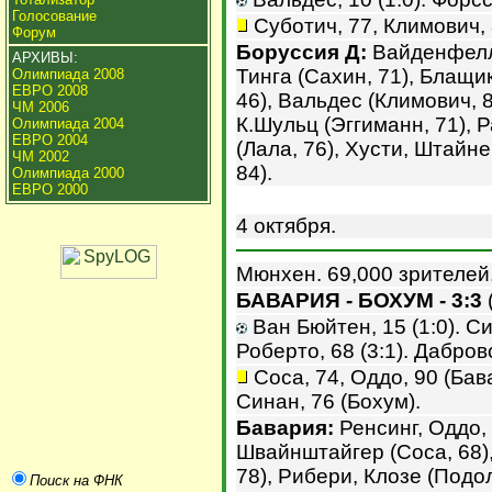
Голосование
Суботич, 77, Климович, 
Форум
Боруссия Д:
Вайденфелле
АРХИВЫ:
Тинга (Сахин, 71), Блащи
Олимпиада 2008
ЕВРО 2008
46), Вальдес (Климович, 
ЧМ 2006
К.Шульц (Эггиманн, 71), 
Олимпиада 2004
ЕВРО 2004
(Лала, 76), Хусти, Штайн
ЧМ 2002
84).
Олимпиада 2000
ЕВРО 2000
4 октября.
Мюнхен. 69,000 зрителей
БАВАРИЯ - БОХУМ - 3:3
(
Ван Бюйтен, 15 (1:0). Син
Роберто, 68 (3:1). Дабровск
Соса, 74, Оддо, 90 (Бав
Синан, 76 (Бохум).
Бавария:
Ренсинг, Оддо,
Швайнштайгер (Соса, 68),
78), Рибери, Клозе (Подол
Поиск на ФНК