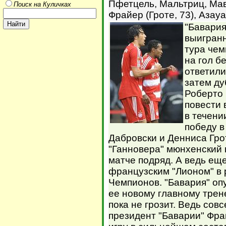
Пфетцель, Мальтриц, Мав
Поиск на Куличках
Фрайер (Гроте, 73), Азау
"Бавария
выигранн
тура чем
на гол б
ответили
затем ду
Роберто 
повести 
в течени
победу в
Дабровски и Денниса Гро
"Ганновера" мюнхенский 
матче подряд. А ведь еще
французским "Лионом" в 
Чемпионов. "Бавария" оп
ее новому главному трен
пока не грозит. Ведь со
президент "Баварии" Фра