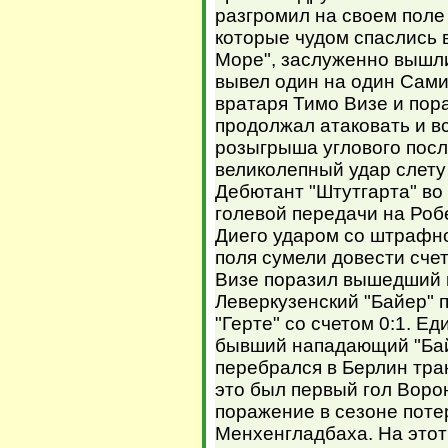
разгромил на своем поле
которые чудом спаслись 
Море", заслуженно вышли
вывел один на один Сами
вратаря Тимо Визе и пора
продолжал атаковать и в
розыгрыша углового пос
великолепный удар слету
Дебютант "Штутгарта" во
голевой передачи на Роб
Диего ударом со штрафно
поля сумели довести счет
Визе поразил вышедший 
Леверкузенский "Байер" 
"Герте" со счетом 0:1. Е
бывший нападающий "Бай
перебрался в Берлин тра
это был первый гол Воро
поражение в сезоне поте
Менхенгладбаха. На этот 