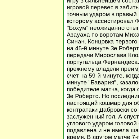
игру в сильнейшем соста
игровой перевес в забит
точным ударом в правый 
которому ассистировал Ф
"Бохум" неожиданно оты
Азауаха по воротам Мих
Синан. Концовка первого
на 45-й минуте Зе Робер
передачи Мирослава Клоз
португальца Фернандеса
прежнему владели преиму
счет на 59-й минуте, когд
минуте "Бавария", казало
победителе матча, когда
Зе Роберто. Но последни
настоящий кошмар для об
контратаки Дабровски со 
заслуженный гол. А спус
углового ударом головой 
подавлена и не имела ша
время. В другом матче 7-