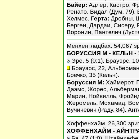
Байер:
Адлер, Кастро, Ф
Ренато, Видал (Дум, 79), 
Хелмес.
Герта:
Дробны, Ш
Берген, Дардаи, Сисеру, 
Воронин, Пантелич (Лусте
Менхенгладбах. 54,067 з
БОРУССИЯ М - КЕЛЬН - 
Эре, 5 (0:1). Брауэрс, 10 
Брауэрс, 22, Альберман,
Бречко, 35 (Кельн).
Боруссия М:
Хаймерот, Г
Даэмс, Жорес, Альберман
Марин, Нойвилль, Фройн
Жеромель, Мохамад, Воме
Вучичевич (Раду, 84), Ант
Хоффенхайм. 26,300 зри
ХОФФЕНХАЙМ - АЙНТРАХ
Ба, 47 (1:0). Штайнхефер,