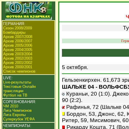
Ч
ГЕРМАНИЯ:
Т
Сезон 2008/2009
Бомбардиры
Архив 2007/2008
Герм
Архив 2006/2007
Архив 2005/2006
Архив 2004/2005
Архив 2003/2004
Архив 2002/2003
Архив 2001/2002
5 октября.
Архив 2000/2001
Список чемпионов
LIVE:
Гельзенкирхен. 61,673 зр
Live-результаты
ШАЛЬКЕ 04 - ВОЛЬФСБУР
Текстовые Онлайн
трансляции
Кураньи, 20 (1:0). Джеко,
Футбол на ТВ
90 (2:2).
СОРЕВНОВАНИЯ:
ЧМ 2010
Рафинья, 72 (Шальке 04
Лига Чемпионов
Бордон, 53, Джонс, 62, К
Лига Европы
Суперкубок УЕФА
Ритер, 59, Мисимович, 60
ЧЕМПИОНАТЫ:
Рикарду Кошта, 71 (Вол