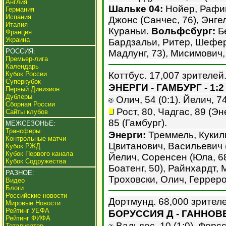
Англия
Шальке 04:
Нойер, Рафин
Германия
Испания
Джонс (Санчес, 76), Энг
Италия
Кураньи.
Вольфсбург:
Бе
Франция
Украина
Бардзальи, Ритер, Шефер
РОССИЯ:
Мадлунг, 73), Мисимович,
Премьер-лига
Календарь
Кубок России
Коттбус. 17,007 зрителей
Суперкубок
ЭНЕРГИ - ГАМБУРГ - 1:2
Первый Дивизион
Дублеры
Олич, 54 (0:1). Йелич, 74 
Сборная России
Рост, 80, Чадгас, 89 (Эн
Сайты клубов
85 (Гамбург).
МЕЖСЕЗОНЬЕ:
Трансферы
Энерги:
Треммель, Кукилк
Контрольные матчи
Цвитанович, Васильевич (
Кубок РЖД
Кубок Первого канала
Йелич, Соренсен (Юла, 6
Кубок Содружества
Боатенг, 50), Райнхардт,
РАЗНОЕ:
Троховски, Олич, Герреро
Видео
Блоги
Российские новости
Дортмунд. 68,000 зрителе
Мировые Новости
Рейтинг УЕФА
БОРУССИЯ Д - ГАННОВЕР
Рейтинг ФИФА
Вальдес, 10 (1:0). Форссе
Тотализатор