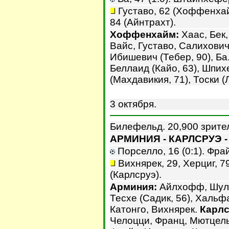
Густаво, 62 (Хоффенхайм
84 (Айнтрахт).
Хоффенхайм:
Хаас, Бек,
Вайс, Густаво, Салихович 
Ибишевич (Тебер, 90), Ба
Беллаид (Кайо, 63), Шпи
(Махдавикия, 71), Тоски (
3 октября.
Билефельд. 20,900 зрите
АРМИНИЯ - КАРЛСРУЭ - 
Порселло, 16 (0:1). Фрайс
Вихнярек, 29, Херциг, 7
(Карлсруэ).
Арминия:
Айлхофф, Шулер
Тесхе (Садик, 56), Хальфа
Катонго, Вихнярек.
Карлс
Челоцци, Франц, Мютцель,