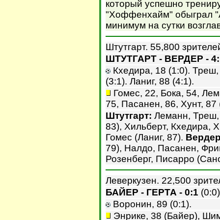
который успешно трениру
"Хоффенхайм" обыграл "А
минимум на сутки возгла
Штутгарт. 55,800 зрителе
ШТУТГАРТ - ВЕРДЕР - 4:
Кхедира, 18 (1:0). Треш, 
(3:1). Ланиг, 88 (4:1).
Гомес, 22, Бока, 54, Лем
75, Пасанен, 86, Хунт, 87
Штутгарт:
Леманн, Треш, 
83), Хильберт, Кхедира, Х
Гомес (Ланиг, 87).
Вердер
79), Налдо, Пасанен, Фрин
Розенберг, Писарро (Сано
Леверкузен. 22,500 зрите
БАЙЕР - ГЕРТА - 0:1
(0:0)
Воронин, 89 (0:1).
Энрике, 38 (Байер), Шиму