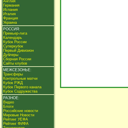
Англия
Германия
Испания
Италия
Франция
Украина
РОССИЯ:
Премьер-лига
Календарь
Кубок России
Суперкубок
Первый Дивизион
Дублеры
Сборная России
Сайты клубов
МЕЖСЕЗОНЬЕ:
Трансферы
Контрольные матчи
Кубок РЖД
Кубок Первого канала
Кубок Содружества
РАЗНОЕ:
Видео
Блоги
Российские новости
Мировые Новости
Рейтинг УЕФА
Рейтинг ФИФА
Тотализатор