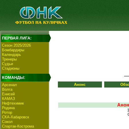
ПЕРВАЯ ЛИГА:
Сезон 2025/2026
Бомбардиры
Календарь
Тренеры
Судьи
Стадионы
КОМАНДЫ:
Анонс
Обз
Арсенал
Волга
Енисей
КАМАЗ
Нефтехимик
Анон
Родина
Ротор
СКА-Хабаровск
Сокол
Спартак-Кострома