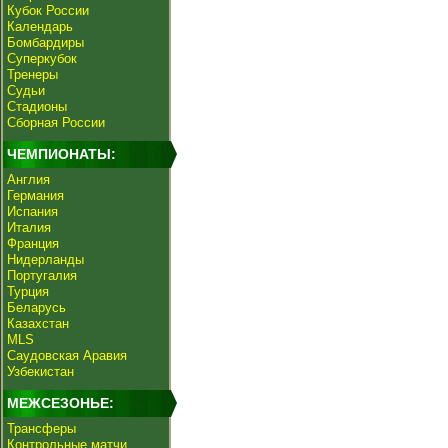
Кубок России
Календарь
Бомбардиры
Суперкубок
Тренеры
Судьи
Стадионы
Сборная России
ЧЕМПИОНАТЫ:
Англия
Германия
Испания
Италия
Франция
Нидерланды
Португалия
Турция
Беларусь
Казахстан
MLS
Саудовская Аравия
Узбекистан
МЕЖСЕЗОНЬЕ:
Трансферы
Контрольные матчи