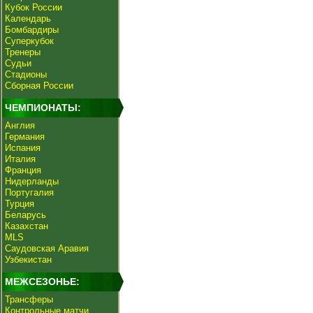
Кубок России
Календарь
Бомбардиры
Суперкубок
Тренеры
Судьи
Стадионы
Сборная России
ЧЕМПИОНАТЫ:
Англия
Германия
Испания
Италия
Франция
Нидерланды
Португалия
Турция
Беларусь
Казахстан
MLS
Саудовская Аравия
Узбекистан
МЕЖСЕЗОНЬЕ:
Трансферы
Контрольные матчи