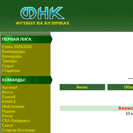
ПЕРВАЯ ЛИГА:
Сезон 2025/2026
Бомбардиры
Календарь
Тренеры
Судьи
Стадионы
КОМАНДЫ:
Анонс
Обз
Арсенал
Волга
Енисей
КАМАЗ
Нефтехимик
Анонс
Родина
10 
Ротор
СКА-Хабаровск
Сокол
Спартак-Кострома