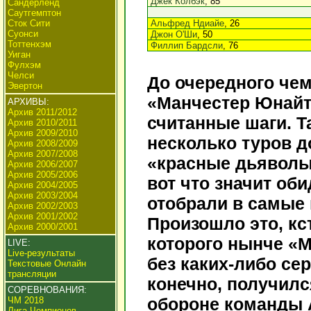
Джек Колбэк
, 85
Сандерленд
Саутгемптон
Сток Сити
Альфред Ндиайе
, 26
Суонси
Джон О'Ши
, 50
Тоттенхэм
Филлип Бардсли
, 76
Уиган
Фулхэм
Челси
До очередного чем
Эвертон
«Манчестер Юнайт
АРХИВЫ:
Архив 2011/2012
считанные шаги. Т
Архив 2010/2011
Архив 2009/2010
несколько туров д
Архив 2008/2009
Архив 2007/2008
«красные дьяволы»
Архив 2006/2007
Архив 2005/2006
вот что значит об
Архив 2004/2005
Архив 2003/2004
отобрали в самые 
Архив 2002/2003
Архив 2001/2002
Произошло это, кст
Архив 2000/2001
которого нынче «М
LIVE:
Live-результаты
без каких-либо се
Текстовые Онлайн
трансляции
конечно, получил
СОРЕВНОВАНИЯ:
обороне команды 
ЧМ 2018
Лига Чемпионов