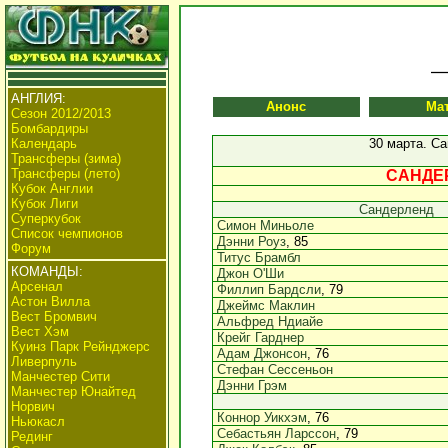
АНГЛИЯ:
Анонс
Ма
Сезон 2012/2013
Бомбардиры
Календарь
30 марта. С
Трансферы (зима)
Трансферы (лето)
САНДЕР
Кубок Англии
Кубок Лиги
Сандерленд
Суперкубок
Симон Миньоле
Список чемпионов
Дэнни Роуз
, 85
Форум
Титус Брамбл
КОМАНДЫ:
Джон О'Ши
Арсенал
Филлип Бардсли
, 79
Астон Вилла
Джеймс Маклин
Вест Бромвич
Альфред Ндиайе
Вест Хэм
Крейг Гарднер
Куинз Парк Рейнджерс
Адам Джонсон
, 76
Ливерпуль
Стефан Сессеньон
Манчестер Сити
Дэнни Грэм
Манчестер Юнайтед
Норвич
Коннор Уикхэм
, 76
Ньюкасл
Себастьян Ларссон
, 79
Рединг