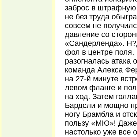
заброс в штрафную 
не без труда обыгра
совсем не получилс
давление со сторон
«Сандерленда». Н?Д
фол в центре поля, 
разогналась атака 
команда Алекса Фер
на 27-й минуте встр
левом фланге и по
на ход. Затем голл
Бардсли и мощно пр
ногу Брамбла и отск
пользу «МЮ»! Даже 
настолько уже все 