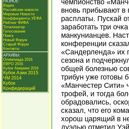
чемпионство «Манч
РАЗНОЕ:
Видео
вновь прибывают в 
Российские новости
Мировые Новости
расплаты. Пускай о
Коэффициенты УЕФА
Рейтинг ФИФА
заработать три очк
Тотализатор
Голосование
манкунианцев. Наст
Поиск
Новый Форум
конференции сказа
Старый Форум
Контакты
«Сандерленда» их 
АРХИВЫ:
сезона и подчеркну
Олимпиада 2016
ЕВРО 2016
общей болезнью со
Кубок Америки 2016
Кубок Азии 2015
трибун уже готовы 
ЧМ 2014
Кубок
«Манчестер Сити» ч
Конфедераций
трофей, и тогда бо
обрадовались, оско
сказал, что его ко
хорош царящий в не
дуэлью отметил Уэйн