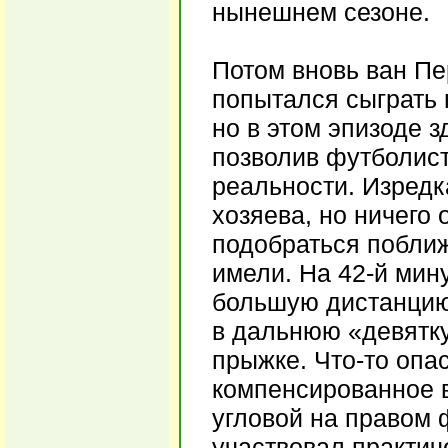
нынешнем сезоне.
Потом вновь ван Пе
попытался сыграть 
но в этом эпизоде 
позволив футболис
реальности. Изредк
хозяева, но ничего
подобраться поближ
имели. На 42-й мину
большую дистанцию
в дальнюю «девятку
прыжке. Что-то опа
компенсированное в
угловой на правом 
участвовал практич