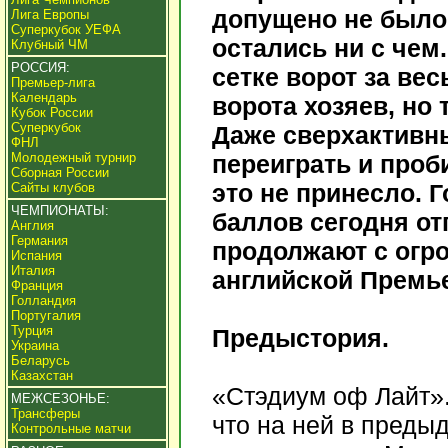
допущено не было,
Лига Европы
Суперкубок УЕФА
остались ни с чем
Клубный ЧМ
РОССИЯ:
сетке ворот за вес
Премьер-лига
Календарь
ворота хозяев, но 
Кубок России
Суперкубок
Даже сверхактивны
ФНЛ
Молодежный турнир
переиграть и проб
Сборная России
это не принесло. Г
Сайты клубов
ЧЕМПИОНАТЫ:
баллов сегодня о
Англия
Германия
продолжают с огр
Испания
Италия
английской Премье
Франция
Голландия
Португалия
Турция
Предыстория.
Украина
Беларусь
Казахстан
«Стэдиум оф Лайт».
МЕЖСЕЗОНЬЕ:
Трансферы
что на ней в преды
Контрольные матчи