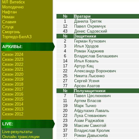
МЛ Витебск
Молодечно
Нафтан
№
Вратари
Неман
1
Данила Третяк
Славия
12
Павел Охремчук
Слуцк
43
Денис Садовский
Сморгонь
№
Защитники
Торпедо-БелАЗ
2
Герман Куткович
3
Илья Удодов
АРХИВЫ:
4
Роман Хаджиев
Сезон 2024
6
Владислав Белашевич
Сезон 2023
14
Илья Коваль
Сезон 2022
17
Артур Кац
Сезон 2021
22
Александр Воронович
Сезон 2020
25
Никита Лысенко
Сезон 2019
27
Сергей Усеня
Сезон 2018
77
Арсен Азатов
Сезон 2017
№
Полузащитники
Сезон 2016
7
Павел Цеслюкевич
Сезон 2015
11
Артем Власов
Сезон 2014
19
Марк Тычко
Сезон 2013
20
Абдулазиз Лаваль
Сезон 2012
22
Лука Стеванович
23
Азам Раджабов
LIVE:
29
Максим Самотой
37
Владислав Кролик
Live-результаты
37
Роман Давыскиба
Онлайн трансляции