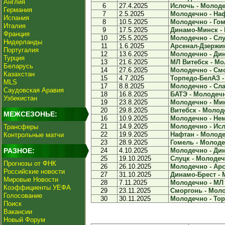
Англия
6
27.4.2025
Ислочь - Молоде
Германия
7
2.5.2025
Молодечно - Наф
Испания
8
10.5.2025
Молодечно - Гоме
Италия
9
17.5.2025
Динамо-Минск - 
Франция
10
25.5.2025
Молодечно - Слуц
Нидерланды
11
1.6.2025
Арсенал-Дзержин
Португалия
12
13.6.2025
Молодечно - Дин
Турция
13
21.6.2025
МЛ Витебск - Мо
Беларусь
14
27.6.2025
Молодечно - Смо
Казахстан
15
4.7.2025
Торпедо-БелАЗ -
MLS
17
8.8.2025
Молодечно - Сла
Саудовская Аравия
18
16.8.2025
БАТЭ - Молодечн
Узбекистан
19
23.8.2025
Молодечно - Мин
20
29.8.2025
Витебск - Молоде
МЕЖСЕЗОНЬЕ:
16
10.9.2025
Молодечно - Нем
21
14.9.2025
Молодечно - Исл
Трансферы
22
19.9.2025
Нафтан - Молоде
Контрольные матчи
23
28.9.2025
Гомель - Молодеч
РАЗНОЕ:
24
4.10.2025
Молодечно - Дин
25
19.10.2025
Слуцк - Молодечн
Прогнозы от ФНК
26
26.10.2025
Молодечно - Арс
Российские новости
27
31.10.2025
Динамо-Брест - 
Мировые Новости
28
7.11.2025
Молодечно - МЛ 
Коэффициенты УЕФА
29
23.11.2025
Сморгонь - Моло
Голосование
30
30.11.2025
Молодечно - Тор
Поиск
Вакансии
Новый Форум