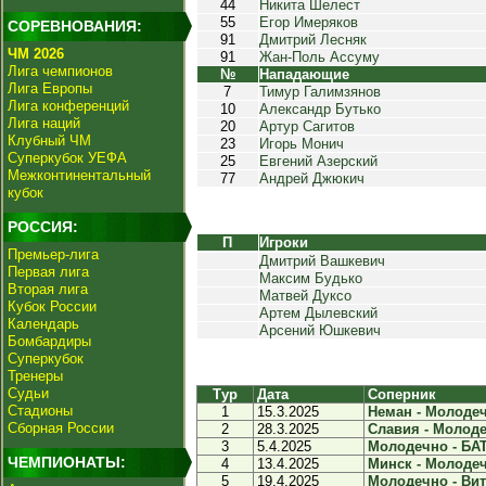
44
Никита Шелест
55
Егор Имеряков
СОРЕВНОВАНИЯ:
91
Дмитрий Лесняк
ЧМ 2026
91
Жан-Поль Ассуму
Лига чемпионов
№
Нападающие
Лига Европы
7
Тимур Галимзянов
Лига конференций
10
Александр Бутько
Лига наций
20
Артур Сагитов
Клубный ЧМ
23
Игорь Монич
Суперкубок УЕФА
25
Евгений Азерский
Межконтинентальный
77
Андрей Джюкич
кубок
РОССИЯ:
П
Игроки
Премьер-лига
Дмитрий Вашкевич
Первая лига
Максим Будько
Вторая лига
Матвей Дуксо
Кубок России
Артем Дылевский
Календарь
Арсений Юшкевич
Бомбардиры
Суперкубок
Тренеры
Судьи
Тур
Дата
Соперник
Стадионы
1
15.3.2025
Неман - Молодеч
Сборная России
2
28.3.2025
Славия - Молоде
3
5.4.2025
Молодечно - БАТ
ЧЕМПИОНАТЫ:
4
13.4.2025
Минск - Молодеч
5
19.4.2025
Молодечно - Вите