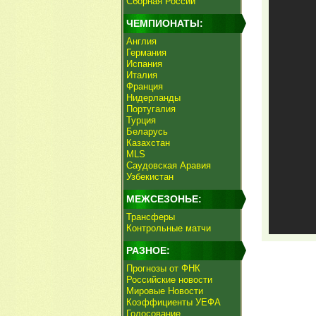
Сборная России
ЧЕМПИОНАТЫ:
Англия
Германия
Испания
Италия
Франция
Нидерланды
Португалия
Турция
Беларусь
Казахстан
MLS
Саудовская Аравия
Узбекистан
МЕЖСЕЗОНЬЕ:
Трансферы
Контрольные матчи
РАЗНОЕ:
Прогнозы от ФНК
Российские новости
Мировые Новости
Коэффициенты УЕФА
Голосование