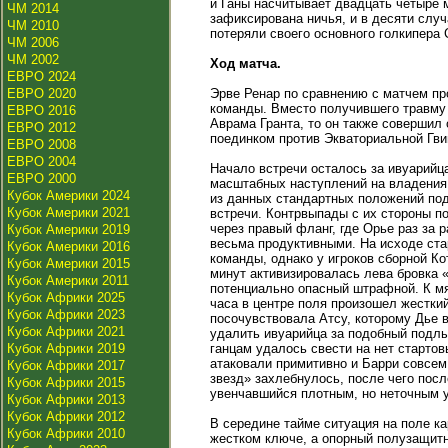
и Ганы насчитывает двадцать четыре 
ЧМ 2014
зафиксирована ничья, и в десяти слу
ЧМ 2010
потеряли своего основного голкипера С
ЧМ 2006
ЧМ 2002
Ход матча.
ЕВРО 2024
ЕВРО 2020
Эрве Ренар по сравнению с матчем пр
команды. Вместо получившего травму 
ЕВРО 2016
Аврама Гранта, то он также совершил
ЕВРО 2012
поединком против Экваториальной Гви
ЕВРО 2008
ЕВРО 2004
Начало встречи осталось за ивуарийц
ЕВРО 2000
масштабных наступлений на владения 
Кубок Америки 2024
из данных стандартных положений под
Кубок Америки 2021
встречи. Контрвыпады с их стороны п
через правый фланг, где Орье раз за
Кубок Америки 2019
весьма продуктивными. На исходе ста
Кубок Америки 2016
команды, однако у игроков сборной К
Кубок Америки 2015
минут активизировалась лева бровка «
Кубок Америки 2011
потенциально опасный штрафной. К мя
Кубок Африки 2025
часа в центре поля произошел жестки
Кубок Африки 2023
посочувствовала Атсу, которому Дье 
Кубок Африки 2021
удалить ивуарийца за подобный подлы
Кубок Африки 2019
ганцам удалось свести на нет старто
атаковали примитивно и Барри совсем
Кубок Африки 2017
звезд» захлебнулось, после чего пос
Кубок Африки 2015
увенчавшийся плотным, но неточным 
Кубок Африки 2013
Кубок Африки 2012
В середине тайме ситуация на поле 
Кубок Африки 2010
жестком ключе, а опорный полузащитн