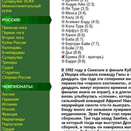
Суперкубок УЕФА
Андре Айю (2:3).
Межконтинентальный
Яя Туре (3:3).
кубок
Менса (3:4).
Калу (4:4).
РОССИЯ:
Агеманг-Баду (4:5).
Коло Туре (5:5).
Премьер-лига
Аффул (5:6).
Первая лига
Канон (6:6).
Вторая лига
Баба (6:7).
Кубок России
Бертран Байи (7:7).
Календарь
Бойе (7:8).
Бомбардиры
Дье (8:8).
Брима (8:8 - вратарь).
Суперкубок
Барри (9:8).
Тренеры
Судьи
В 1992 году в Сенегале в финале Ку
Стадионы
д`Ивуара обыграла команду Ганы в 
Сборная России
двадцать три года эти соперники в
первенства «черного континента», 
ЧЕМПИОНАТЫ:
двадцать минут игрового времени о
финалах иначе не играет), а в длит
Англия
вновь улыбнулась «слонам», которы
Германия
сильнейшей командой Африки! Нако
Испания
ивуарийцев смогло что-то выиграть
Италия
банду много лет называли лузерами
неудачников. Эрве Ренар стал пер
Франция
сборными. Три года назад Замбия, 
Нидерланды
за который тогда еще выступал Дро
Португалия
сборной, и теперь он наверняка жа
Турция