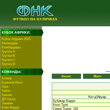
КУБОК АФРИКИ:
Кубок Африки 2015
Календарь
Бомбардиры
Группа А
Группа В
Группа C
Группа D
КОМАНДЫ:
Анонс
Матч
Алжир
Буркина-Фасо
Гана
Габон
Гвинея
Кот-д'Ивуар
ДР Конго
Бубакар Барри
Замбия
Коло Туре
Кабо-Верде
Сиака Тьене, 116