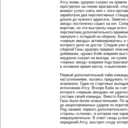
Атсу вновь здорово сыграл на право
прострелил на линию вратарской, отк
момент успел снять мяч с ноги против
заработали два перспективных станда
дошли до нужного адресата. Заметно
звезд» постепенно сошел на нет. Соп
воротам, но эти выстрелы чаще всего 
перспектива дополнительного времени
заиграли с оглядкой на оборону. Было
«черные звезды» активизировались и
которого цели не достиг. Следом уже
сборной Ганы здорово прервал опасне
добивании, однако Бойе вовремя выст
неудачно сыграл на выходе, не сумев
«черных звезд» вовремя подстраховали
в основное время матча, и выяснение
Первый дополнительный тайм команды
наступлениями, пытаясь придумать чт
атаковали. Один из стартовых выпадо
исполнении Атсу. Вскоре Баба за счет
которого «черным звездам» не удалос
составе своей команды. Вместо Квеси
Ганы были более осмысленными. По к
до акцентированных ударов по воротам
Под занавес первого дополнительного
стороны «слонов», в котором они зар
невразумительно. В ответ ганцы успе
передачей Атсу, выстрел сходу которо