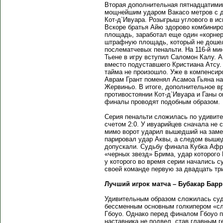
Вторая дополнительная пятнадцатимин
мощнейшим ударом Вакасо метров с д
Кот-д`Ивуара. Розыгрыш углового в 
Вскоре братья Айю здорово комбинир
площадь, заработал еще один «корне
штрафную площадь, который не дошел 
послематчевых пенальти. На 116-й ми
Тьене в игру вступил Саломон Калу. А
вместо подуставшего Кристиана Атсу. 
тайма не произошло. Уже в компенсир
Аврам Грант поменял Асамоа Гьяна н
Жервиньо. В итоге, дополнительное вр
противостоянии Кот-д`Ивуара и Ганы 
финалы проводят подобным образом.
Серия пенальти сложилась по удивите
счетом 2:0. У ивуарийцев сначала не 
мимо ворот ударил вышедший на заме
парировал удар Аквы, а следом выше
допускали. Судьбу финала Кубка Афр
«черных звезд» Брима, удар которого
у которого во время серии начались с
своей команде первую за двадцать тр
Лучший игрок матча – Бубакар Барр
Удивительным образом сложилась судь
бессменным основным голкипером «сл
Гбоуо. Однако перед финалом Гбоуо п
наставника не подвел, став главным г