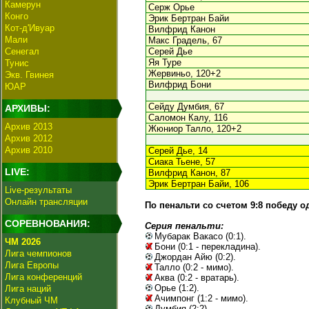
Камерун
Серж Орье
Конго
Эрик Бертран Байи
Кот-д'Ивуар
Вилфрид Канон
Мали
Макс Градель, 67
Сенегал
Серей Дье
Яя Туре
Тунис
Жервиньо, 120+2
Экв. Гвинея
Вилфрид Бони
ЮАР
Сейду Думбия, 67
АРХИВЫ:
Саломон Калу, 116
Архив 2013
Жюниор Талло, 120+2
Архив 2012
Архив 2010
Серей Дье, 14
Сиака Тьене, 57
LIVE:
Вилфрид Канон, 87
Эрик Бертран Байи, 106
Live-результаты
Онлайн трансляции
По пенальти со счетом 9:8 победу о
СОРЕВНОВАНИЯ:
Серия пенальти:
Мубарак Вакасо (0:1).
ЧМ 2026
Бони (0:1 - перекладина).
Лига чемпионов
Джордан Айю (0:2).
Лига Европы
Талло (0:2 - мимо).
Лига конференций
Аква (0:2 - вратарь).
Орье (1:2).
Лига наций
Ачимпонг (1:2 - мимо).
Клубный ЧМ
Думбия (2:2).