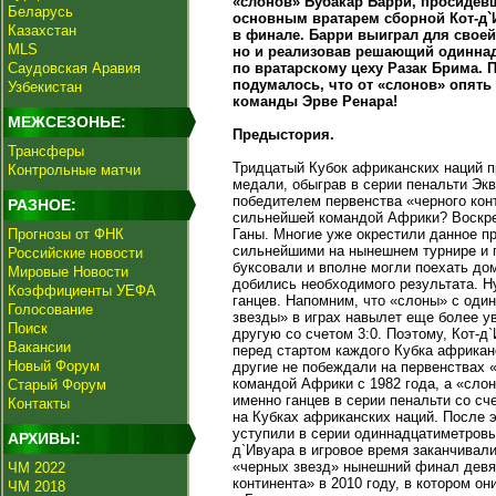
«слонов» Бубакар Барри, просидевш
Беларусь
основным вратарем сборной Кот-д`
Казахстан
в финале. Барри выиграл для своей
MLS
но и реализовав решающий одиннад
Саудовская Аравия
по вратарскому цеху Разак Брима. П
подумалось, что от «слонов» опять
Узбекистан
команды Эрве Ренара!
МЕЖСЕЗОНЬЕ:
Предыстория.
Трансферы
Тридцатый Кубок африканских наций п
Контрольные матчи
медали, обыграв в серии пенальти Экв
победителем первенства «черного конт
РАЗНОЕ:
сильнейшей командой Африки? Воскре
Прогнозы от ФНК
Ганы. Многие уже окрестили данное 
сильнейшими на нынешнем турнире и по
Российские новости
буксовали и вполне могли поехать до
Мировые Новости
добились необходимого результата. Н
Коэффициенты УЕФА
ганцев. Напомним, что «слоны» с оди
Голосование
звезды» в играх навылет еще более ув
Поиск
другую со счетом 3:0. Поэтому, Кот-
Вакансии
перед стартом каждого Кубка африканс
Новый Форум
другие не побеждали на первенствах 
командой Африки с 1982 года, а «слон
Старый Форум
именно ганцев в серии пенальти со сч
Контакты
на Кубках африканских наций. После э
уступили в серии одиннадцатиметровы
АРХИВЫ:
д`Ивуара в игровое время заканчивал
«черных звезд» нынешний финал девят
ЧМ 2022
континента» в 2010 году, в котором о
ЧМ 2018