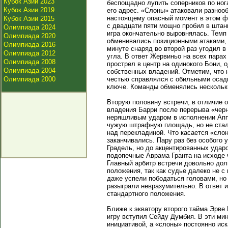
Кубок Азии 2023
беспощадно лупить соперников по но
Кубок Азии 2019
его адрес. «Слоны» атаковали разнооб
настоящему опасный момент в этом ф
Кубок Азии 2015
с двадцати пяти мощно пробил в штан
Олимпиада 2024
игра окончательно выровнялась. Темп
Олимпиада 2020
обменивались позиционными атаками, 
Олимпиада 2016
минуте снаряд во второй раз угодил в
Олимпиада 2012
угла. В ответ Жервиньо на всех пара
Олимпиада 2008
прострел в центр на одинокого Бони, о
Олимпиада 2004
собственных владений. Отметим, что н
Олимпиада 2000
честью справлялся с обильными осадк
ключе. Команды обменялись нескольк
Вторую половину встречи, в отличие о
владения Барри после перерыва «черн
неряшливым ударом в исполнении Аппи
чужую штрафную площадь, но не стал б
над перекладиной. Что касается «сло
заканчивались. Пару раз без особого 
Градель, но до акцентированных ударо
подопечные Аврама Гранта на исходе 
Главный арбитр встречи довольно дол
положения, так как судье далеко не с
даже успели пободаться головами, но
разыграли невразумительно. В ответ 
стандартного положения.
Ближе к экватору второго тайма Эрве
игру вступил Сейду Думбия. В эти ми
инициативой, а «слоны» постоянно ис