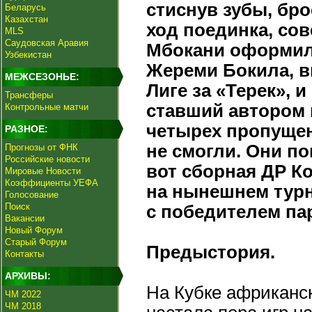
стиснув зубы, бр
Беларусь
Казахстан
ход поединка, со
MLS
Саудовская Аравия
Мбокани оформил 
Узбекистан
Жереми Бокила, 
МЕЖСЕЗОНЬЕ:
Лиге за «Терек»,
Трансферы
ставший автором 
Контрольные матчи
четырех пропуще
РАЗНОЕ:
не смогли. Они п
Прогнозы от ФНК
Российские новости
вот сборная ДР К
Мировые Новости
Коэффициенты УЕФА
на нынешнем турн
Голосование
Поиск
с победителем па
Вакансии
Новый Форум
Старый Форум
Предыстория.
Контакты
АРХИВЫ:
На Кубке африканс
ЧМ 2022
ЧМ 2018