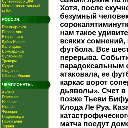
Суперкубок УЕФА
Межконтинентальный
Хотя, после скуч
кубок
безумный человек
РОССИЯ:
сорокапятиминут
Премьер-лига
нам такое удивите
Первая лига
Вторая лига
всяких сомнений,
Кубок России
Календарь
футбола. Все шес
Бомбардиры
перерыва. Событи
Суперкубок
Тренеры
парадоксальным о
Судьи
Стадионы
атаковала, ее фу
Сборная России
каркас ворот соп
ЧЕМПИОНАТЫ:
дьяволы». Счет в
Англия
Германия
позже Тьеви Биф
Испания
Клода Ле Руа. Каз
Италия
Франция
катастрофическог
Нидерланды
Португалия
матча поедут дом
Турция