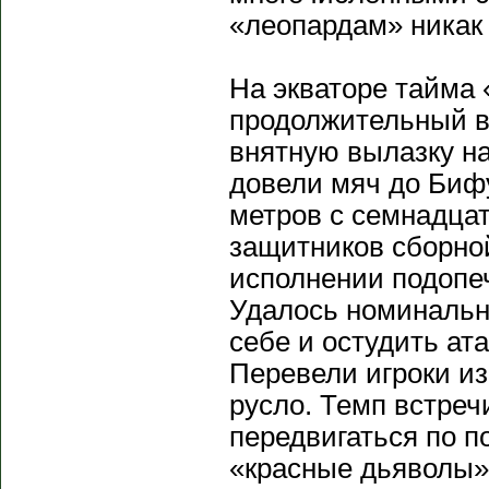
«леопардам» никак 
На экваторе тайма
продолжительный в
внятную вылазку н
довели мяч до Бифу
метров с семнадца
защитников сборной
исполнении подопе
Удалось номинальн
себе и остудить ат
Перевели игроки из
русло. Темп встреч
передвигаться по п
«красные дьяволы»