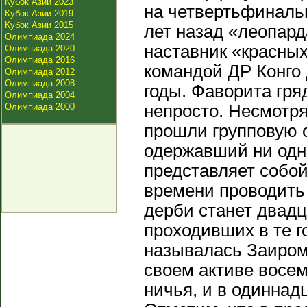
Кубок Азии 2023
на четвертьфинальн
Кубок Азии 2019
Кубок Азии 2015
лет назад «леопар
Олимпиада 2024
наставник «красных
Олимпиада 2020
Олимпиада 2016
командой ДР Конго 
Олимпиада 2012
Олимпиада 2008
годы. Фаворита гря
Олимпиада 2004
Олимпиада 2000
непросто. Несмотря
прошли групповую с
одержавший ни одн
представляет собо
времени проводить 
дерби станет двадц
проходивших в те г
называлась Заиром
своем активе восе
ничья, и в одиннад