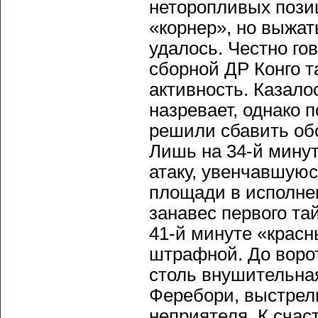
неторопливых пози
«корнер», но выжат
удалось. Честно го
сборной ДР Конго 
активность. Казало
назревает, однако 
решили сбавить обо
Лишь на 34-й мину
атаку, увенчавшую
площади в исполне
занавес первого та
41-й минуте «крас
штрафной. До воро
столь внушительна
Феребори, выстрел
неприятеля. К счас