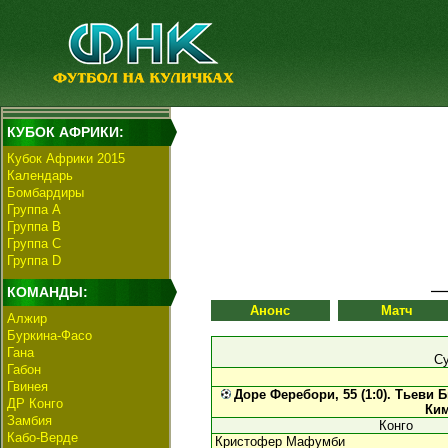
КУБОК АФРИКИ:
Кубок Африки 2015
Календарь
Бомбардиры
Группа А
Группа В
Группа C
Группа D
КОМАНДЫ:
Анонс
Матч
Алжир
Буркина-Фасо
Гана
Су
Габон
Гвинея
Доре Феребори, 55 (1:0).
Тьеви Б
ДР Конго
Ким
Замбия
Конго
Кабо-Верде
Кристофер Мафумби