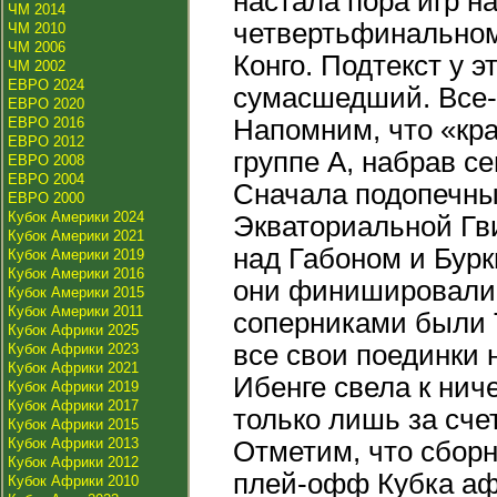
настала пора игр н
ЧМ 2014
четвертьфинальном
ЧМ 2010
ЧМ 2006
Конго. Подтекст у э
ЧМ 2002
ЕВРО 2024
сумасшедший. Все-т
ЕВРО 2020
ЕВРО 2016
Напомним, что «кр
ЕВРО 2012
группе A, набрав с
ЕВРО 2008
ЕВРО 2004
Сначала подопечны
ЕВРО 2000
Кубок Америки 2024
Экваториальной Гв
Кубок Америки 2021
над Габоном и Бурк
Кубок Америки 2019
Кубок Америки 2016
они финишировали в
Кубок Америки 2015
Кубок Америки 2011
соперниками были 
Кубок Африки 2025
все свои поединки 
Кубок Африки 2023
Кубок Африки 2021
Ибенге свела к нич
Кубок Африки 2019
Кубок Африки 2017
только лишь за сче
Кубок Африки 2015
Кубок Африки 2013
Отметим, что сборн
Кубок Африки 2012
плей-офф Кубка афр
Кубок Африки 2010