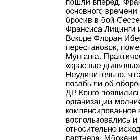
пошли вперед. Фран
основного времени 
бросив в бой Сесс
Франсиса Лицинги и
Вскоре Флоран Ибе
перестановок, пом
Мунганга. Практиче
«красные дьяволы».
Неудивительно, чт
позабыли об оборон
ДР Конго появились
организации молние
компенсированное
воспользовались и
относительно исход
партнера, Мбокани