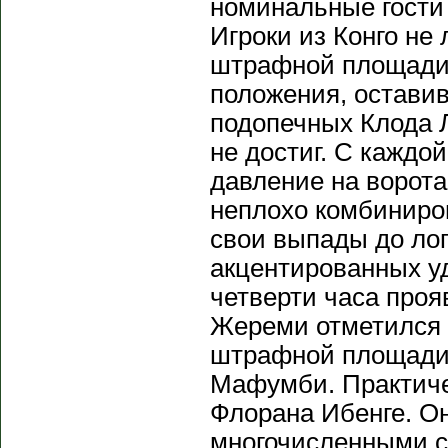
номинальные гости 
Игроки из Конго не
штрафной площади 
положения, оставив
подопечных Клода Л
не достиг. С кажд
давление на ворота
неплохо комбиниро
свои выпады до лог
акцентированных уд
четверти часа проя
Жереми отметился 
штрафной площади,
Мафумби. Практиче
Флорана Ибенге. О
многочисленными ст