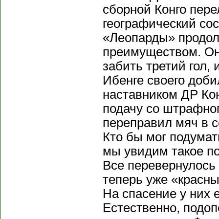
сборной Конго пере
географический со
«Леопарды» продо
преимуществом. Он
забить третий гол,
Ибенге своего доб
наставником ДР Кон
подачу со штрафно
переправил мяч в с
Кто бы мог подумат
мы увидим такое п
Все перевернулось с
теперь уже «красн
На спасение у них 
Естественно, подо