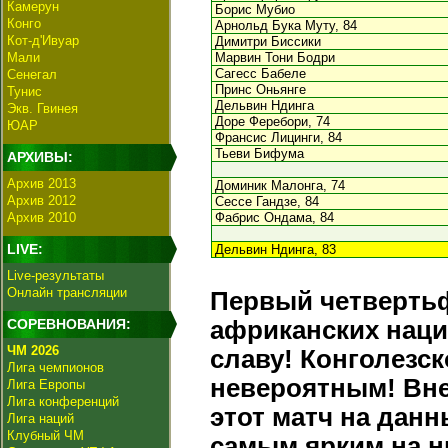
Камерун
Борис Мубио
Конго
Арнольд Бука Муту, 84
Кот-д'Ивуар
Димитри Биссики
Мали
Марвин Тони Бодри
Сагесс Бабеле
Сенегал
Принс Оньянге
Тунис
Дельвин Ндинга
Экв. Гвинея
Доре Феребори, 74
ЮАР
Франсис Лицинги, 84
Тьеви Бифума
АРХИВЫ:
Архив 2013
Доминик Малонга, 74
Архив 2012
Сессе Гандзе, 84
Архив 2010
Фабрис Ондама, 84
LIVE:
Дельвин Ндинга, 83
Live-результаты
Онлайн трансляции
Первый четверть
СОРЕВНОВАНИЯ:
африканских наций
ЧМ 2026
славу! Конголезс
Лига чемпионов
невероятным! Вне
Лига Европы
Лига конференций
этот матч на дан
Лига наций
Клубный ЧМ
самым ярким на 