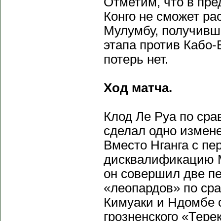
Отметим, что в пр
Конго не сможет ра
Мулумбу, получивше
этапа против Кабо-
потерь нет.
Ход матча.
Клод Ле Руа по ср
сделал одно измене
Вместо Нганга с п
дисквалификацию М
он совершил две п
«леопардов» по сра
Кимуаки и Ндомбе 
грозненского «Тере