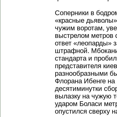
Соперники в бодро
«красные дьяволы»
чужим воротам, ув
выстрелом метров 
ответ «леопарды» 
штрафной. Мбокани 
стандарта и пробил
представителя киев
разнообразными бы
Флорана Ибенге на 
десятиминутки сбо
вылазку на чужую 
ударом Боласи метр
опустился сверху н