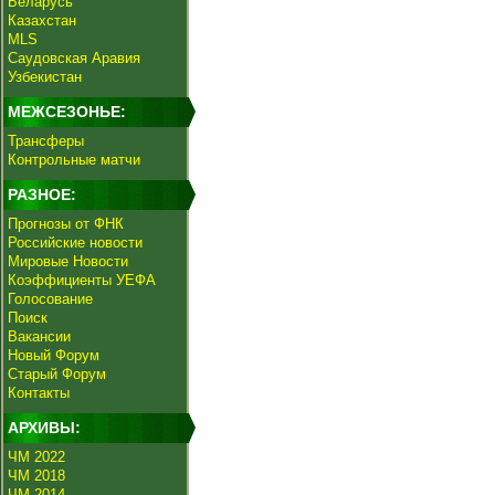
Беларусь
Казахстан
MLS
Саудовская Аравия
Узбекистан
МЕЖСЕЗОНЬЕ:
Трансферы
Контрольные матчи
РАЗНОЕ:
Прогнозы от ФНК
Российские новости
Мировые Новости
Коэффициенты УЕФА
Голосование
Поиск
Вакансии
Новый Форум
Старый Форум
Контакты
АРХИВЫ:
ЧМ 2022
ЧМ 2018
ЧМ 2014