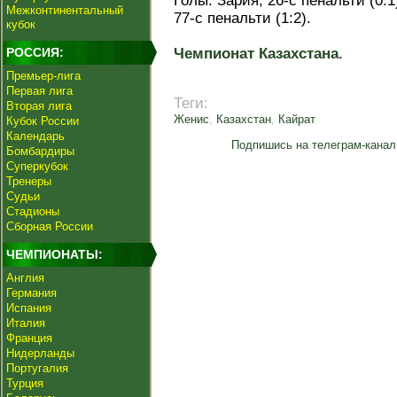
Голы: Зария, 26-с пенальти (0:1
Межконтинентальный
77-с пенальти (1:2).
кубок
РОССИЯ:
Чемпионат Казахстана
.
Премьер-лига
Первая лига
Теги:
Вторая лига
Женис
,
Казахстан
,
Кайрат
Кубок России
Календарь
Подпишись на телеграм-канал
Бомбардиры
Суперкубок
Тренеры
Судьи
Стадионы
Сборная России
ЧЕМПИОНАТЫ:
Англия
Германия
Испания
Италия
Франция
Нидерланды
Португалия
Турция