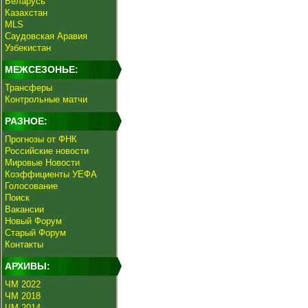
Беларусь
Казахстан
MLS
Саудовская Аравия
Узбекистан
МЕЖСЕЗОНЬЕ:
Трансферы
Контрольные матчи
РАЗНОЕ:
Прогнозы от ФНК
Российские новости
Мировые Новости
Коэффициенты УЕФА
Голосование
Поиск
Вакансии
Новый Форум
Старый Форум
Контакты
АРХИВЫ:
ЧМ 2022
ЧМ 2018
ЧМ 2014