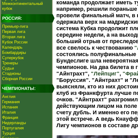
команда продолжает иметь т
Межконтинентальный
например, решили пораньше 
кубок
провели финальный матч, в
РОССИЯ:
одержала верх на мадридски
Премьер-лига
система Кубка продолжит пл
Первая лига
середине недели, а на выхо
Вторая лига
больший отрыв от преследов
Кубок России
все свелось к чествованию
"
Календарь
Бомбардиры
состоялись полуфинальные в
Суперкубок
Бундеслиге шла невероятная
Тренеры
чемпионов. На два билета в
Судьи
"Айнтрахт",
"Лейпциг"
,
"Фра
Стадионы
Сборная России
"Боруссия". "Айнтрахт" и "Л
выясняли, кто из них достои
ЧЕМПИОНАТЫ:
клуб из Франкфурта лучше по
Англия
очков. "Айнтрахт" разгромил
Германия
действующим лицом на поле
Испания
счету дубль. И именно его п
Италия
Франция
этой встрече. А ведь Кнауфф
Нидерланды
Лигу чемпионов в составе 
Португалия
Турция