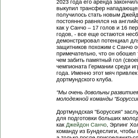
2023 года его аренда закончил
выкупил трансфер нападающего
получилось стать новым Джей
постоянно равнялся на английс
как у Санчо – 17 голов и 16 п
годов, - все еще остаются не
демонстрировал потенциал для
защитников похожим с Санчо 
примечательно, что он обошел 
чем забить памятный гол (свое
чемпионата Германии среди иг
года. Именно этот мяч привлек
дортмундского клуба.
"Мы очень довольны развитием
молодежной команды "Боруссии
Дортмундская "Боруссия" зас
для подготовки больших молод
как
Джейдон Санчо
, Эрлинг Х
команду из Бундеслиги, чтобы
а только после присоединиться