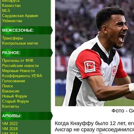
Беларусь
Казахстан
MLS
Саудовская Аравия
Узбекистан
МЕЖСЕЗОНЬЕ:
Трансферы
Контрольные матчи
РАЗНОЕ:
Прогнозы от ФНК
Российские новости
Мировые Новости
Коэффициенты УЕФА
Голосование
Поиск
Вакансии
Новый Форум
Старый Форум
Контакты
Фото - G
АРХИВЫ:
Когда Кнауффу было 12 лет, е
ЧМ 2022
ЧМ 2018
Ансгар не сразу присоединился
ЧМ 2014