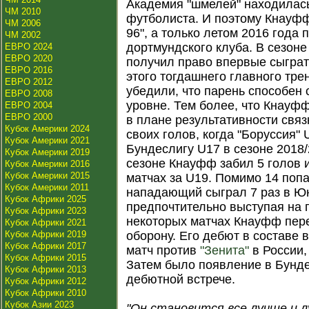
Академия "шмелей" находилас
ЧМ 2010
футболиста. И поэтому Кнауфф
ЧМ 2006
96", а только летом 2016 года
ЧМ 2002
дортмундского клуба. В сезон
ЕВРО 2024
ЕВРО 2020
получил право впервые сыграт
ЕВРО 2016
этого тогдашнего главного тр
ЕВРО 2012
убедили, что парень способен 
ЕВРО 2008
уровне. Тем более, что Кнауф
ЕВРО 2004
ЕВРО 2000
в плане результативности связ
Кубок Америки 2024
своих голов, когда "Боруссия
Кубок Америки 2021
Бундеслигу U17 в сезоне 2018
Кубок Америки 2019
сезоне Кнауфф забил 5 голов и
Кубок Америки 2016
Кубок Америки 2015
матчах за U19. Помимо 14 попа
Кубок Америки 2011
нападающий сыграл 7 раз в 
Кубок Африки 2025
предпочтительно выступая на п
Кубок Африки 2023
некоторых матчах Кнауфф пер
Кубок Африки 2021
Кубок Африки 2019
оборону. Его дебют в составе
Кубок Африки 2017
матч против
"Зенита"
в России,
Кубок Африки 2015
Затем было появление в Бунде
Кубок Африки 2013
дебютной встрече.
Кубок Африки 2012
Кубок Африки 2010
Кубок Азии 2023
"Он становится все лучше и 