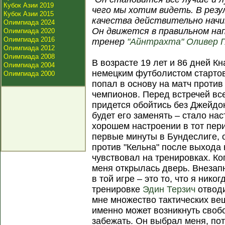
Кубок Азии 2019
чего мы хотим видеть. В рез
Кубок Азии 2015
качества действительно начи
Олимпиада 2024
Он движется в правильном нап
Олимпиада 2020
Олимпиада 2016
тренер
"Айнтрахта"
Оливер 
Олимпиада 2012
Олимпиада 2008
В возрасте 19 лет и 86 дней 
Олимпиада 2004
немецким футболистом стартово
Олимпиада 2000
попал в основу на матч проти
чемпионов. Перед встречей вс
придется обойтись без Джейдо
будет его заменять – стало на
хорошем настроении в тот пери
первые минуты в Бундеслиге, 
против "Кельна" после выхода 
чувствовал на тренировках. Ко
меня открылась дверь. Внезапн
в той игре – это то, что я нико
тренировке
Эдин Терзич
отводи
мне множество тактических ве
именно может возникнуть свобо
забежать. Он выбрал меня, пот