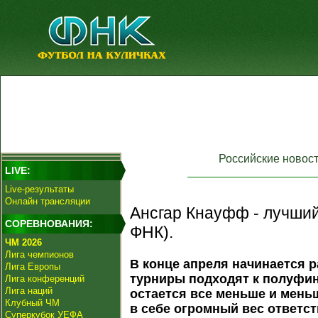
Российские новос
LIVE:
Live-результаты
Онлайн трансляции
Ансгар Кнауфф - лучший
СОРЕВНОВАНИЯ:
ФНК).
ЧМ 2026
Лига чемпионов
В конце апреля начинается р
Лига Европы
турниры подходят к полуфин
Лига конференций
Лига наций
остается все меньше и меньш
Клубный ЧМ
в себе огромный вес ответст
Суперкубок УЕФА