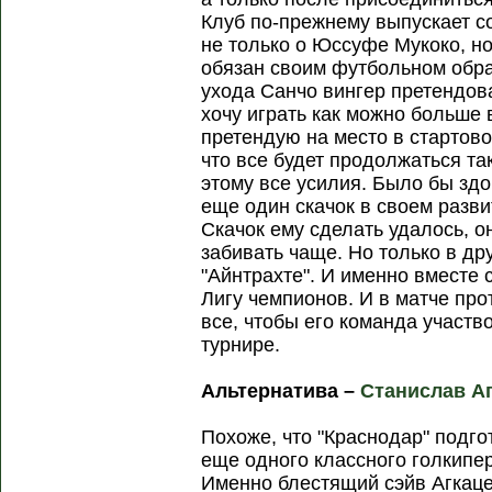
Клуб по-прежнему выпускает со
не только о Юссуфе Мукоко, н
обязан своим футбольном обр
ухода Санчо вингер претендов
хочу играть как можно больше 
претендую на место в стартово
что все будет продолжаться так
этому все усилия. Было бы здо
еще один скачок в своем разви
Скачок ему сделать удалось, о
забивать чаще. Но только в др
"Айнтрахте". И именно вместе 
Лигу чемпионов. И в матче пр
все, чтобы его команда участ
турнире.
Альтернатива –
Станислав А
Похоже, что "Краснодар" подг
еще одного классного голкипер
Именно блестящий сэйв Агкац