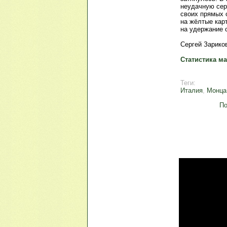
неудачную сер
своих прямых 
на жёлтые кар
на удержание 
Сергей Зариков
Статистика ма
Теги:
Италия
,
Монца
По