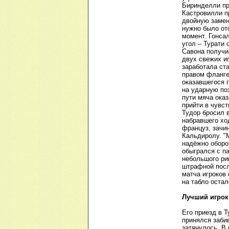
Биринделли про
Кастровилли п
двойную замен
нужно было от
момент. Гонса
угол – Турати 
Савона получи
двух свежих и
заработала ст
правом фланге
оказавшегося 
на ударную по
пути мяча оказ
прийти в чувст
Тудор бросил 
набравшего хо
француз, зачи
Кальдиролу. "М
надёжно оборон
обыгрался с п
небольшого ри
штрафной посл
матча игроков 
на табло оста
Лучший игрок
Его приезд в 
принялся забив
затянулось. В