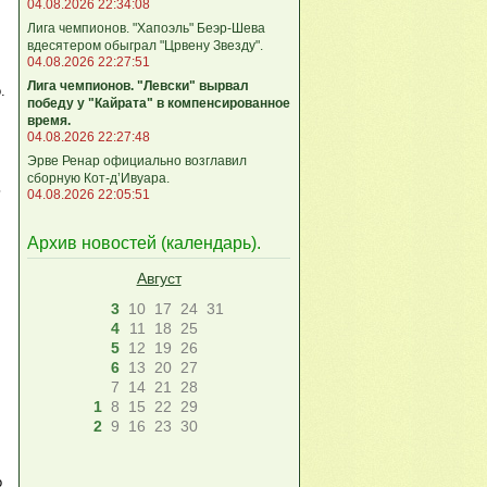
04.08.2026 22:34:08
Лига чемпионов. "Хапоэль" Беэр-Шева
вдесятером обыграл "Црвену Звезду".
04.08.2026 22:27:51
Лига чемпионов. "Левски" вырвал
.
победу у "Кайрата" в компенсированное
время.
04.08.2026 22:27:48
Эрве Ренар официально возглавил
сборную Кот-д’Ивуара.
ь
04.08.2026 22:05:51
Архив новостей (
календарь
).
Август
3
10
17
24
31
4
11
18
25
5
12
19
26
6
13
20
27
7
14
21
28
1
8
15
22
29
2
9
16
23
30
о