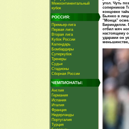
угол. Чуть по
Межконтинентальный
соперников Т
кубок
концовке тай
Бьянко в лицо
РОССИЯ:
"Монца" осме
Премьер-лига
Биринделли. 
отбил мяч ног
Первая лига
настоящему о
Вторая лига
ударами он ув
Кубок России
меньшинстве,
Календарь
Бомбардиры
Суперкубок
Тренеры
Судьи
Стадионы
Сборная России
ЧЕМПИОНАТЫ:
Англия
Германия
Испания
Италия
Франция
Нидерланды
Португалия
Турция