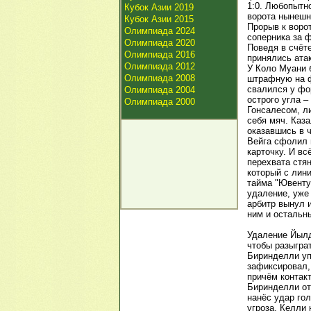
1:0. Любопытно
Кубок Азии 2019
ворота нынешне
Кубок Азии 2015
Прорыв к воро
Олимпиада 2024
соперника за 
Олимпиада 2020
Поведя в счёт
Олимпиада 2016
принялись ата
Олимпиада 2012
У Коло Муани 
Олимпиада 2008
штрафную на ф
свалился у фо
Олимпиада 2004
острого угла –
Олимпиада 2000
Гонсалесом, л
себя мяч. Каз
оказавшись в 
Вейга сфолил 
карточку. И в
перехвата стян
который с лини
тайма "Ювенту
удаление, уже
арбитр вынул и
ним и остальн
Удаление Йылд
чтобы разыграт
Биринделли уп
зафиксировал, 
причём контак
Биринделли от
нанёс удар го
угроза. Келли 