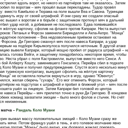
стрелил вдоль ворот, но никого из партнёров там не оказалось. Затем
робил по воротам – мяч прошёл выше перекладины. Тудор провёл
у: вместо Камбьязо и Тюрама на поле вышли Веа и Савона. Туринцам
одвинуть игру от своей штрафной. И они сразу же создали опасный
лес вышел к воротам и в борьбе с защитником проткнул мяч в дальний
отбил удар ногой, а добивания не последовало. Едва появившийся
л жёлтую карточку, сфолив на фланге против Капрари. Неста выпустил
гроков: Петанья и Форсон заменили Биринделли и Акпа-Акпро. "Монца"
андартное положение – Веа недозволенным приёмом остановил на
 Форсона. Ди Грегорио смахнул мяч после навеса Капрари, а удар
первым на подборе Кирьякопулоса получился неточным. В другой атаке
зицию вывели Капрари, который мощно пробил от радиуса штрафной – н
алась голова Вейги, и защитнику понадобилось некоторое время, чтобы
во. Неста убрал с поля Кастровилли, выпустив вместо него Сенси. А
в бой Алберту Кошту, заменившего Гонсалеса. Перейра сбил в подкате
д Коло Муани и получил предупреждение. Спустя всего несколько минут
ная туринскую контратаку, вынудил сфолить на жёлтую карточку
онца" не оставляла попыток вернуться в игру, однако "Ювентус"
ялся, желая сберечь "сухарь". Его мог отменить Форсон, который
артнёром на подступах к штрафной и пробил в ближний угол – мяч после
кошета ушёл за лицевую. Затем Капрари бил головой из центра
е навеса Перейры – мяч прилетел точно в руки Ди Грегорио. В концовке
обеих команд захватили эмоции – было много фолов и стычек. Но счёт
лся неизменным.
 матча –
Рандаль Коло Муани
Турин вызвал массу положительных эмоций – Коло Муани сразу же
ать мячи. Потом француз ушёл в тень, и его голевое молчание явно
 матче против "Монцы" было видно, как форвард жаждет прервать