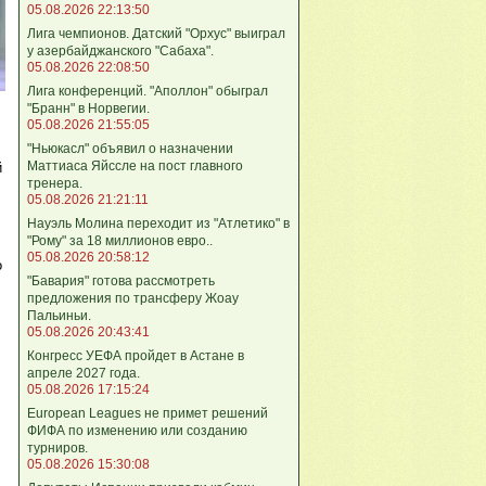
05.08.2026 22:13:50
Лига чемпионов. Датский "Орхус" выиграл
у азербайджанского "Сабаха".
05.08.2026 22:08:50
Лига конференций. "Аполлон" обыграл
"Бранн" в Норвегии.
05.08.2026 21:55:05
"Ньюкасл" объявил о назначении
Маттиаса Яйссле на пост главного
й
тренера.
05.08.2026 21:21:11
Науэль Молина переходит из "Атлетико" в
"Рому" за 18 миллионов евро..
05.08.2026 20:58:12
о
"Бавария" готова рассмотреть
предложения по трансферу Жоау
Пальиньи.
05.08.2026 20:43:41
Конгресс УЕФА пройдет в Астане в
апреле 2027 года.
05.08.2026 17:15:24
European Leagues не примет решений
ФИФА по изменению или созданию
турниров.
05.08.2026 15:30:08