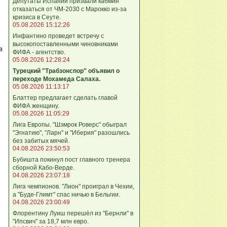
Депутаты Испании призвали кабмин
отказаться от ЧМ-2030 с Марокко из-за
кризиса в Сеуте.
05.08.2026 15:12:26
Инфантино проведет встречу с
высокопоставленными чиновниками
в
ФИФА - агентство.
05.08.2026 12:28:24
Турецкий "Трабзонспор" объявил о
переходе Мохамеда Салаха.
05.08.2026 11:13:17
Блаттер предлагает сделать главой
ФИФА женщину.
05.08.2026 11:05:29
Лига Европы. "Шэмрок Роверс" обыграл
"Эгнатию", "Ларн" и "Иберия" разошлись
без забитых мячей.
04.08.2026 23:50:53
Бубишта покинул пост главного тренера
сборной Кабо-Верде.
04.08.2026 23:07:18
Лига чемпионов. "Лион" проиграл в Чехии,
а "Буде-Глимт" спас ничью в Бельгии.
04.08.2026 23:00:49
Флорентину Луиш перешёл из "Бернли" в
"Ипсвич" за 18,7 млн евро.