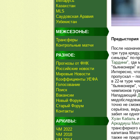
Беларусь
Казахстан
MLS
Саудовская Аравия
Узбекистан
МЕЖСЕЗОНЬЕ:
Предыстория
Трансферы
Контрольные матчи
После назначе
три тура кряду
РАЗНОЕ:
синьоры" по-п
Тардини"
, где
Прогнозы от ФНК
"бьянконери" и
Российские новости
Интересно, что
Мировые Новости
пропускал – п
Коэффициенты УЕФА
в 22-м туре че
Голосование
"бьянконери", 
Поиск
чемпионов тур
Вакансии
Нападающий
Д
медобследован
Новый Форум
точно не сможе
Старый Форум
серьёзна, ведь
Контакты
забил ни одно
Хуан Кабаль
АРХИВЫ:
Аркадиуш Мил
трансферного 
ЧМ 2022
капитана Матт
ЧМ 2018
также не пред
ЧМ 2014