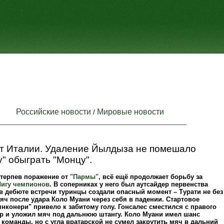
Российские новости
Мировые новости
/
т Италии. Удаление Йылдыза не помешало
" обыграть "Монцу".
отерпев поражение от
"Пармы"
, всё ещё продолжает борьбу за
Лигу чемпионов
. В соперниках у него был аутсайдер первенства
 в дебюте встречи туринцы создали опасный момент – Турати не без
яч после удара Коло Муани через себя в падении. Стартовое
нконери" привело к забитому голу. Гонсалес сместился с правого
тр и уложил мяч под дальнюю штангу. Коло Муани имел шанс
 команды, но с угла вратарской не сумел закрутить мяч в дальний