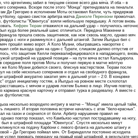
, что аргентинец забил в текущем сезоне всего два мяча. И оба – в
го соперника. Вскоре после этого "Монца" претендовала на пенальти.
там Ди Грегорио в исполнении Моты остановил Келли, чуть придержав
футболку, однако свисток арбитра матча
Даниэле Перензони
промолчал.
е, футболисты "Ювентуса" взяли небольшую передышку. А потом вновь
ковать.
Кефрен Тюрам
отважился на дальний удар – получилось неточно
был куда более реальный шанс отличиться. Передача Маккенни в
ранцуза прошла сквозь защитников, как нож сквозь масло, однако мяч
рварда с ноги и разминулся с дальней штангой. Затем Йылдыз бил с
 мяч прошёл мимо ворот. А Коло Муани, обыгравшись накоротке с
ишил себя выхода один на один с Турати, слишком далеко отпустив от
алось, что защитник Келли переквалифицировался в нападающего, внов
чужой штрафной на ударной позиции – на пути мяча встал Кальдирола.
в середине поля против Моты и получил первую в матче жёлтую
сё же Коло Муани добился своего, блеснув мастерством. Тюрам после
ул на себе несколько соперников и отдал на свободного француза,
и штрафной аккуратно закатил мяч в дальний угол – 2:0. В концовке
с" отдал инициативу гостям, а Йылдыз на ровном месте схлопотал
 расставшись с мячом и ударив локтем Бьянко в лицо. Изучив повтор,
з кармана красную карточку и отправил турка в раздевалку. А вместе с
ых футболистов.
ыза несколько возродило интригу в матче – "Монца" имела целый тайм,
ь лишнего. И вторая половина встречи началась с атак "бело-красных".
ал на газон и скорчился от боли. Арбитр нарушение правил не
однако повтор показал, что Камбьязо наступил пострадавшему на ногу,
т был в штрафной площади "Ювентуса". Спустя несколько минут
кликнулся на подачу Карбони с левого фланга на дальнюю штангу и
ловой – Ди Грегорио поймал мяч. От Биринделли постоянно исходила
не успел прервать передачу на правый край штрафной, в результате чег