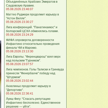
Объединённых Арабских Эмиратов в
Саудовскую Аравию.
05.08.2026 23:46:07
Маттео Руджери продолжит карьеру в
"Астон Вилле".
05.08.2026 23:30:27
Лига конференций. "Панатинаикос" и
болгарский ЦСКА обменялись голами.
05.08.2026 23:24:29
ФИФА опровергла договоренности
Инфантино относительно проведения
финала ЧМ в Марокко.
05.08.2026 23:13:30
Лига Европы. "Ференцварош" взял верх
над польским "Гурником".
05.08.2026 23:07:57
Лига чемпионов. Голы Талиски и Гринвуда
принесли "Фенербахче" победу над
"Штурмом".
05.08.2026 23:02:44
Анхелиньо продолжит карьеру в
"Депортиво".
05.08.2026 22:36:41
Луиш Фигу: "Спасать репутацию
Инфантино бесполезно. Единственное
решение — уйти".