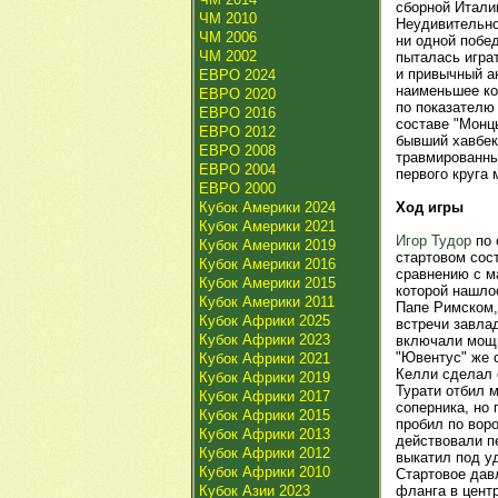
сборной Итали
ЧМ 2010
Неудивительно
ЧМ 2006
ни одной побе
ЧМ 2002
пыталась игра
и привычный а
ЕВРО 2024
наименьшее ко
ЕВРО 2020
по показателю
ЕВРО 2016
составе "Монц
ЕВРО 2012
бывший хавбе
ЕВРО 2008
травмированны
ЕВРО 2004
первого круга 
ЕВРО 2000
Кубок Америки 2024
Ход игры
Кубок Америки 2021
Игор Тудор
по 
Кубок Америки 2019
стартовом сос
Кубок Америки 2016
сравнению с м
Кубок Америки 2015
которой нашло
Кубок Америки 2011
Папе Римском,
Кубок Африки 2025
встречи завлад
Кубок Африки 2023
включали мощн
"Ювентус" же 
Кубок Африки 2021
Келли сделал 
Кубок Африки 2019
Турати отбил 
Кубок Африки 2017
соперника, но
Кубок Африки 2015
пробил по воро
Кубок Африки 2013
действовали п
Кубок Африки 2012
выкатил под уд
Кубок Африки 2010
Стартовое давл
Кубок Азии 2023
фланга в центр