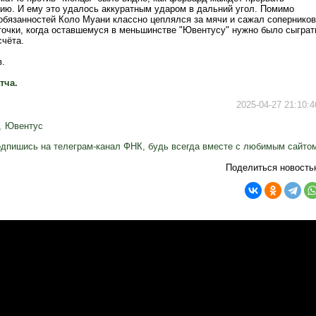
ию. И ему это удалось аккуратным ударом в дальний угол. Помимо
обязанностей Коло Муани классно цеплялся за мячи и сажал соперников
точки, когда оставшемуся в меньшинстве "Ювентусу" нужно было сыграт
счёта.
.
тча.
2025-04-27 21:10:4
,
Ювентус
дпишись на телеграм-канал ФНК, будь всегда вместе с любимым сайто
Поделиться новость