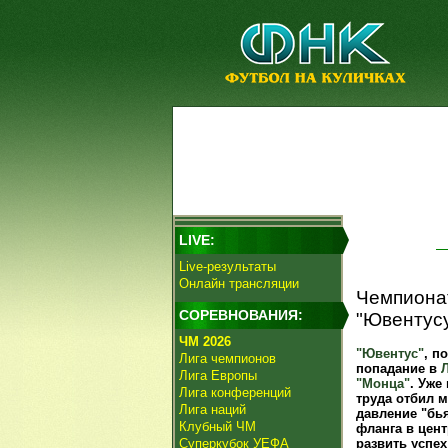
LIVE:
Live-результаты
Онлайн трансляции
Чемпиона
СОРЕВНОВАНИЯ:
"Ювентусу
ЧМ 2026
"Ювентус"
, п
Лига чемпионов
попадание в
Лига Европы
"Монца"
. Уже
Лига конференций
труда отбил м
Лига наций
давление "бья
Клубный ЧМ
фланга в цен
Суперкубок УЕФА
развить успех