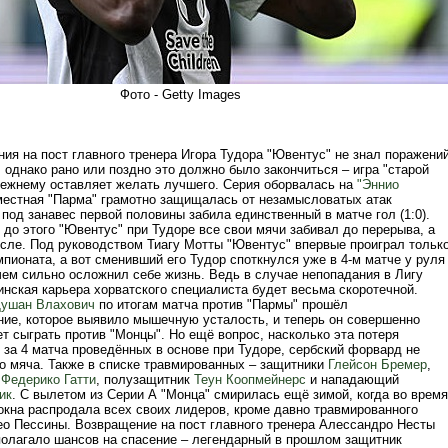
Фото - Getty Images
ния на пост главного тренера Игора Тудора "Ювентус" не знал поражени
, однако рано или поздно это должно было закончиться – игра "старой
режнему оставляет желать лучшего. Серия оборвалась на
"Эннио
 местная "Парма" грамотно защищалась от незамысловатых атак
 под занавес первой половины забила единственный в матче гол (1:0).
 до этого "Ювентус" при Тудоре все свои мячи забивал до перерыва, а
осле. Под руководством Тиагу Мотты "Ювентус" впервые проиграл тольк
мпионата, а вот сменивший его Тудор споткнулся уже в 4-м матче у руля
чем сильно осложнил себе жизнь. Ведь в случае непопадания в Лигу
инская карьера хорватского специалиста будет весьма скоротечной.
ушан Влахович
по итогам матча против "Пармы" прошёл
ие, которое выявило мышечную усталость, и теперь он совершенно
т сыграть против "Монцы". Но ещё вопрос, насколько эта потеря
 за 4 матча проведённых в основе при Тудоре, сербский форвард не
го мяча. Также в списке травмированных – защитники
Глейсон Бремер
,
и
Федерико Гатти
, полузащитник
Теун Коопмейнерс
и нападающий
ик
. С вылетом из Серии А "Монца" смирилась ещё зимой, когда во время
окна распродала всех своих лидеров, кроме давно травмированного
ео Пессины. Возвращение на пост главного тренера Алессандро Несты
полагало шансов на спасение – легендарный в прошлом защитник