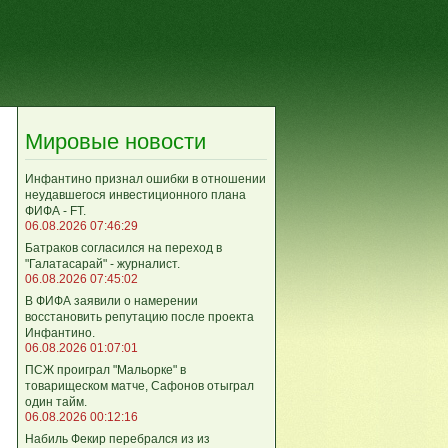
Мировые новости
Инфантино признал ошибки в отношении
неудавшегося инвестиционного плана
ФИФА - FT.
06.08.2026 07:46:29
Батраков согласился на переход в
"Галатасарай" - журналист.
06.08.2026 07:45:02
В ФИФА заявили о намерении
восстановить репутацию после проекта
Инфантино.
06.08.2026 01:07:01
ПСЖ проиграл "Мальорке" в
товарищеском матче, Сафонов отыграл
один тайм.
06.08.2026 00:12:16
Набиль Фекир перебрался из из