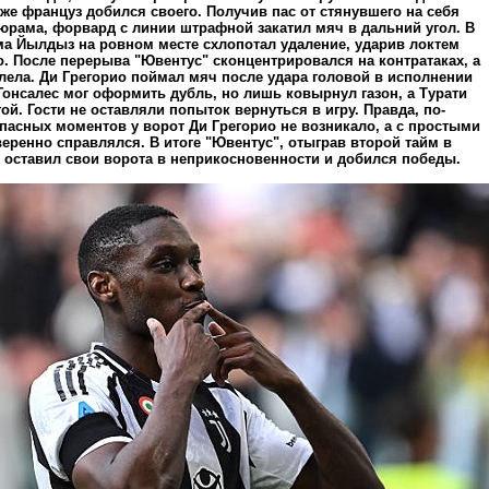
зже француз добился своего. Получив пас от стянувшего на себя
юрама, форвард с линии штрафной закатил мяч в дальний угол. В
ма Йылдыз на ровном месте схлопотал удаление, ударив локтем
. После перерыва "Ювентус" сконцентрировался на контратаках, а
лела. Ди Грегорио поймал мяч после удара головой в исполнении
Гонсалес мог оформить дубль, но лишь ковырнул газон, а Турати
ой. Гости не оставляли попыток вернуться в игру. Правда, по-
пасных моментов у ворот Ди Грегорио не возникало, а с простыми
еренно справлялся. В итоге "Ювентус", отыграв второй тайм в
 оставил свои ворота в неприкосновенности и добился победы.