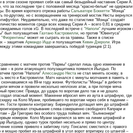
и в этом сезоне проявил себя как самый безыдейный наставник Серии А.
, что за последние три с половиной месяца "красно-белые" не одержали
ды. Во время короткого отрезка работы
Сальваторе Боккетти
"Монца"
ть по-другому, но с возвращением на тренерский мостик Несты вернулся
нтифутбол. Неудивительно, что даже по статистике "Монца" создаёт
личество моментов среди всех команд Серии А – всего 0,81 в среднем
 ожидаемых голов xG. В последней встрече с
"Наполи"
лучшим игроком 
ы" был полузащитник
Гаэтано Кастровилли
, но против "Ювентуса"
к
"Фиорентины"
может не сыграть из-за травмы. Также в списке
х – защитник
Армандо Иццо
и полузащитник
Кевин Дзероли
. Игра
между этими командами завершилась победой туринцев (2:1).
сравнению с матчем против "Пармы" сделал лишь одно изменение в
таве – в роли атакующего полузащитника появился Йылдыз. По
атчем против "Наполи"
Алессандро Неста
не стал менять основу, в
сь место и Кастровилли. Матч начался с минуты молчания в память о
 скончавшемся на 89-м году жизни. Футболисты "Монцы" в дебюте
ели мячом и провели несколько неплохих атак, а при потере мяча
ый прессинг. Правда, до удара по воротам дело так и не дошло.
создал опасный момент. Маккенни вбросил мяч из аута в штрафную, где
скидку на Коло Муани, пробившего по воротам через себя в падении –
мяч. Гости провели контратаку. Биринделли дотащил мяч до штрафной
 проигнорировал открывание слева совершенно свободного Капрари и
там – Ди Грегорио без особого труда поймал мяч. "Бьянконери"
ервым номером. Коло Муани зацепился за мяч на линии штрафной и
ар Йылдызу, однако турок пробил несильно и прямо по центру.
ение хозяев привело к забитому голу. Гонсалес сместился с правого
 и мощно пробил из-за штрафной в угол ворот впритирку со штангой –