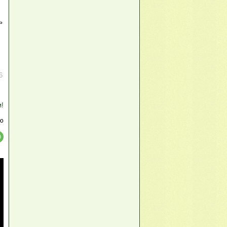
ь
6
м!
ю