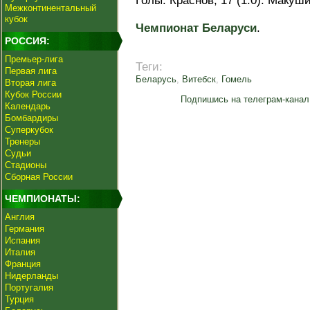
Голы: Краснов, 17 (1:0). Макуши
Межконтинентальный
кубок
Чемпионат Беларуси
.
РОССИЯ:
Премьер-лига
Теги:
Первая лига
Беларусь
,
Витебск
,
Гомель
Вторая лига
Кубок России
Подпишись на телеграм-канал
Календарь
Бомбардиры
Суперкубок
Тренеры
Судьи
Стадионы
Сборная России
ЧЕМПИОНАТЫ:
Англия
Германия
Испания
Италия
Франция
Нидерланды
Португалия
Турция