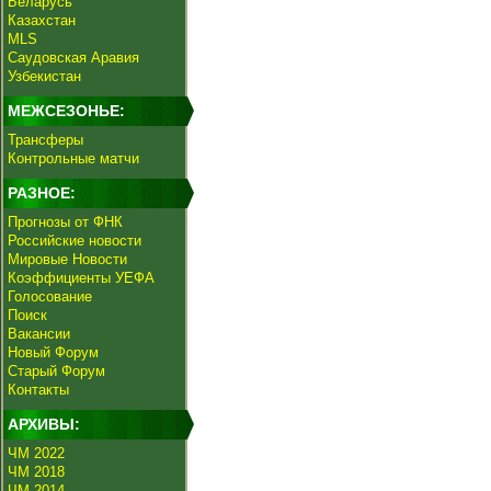
Беларусь
Казахстан
MLS
Саудовская Аравия
Узбекистан
МЕЖСЕЗОНЬЕ:
Трансферы
Контрольные матчи
РАЗНОЕ:
Прогнозы от ФНК
Российские новости
Мировые Новости
Коэффициенты УЕФА
Голосование
Поиск
Вакансии
Новый Форум
Старый Форум
Контакты
АРХИВЫ:
ЧМ 2022
ЧМ 2018
ЧМ 2014