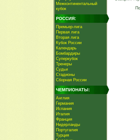
Межконтинентальный
По
кубок
РОССИЯ:
Премьер-лига
Первая лига
Вторая лига
Кубок России
Календарь
Бомбардиры
Суперкубок
Тренеры
Судьи
Стадионы
Сборная России
ЧЕМПИОНАТЫ:
Англия
Германия
Испания
Италия
Франция
Нидерланды
Португалия
Турция