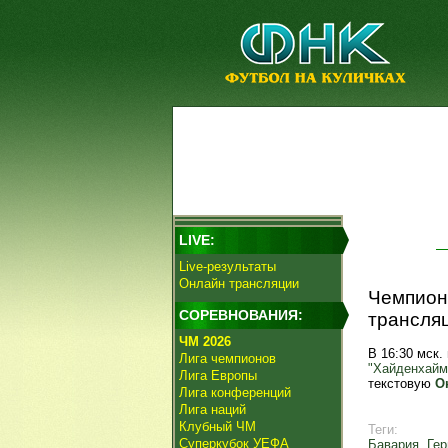
LIVE:
Live-результаты
Онлайн трансляции
Чемпиона
СОРЕВНОВАНИЯ:
трансляц
ЧМ 2026
В 16:30 мск.
Лига чемпионов
"Хайденхайм
Лига Европы
текстовую
О
Лига конференций
Лига наций
Клубный ЧМ
Теги:
Суперкубок УЕФА
Бавария
,
Ге