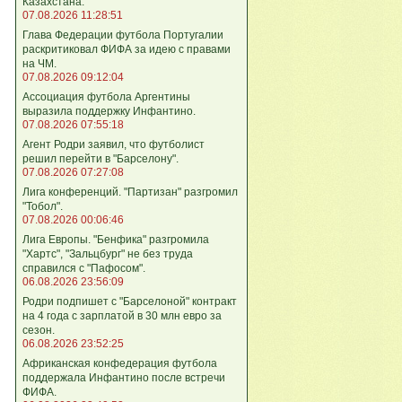
Казахстана.
07.08.2026 11:28:51
Глава Федерации футбола Португалии
раскритиковал ФИФА за идею с правами
на ЧМ.
07.08.2026 09:12:04
Ассоциация футбола Аргентины
выразила поддержку Инфантино.
07.08.2026 07:55:18
Агент Родри заявил, что футболист
решил перейти в "Барселону".
07.08.2026 07:27:08
Лига кoнференций. "Партизан" разгромил
"Тобол".
07.08.2026 00:06:46
Лига Европы. "Бенфика" разгромила
"Хартс", "Зальцбург" не без труда
справился с "Пафосом".
06.08.2026 23:56:09
Родри подпишет с "Барселоной" контракт
на 4 года с зарплатой в 30 млн евро за
сезон.
06.08.2026 23:52:25
Африканская конфедерация футбола
поддержала Инфантино после встречи
ФИФА.