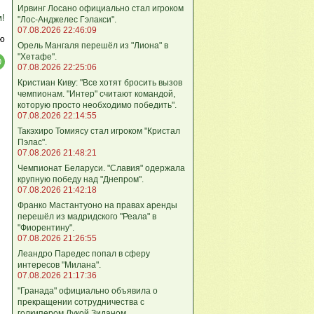
Ирвинг Лосано официально стал игроком
м!
"Лос-Анджелес Гэлакси".
07.08.2026 22:46:09
ю
Орель Мангаля перешёл из "Лиона" в
"Хетафе".
07.08.2026 22:25:06
Кристиан Киву: "Все хотят бросить вызов
чемпионам. "Интер" считают командой,
которую просто необходимо победить".
07.08.2026 22:14:55
Такэхиро Томиясу стал игроком "Кристал
Пэлас".
07.08.2026 21:48:21
Чемпионат Беларуси. "Славия" одержала
крупную победу над "Днепром".
07.08.2026 21:42:18
Франко Мастантуоно на правах аренды
перешёл из мадридского "Реала" в
"Фиорентину".
07.08.2026 21:26:55
Леандро Паредес попал в сферу
интересов "Милана".
07.08.2026 21:17:36
"Гранада" официально объявила о
прекращении сотрудничества с
голкипером Лукой Зиданом.