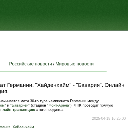
Российские новости
Мировые новости
/
т Германии. "Хайденхайм" - "Бавария". Онлайн
ия.
 начинается матч 30-го тура чемпионата Германии между
ом"
и
"Баварией"
(стадион
"Фойт-Арена"
). ФНК проводит прямую
н-лайн трансляцию
этого поединка.
2025-04-19 16:25:00
рмания
,
Хайденхайм