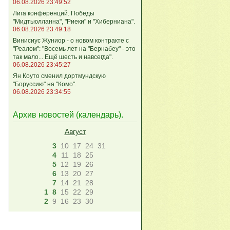
06.08.2026 23:49:52
Лига кoнференций. Победы
"Мидтьюлланна", "Риеки" и "Хиберниана".
06.08.2026 23:49:18
Винисиус Жуниор - о новом контракте с
"Реалом": "Восемь лет на "Бернабеу" - это
так мало... Ещё шесть и навсегда".
06.08.2026 23:45:27
Ян Коуто сменил дортмундскую
"Боруссию" на "Комо".
06.08.2026 23:34:55
Архив новостей (
календарь
).
Август
3
10
17
24
31
4
11
18
25
5
12
19
26
6
13
20
27
7
14
21
28
1
8
15
22
29
2
9
16
23
30