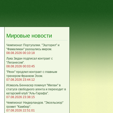
Мировые новости
Чемпионат Португалии. "Эшторил" и
"Фамаликан" разошлись миром.
08.08.2026 00:10:18
Лука Зидан подписал контракт с
"Леганесом".
08.08.2026 00:03:45
"Ренн" продлил контракт с главным
тренером Франком Эзом.
07.08.2026 23:44:12
Исмаэль Беннасер покинул "Милан" в
статусе свободного агента и переходит в
катарский клуб "Аль-Гарафа".
07.08.2026 23:38:15
Чемпионат Нидерландов. "Эксельсиор"
громит "Камбюр".
07.08.2026 22:51:01