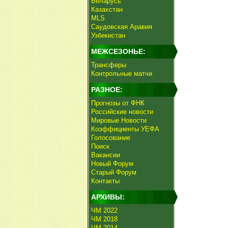
Беларусь
Казахстан
MLS
Саудовская Аравия
Узбекистан
МЕЖСЕЗОНЬЕ:
Трансферы
Контрольные матчи
РАЗНОЕ:
Прогнозы от ФНК
Российские новости
Мировые Новости
Коэффициенты УЕФА
Голосование
Поиск
Вакансии
Новый Форум
Старый Форум
Контакты
АРХИВЫ:
ЧМ 2022
ЧМ 2018
ЧМ 2014