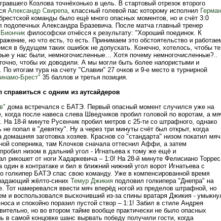
равшего Козлова точнёхонько в цель. В стартовый отрезок второго
лся
Александр Свирепа
, классный голевой пас которому исполнил
Герма
 брестской команды было ещё много опасных моментов, но и счёт 3:0
л подопечных Александра Бразевича. После матча главный тренер
 Биончик
философски отнёсся к результату: "Хороший поединок. К
ажение, но что есть, то есть. Принимаем это обстоятельство и работае
мся в будущем таких ошибок не допускать. Конечно, хотелось, чтобы те
рые у нас были, немногочисленные… Хотя почему немногочисленные?..
точно, чтобы их доводили. А мы могли быть более напористыми и
 По итогам тура на счету "Славии" 27 очков и 9-е место в турнирной
инамо-Брест"
35 баллов и третья позиция.
л справиться с одним из аутсайдеров
в"
дома встречался с БАТЭ. Первый опасный момент случился уже на
, когда после навеса слева Шведчиков пробил головой по воротам, а мя
. На 18-й минуте Русенчик пробил метров с 25-ти со штрафного, однако
не попал в "девятку". Ну а через три минуты счёт был открыт, когда
 домашняя заготовка хозяев. Краснов со "стандарта" низом покатил мяч
ной соперника, там Клочков сначала оттеснил Аффи, а затем
пробил низом в дальний угол - Игнатьева к тому же ещё и
л рикошет от ноги Хадаркевича – 1:0! На 28-й минуте Фелисиано Торрес
 один в контратаке и бил в ближний нижний угол ворот Игнатьева с
 но голкипер БАТЭ спас свою команду. Уже в компенсированной время
ападающий жёлто-синих
Темур Джикия
подловил голкипера "Днепра" на
е. Тот намеревался ввести мяч вперёд ногой из пределов штрафной, но
ем и воспользовался выскочивший из-за спины вратаря Джикия - умыкну
 носа и спокойно поразил пустой створ – 1:1! Забил в стиле Андрея
вительно, но во втором тайме вообще практически не было опасных
ь в самой концовке шанс вырвать победу получили гости, когда