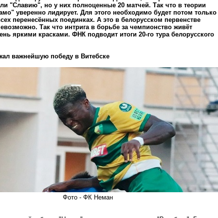
ли "Славию", но у них полноценные 20 матчей. Так что в теории
амо" уверенно лидирует. Для этого необходимо будет потом только
сех перенесённых поединках. А это в белорусском первенстве
евозможно. Так что интрига в борьбе за чемпионство живёт
ень яркими красками. ФНК подводит итоги 20-го тура белорусского
жал важнейшую победу в Витебске
Фото - ФК Неман