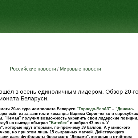
Российские новости
Мировые новости
/
ошёл в осень единоличным лидером. Обзор 20-г
ионата Беларуси.
матч 20-го тура чемпионата Беларуси
"Торпедо-БелАЗ"
–
"Динамо-
ренесён из-за занятости команды Вадима Скрипченко в еврокубках
м, "Неман" получил возможность укрепить свои лидерские позиции
клуб на выезде обыграл
"Витебск"
и набрал 43 очка. У
", которые идут вторыми, по-прежнему 39 баллов. А у минского
очков, но при этом лишь 15 сыгранных матчей. Действующего
нали даже футболисты брестского "Динамо", которые в отчётном