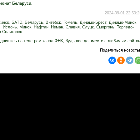
ионат Беларуси.
2024-09-01 22:50:2
жинск
,
БАТЭ
,
Беларусь
,
Витебск
,
Гомель
,
Динамо-Брест
,
Динамо-Минск
,
в
,
Ислочь
,
Минск
,
Нафтан
,
Неман
,
Славия
,
Слуцк
,
Сморгонь
,
Торпедо-
-Солигорск
дпишись на телеграм-канал ФНК, будь всегда вместе с любимым сайто
Поделиться новость