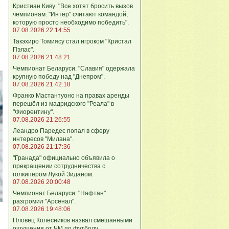
Кристиан Киву: "Все хотят бросить вызов
чемпионам. "Интер" считают командой,
которую просто необходимо победить".
07.08.2026 22:14:55
Такэхиро Томиясу стал игроком "Кристал
Пэлас".
07.08.2026 21:48:21
Чемпионат Беларуси. "Славия" одержала
крупную победу над "Днепром".
07.08.2026 21:42:18
Франко Мастантуоно на правах аренды
перешёл из мадридского "Реала" в
"Фиорентину".
07.08.2026 21:26:55
Леандро Паредес попал в сферу
интересов "Милана".
07.08.2026 21:17:36
"Гранада" официально объявила о
прекращении сотрудничества с
голкипером Лукой Зиданом.
07.08.2026 20:00:48
Чемпионат Беларуси. "Нафтан"
разгромил "Арсенал".
07.08.2026 19:48:06
Пловец Колесников назвал смешанными
ощущения от ЧМ по футболу.