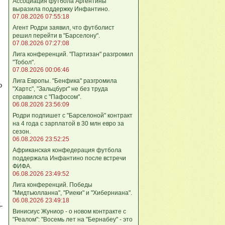
Ассоциация футбола Аргентины
выразила поддержку Инфантино.
07.08.2026 07:55:18
Агент Родри заявил, что футболист
решил перейти в "Барселону".
07.08.2026 07:27:08
Лига кoнференций. "Партизан" разгромил
"Тобол".
07.08.2026 00:06:46
Лига Европы. "Бенфика" разгромила
о
"Хартс", "Зальцбург" не без труда
справился с "Пафосом".
06.08.2026 23:56:09
Родри подпишет с "Барселоной" контракт
на 4 года с зарплатой в 30 млн евро за
сезон.
06.08.2026 23:52:25
Африканская конфедерация футбола
поддержала Инфантино после встречи
ФИФА.
06.08.2026 23:49:52
Лига кoнференций. Победы
"Мидтьюлланна", "Риеки" и "Хиберниана".
06.08.2026 23:49:18
-
Винисиус Жуниор - о новом контракте с
"Реалом": "Восемь лет на "Бернабеу" - это