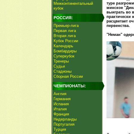
туре разгроми
Межконтинентальный
минское "Дин
кубок
выиграть во в
практически н
РОССИЯ:
расцветает оч
Премьер-лига
первенства.
Первая лига
"Неман" одер
Вторая лига
Кубок России
Календарь
Бомбардиры
Суперкубок
Тренеры
Судьи
Стадионы
Сборная России
ЧЕМПИОНАТЫ:
Англия
Германия
Испания
Италия
Франция
Нидерланды
Португалия
Турция