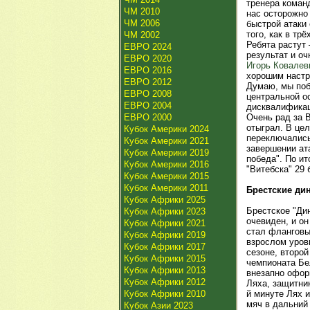
тренера команд
ЧМ 2010
нас осторожно 
ЧМ 2006
быстрой атаки 
того, как в тр
ЧМ 2002
Ребята растут
ЕВРО 2024
результат и оч
ЕВРО 2020
Игорь Ковалев
ЕВРО 2016
хорошим настр
ЕВРО 2012
Думаю, мы поб
ЕВРО 2008
центральной ос
ЕВРО 2004
дисквалификац
ЕВРО 2000
Очень рад за 
отыграл. В цел
Кубок Америки 2024
переключались
Кубок Америки 2021
завершении ата
Кубок Америки 2019
победа". По ит
Кубок Америки 2016
"Витебска" 29 
Кубок Америки 2015
Кубок Америки 2011
Брестские ди
Кубок Африки 2025
Брестское "Ди
Кубок Африки 2023
очевиден, и о
Кубок Африки 2021
стал фланговы
Кубок Африки 2019
взрослом уровн
Кубок Африки 2017
сезоне, второй
Кубок Африки 2015
чемпионата Бе
Кубок Африки 2013
внезапно офор
Кубок Африки 2012
Ляха, защитник
Кубок Африки 2010
й минуте Лях 
мяч в дальний 
Кубок Азии 2023