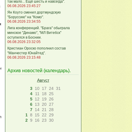
так мало... Ещё шесть и навсегда".
06.08.2026 23:45:27
н
Ян Коуто сменил дортмундскую
"Боруссию" на "Комо".
06.08.2026 23:34:55
м
Лига кoнференций. "Брага" обыграла
минское "Динамо", "МЛ Витебск"
оступился в Боснии.
06.08.2026 23:32:05
Кристиан Ороско пополнил состав
"Манчестер Юнайтед".
06.08.2026 23:15:48
ч
Архив новостей (
календарь
).
Август
3
10
17
24
31
4
11
18
25
5
12
19
26
6
13
20
27
7
14
21
28
1
8
15
22
29
л
2
9
16
23
30