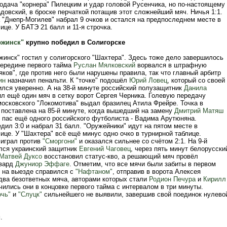
одача "корнера" Пилецким и удар головой Русенчика, но по-настоящему
довский, в броске перчаткой потащив этот сложнейший мяч. Ничья 1:1.
 "Днепр-Могилев" набрал 9 очков и остался на предпоследнем месте в
ице. У БАТЭ 21 балл и 11-я строчка.
ржинск"
крупно победил в Солигорске
жинск" гостил у солигорского "Шахтера". Здесь тоже дело завершилось
середине первого тайма
Руслан Мялковский
ворвался в штрафную
ков", где против него были нарушены правила, так что главный арбитр
ин
назначил пенальти. К "точке" подошёл
Юрий Ловец
, который со своей
ился уверенно. А на 38-й минуте российский полузащитник
Данила
л ещё один мяч в сетку ворот Сергея Черника. Голевую передачу
московского "Локомотива" выдал бразилец Атила Фрейре. Точка в
 поставлена на 85-й минуте, когда вышедший на замену
Дмитрий Матяш
л пас ещё одного российского футболиста - Вадима Арутюняна.
дил 3:0 и набрал 31 балл. "Оружейники" идут на пятом месте в
ице. У "Шахтера" всё ещё минус одно очко в турнирной таблице.
играл против
"Сморгони"
и оказался сильнее со счётом 2:1. На 9-й
лся украинский защитник
Евгений Чаговец
, через пять минут белорусски
Матвей Дуксо
восстановил статус-кво, а решающий мяч провёл
рвард
Джуниор Эффаге
. Отметим, что все мячи были забиты в первом
на выезде справился с
"Нафтаном"
, отправив в ворота Алексея
два безответных мяча, авторами которых стали
Родион Печура
и
Кирилл
чились они в концовке первого тайма с интервалом в три минуты.
чь"
и
"Слуцк"
сильнейшего не выявили, завершив свой поединок нулево
.