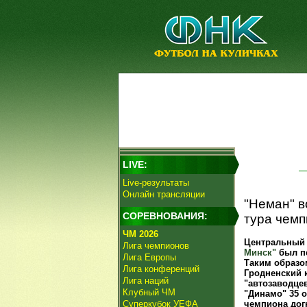
LIVE:
Live-результаты
Онлайн трансляции
"Неман" в
СОРЕВНОВАНИЯ:
тура чемп
ЧМ 2026
Центральный 
Лига чемпионов
Минск"
был пе
Лига Европы
Таким образо
Лига конференций
Гродненский 
Лига наций
"автозаводцев
Клубный ЧМ
"Динамо" 35 
Суперкубок УЕФА
чемпиона дог