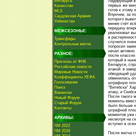
Беларусь
Лидирующий в т
первых же мин
Казахстан
готов к этому 
MLS
Впрочем, за по
Саудовская Аравия
которого вывел
Узбекистан
менее счёт вс
передачу вперё
МЕЖСЕЗОНЬЕ:
реализовал вых
в растерянност
Трансферы
случился очен
Контрольные матчи
попросил замен
начал активно
РАЗНОЕ:
после классно 
который в нын
Прогнозы от ФНК
Беларуси, спр
Российские новости
атакой: в зав
Мировые Новости
обводящий уда
Коэффициенты УЕФА
обменялись оп
Голосование
штрафную площ
Поиск
"Витебска" Хар
атаку, и Скибс
Вакансии
После такого 
Новый Форум
моменты вмести
Старый Форум
было больше н
Контакты
штрафной пл
моментов уже 
АРХИВЫ:
несмотря на ск
вступил в осен
ЧМ 2022
ЧМ 2018
После матча г
ЧМ 2014