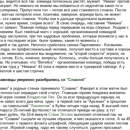
ы, видится всё так: команда потихоньку растёт, мужает. "Неман" против
играет. Но немного не можем мы избавиться от недочётов каких-то и
соперника. Пропустили гол – потом всё уже становится сложно. После
ёх матчах потеряли очки, позитива, наверное, априори быть не может.
 – это самое главное. Чтобы они и дальше продолжали выжимать
ки, нужно время, скорее всего". В свою очередь, наставник "Немана"
ич
заявил: "Важная победа перед перерывом на игры сборных. Уходим с
оением. Был тяжёлый матч с хорошей, организованной командой.
еду заслужили, при тех кадровых проблемах, которые возникли у нас в
и в последних играх: были травмы, какие-то моменты с
ией и так далее. Неплохо сработала связка Пархоменко - Космынин.
Влада, он профессиональный человек, получил место в составе и хорош
ом, немножко начали мы академично, на "второй скорости" играли, не
 потом. Есть, конечно, вопросы. Хотелось, чтобы больше получалось в
к. Но учитывая, что "Витебск" - организованная команда, победа есть
огам тура у "Немана" 43 очка и первое место в турнирной таблице. А у
баллов и шестая строчка.
намовцы уверенно разобрались со
"Славией"
намо" в родных стенах принимало "Славию". Фаворит в этом матче был
н полностью оправдал свой статус. Главным героем поединка внезапно
й игрок хозяев
Владислав Лях
. Он за всю предыдущую карьеру на
е забил всего два мяча: один - в первой лиге за "Арсенал" в прошлом
 - за гомельский
"Локомотив"
в Кубке четыре года назад. В высшей лиге
ларуси 25-летний футболист не отличался прежде ни разу, а тут
мил дубль. На 10-й минуте
Стане Эссоно
выполнил отличный пас на
и "Славии" сыграли не лучшим образом, и мяч оказался в сетке. А на 45
исполнил с правого фланга штрафной, обводящим ударом низом послав
угол. Игровой снаряд, надо же такому случиться, удачно проскакал