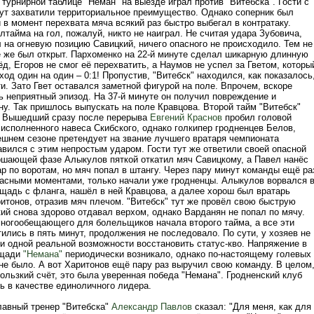
урнирной таблице "Неман" на выезде играл против "Витебска". Гости с
ут захватили территориальное преимущество. Однако соперник был
и в момент перехвата мяча всякий раз быстро выбегал в контратаку.
лтайма на гол, пожалуй, никто не наиграл. Не считая удара Зубовича,
 на огневую позицию Савицкий, ничего опасного не происходило. Тем не
ё же был открыт. Пархоменко на 22-й минуте сделал шикарную длинную
д, Егоров не смог её перехватить, а Наумов не успел за Гветом, которы
од один на один – 0:1! Пропустив, "Витебск" находился, как показалось
и. Зато Гвет оставался заметной фигурой на поле. Впрочем, вскоре
ь неприятный эпизод. На 37-й минуте он получил повреждение и
у. Так пришлось выпускать на поле Кравцова. Второй тайм "Витебск"
. Вышедший сразу после перерыва
Евгений Краснов
пробил головой
исполненного навеса Скибского, однако голкипер гродненцев Белов,
ешнем сезоне претендует на звание лучшего вратаря чемпионата
авился с этим непростым ударом. Гости тут же ответили своей опасной
ершающей фазе Алыкулов пяткой откатил мяч Савицкому, а Павел нанёс
р по воротам, но мяч попал в штангу. Через пару минут команды ещё ра
асными моментами, только начали уже гродненцы. Алыкулов ворвался 
адь с фланга, нашёл в ней Кравцова, а далее хорош был вратарь
итонов, отразив мяч плечом. "Витебск" тут же провёл свою быструю
кий снова здорово отдавал верхом, однако Варданян не попал по мячу.
многообещающего для болельщиков начала второго тайма, а все эти
лись в пять минут, продолжения не последовало. По сути, у хозяев не
и одной реальной возможности восстановить статус-кво. Напряжение в
ощади
"Немана"
периодически возникало, однако по-настоящему голевых
не было. А вот Харитонов ещё пару раз выручил свою команду. В целом
ользкий счёт, это была уверенная победа "Немана". Гродненский клуб
ь в качестве единоличного лидера.
лавный тренер "Витебска"
Александр Павлов
сказал: "Для меня, как для