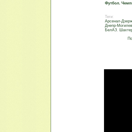
Футбол. Чемп
Теги:
Арсенал-Дзер
Днепр-Могиле
БелАЗ
,
Шахтер
По