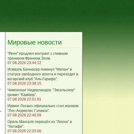
Мировые новости
"Ренн" продлил контракт с главным
тренером Франком Эзом.
07.08.2026 23:44:12
Исмаэль Беннасер покинул "Милан" в
статусе свободного агента и переходит в
катарский клуб "Аль-Гарафа".
07.08.2026 23:38:15
о
Чемпионат Нидерландов. "Эксельсиор"
громит "Камбюр".
07.08.2026 22:51:01
Ирвинг Лосано официально стал игроком
.
"Лос-Анджелес Гэлакси".
.
07.08.2026 22:46:09
Орель Мангаля перешёл из "Лиона" в
"Хетафе".
07.08.2026 22:25:06