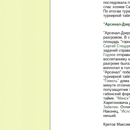
последовала п
спас хозяев Са
По итогам тура
турнирной табл
"Арсенал-Дзе
"Арсенал-Дзер
разгромом. В 
площадь "горня
Сергей Стецур
задачей справ
Годяев
отправи
воспитаннику 
разгроме была
воплотил в го
"Арсенал" побе
турнирной табл
"Гомель"
дома 
минуте отличи
полузащитник
габонский фо
тайме.
"Минск"
Харитоновича 
Забелин
. Отли
Наконец,
"Исло
ничьей.
Кретов Максим