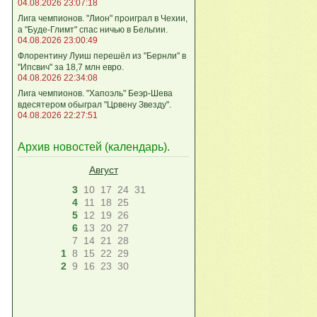
04.08.2026 23:07:18
Лига чемпионов. "Лион" проиграл в Чехии,
а "Буде-Глимт" спас ничью в Бельгии.
04.08.2026 23:00:49
Флорентину Луиш перешёл из "Бернли" в
"Ипсвич" за 18,7 млн евро.
04.08.2026 22:34:08
Лига чемпионов. "Хапоэль" Беэр-Шева
вдесятером обыграл "Црвену Звезду".
04.08.2026 22:27:51
Архив новостей (
календарь
).
Август
3
10
17
24
31
4
11
18
25
5
12
19
26
6
13
20
27
7
14
21
28
1
8
15
22
29
2
9
16
23
30