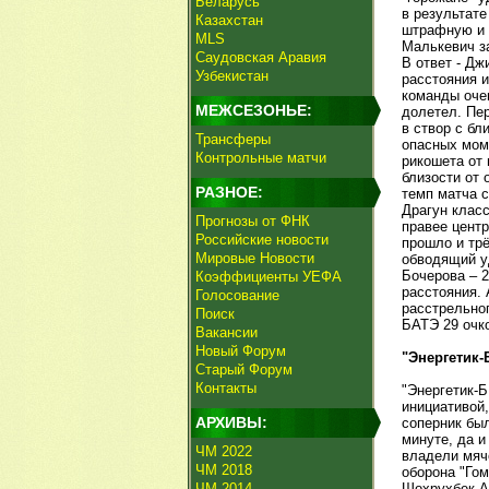
Беларусь
в результат
Казахстан
штрафную и 
MLS
Малькевич за
Саудовская Аравия
В ответ - Дж
Узбекистан
расстояния 
команды очен
МЕЖСЕЗОНЬЕ:
долетел. Пе
в створ с бл
Трансферы
опасных моме
Контрольные матчи
рикошета от 
близости от 
РАЗНОЕ:
темп матча с
Драгун клас
Прогнозы от ФНК
правее центр
Российские новости
прошло и трё
Мировые Новости
обводящий у
Бочерова – 2
Коэффициенты УЕФА
расстояния.
Голосование
расстрельног
Поиск
БАТЭ 29 очко
Вакансии
Новый Форум
"Энергетик-
Старый Форум
Контакты
"Энергетик-Б
инициативой,
АРХИВЫ:
соперник был
минуте, да и
ЧМ 2022
владели мяч
ЧМ 2018
оборона "Гом
ЧМ 2014
Шохрухбек А