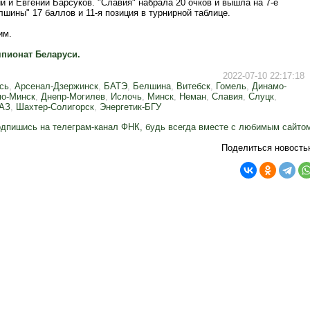
 и Евгений Барсуков. "Славия" набрала 20 очков и вышла на 7-е
лшины" 17 баллов и 11-я позиция в турнирной таблице.
им.
пионат Беларуси.
2022-07-10 22:17:18
сь
,
Арсенал-Дзержинск
,
БАТЭ
,
Белшина
,
Витебск
,
Гомель
,
Динамо-
о-Минск
,
Днепр-Могилев
,
Ислочь
,
Минск
,
Неман
,
Славия
,
Слуцк
,
лАЗ
,
Шахтер-Солигорск
,
Энергетик-БГУ
дпишись на телеграм-канал ФНК, будь всегда вместе с любимым сайто
Поделиться новость