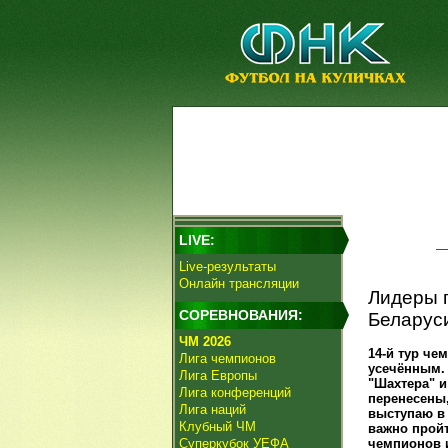
LIVE:
Live-результаты
Онлайн трансляции
Лидеры п
СОРЕВНОВАНИЯ:
Беларус
ЧМ 2026
14-й тур че
Лига чемпионов
усечённым. 
Лига Европы
"Шахтера" 
Лига конференций
перенесены,
Лига наций
выступаю в 
Клубный ЧМ
важно пройт
Суперкубок УЕФА
чемпионов и