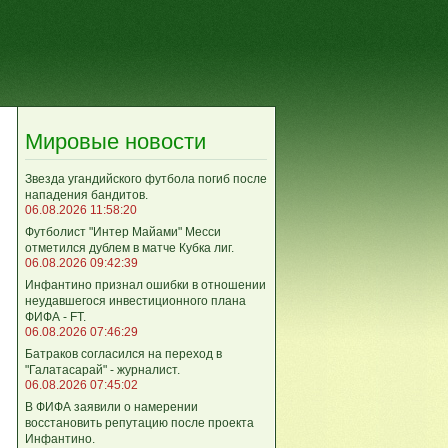
Мировые новости
Звезда угандийского футбола погиб после
нападения бандитов.
06.08.2026 11:58:20
Футболист "Интер Майами" Месси
отметился дублем в матче Кубка лиг.
06.08.2026 09:42:39
Инфантино признал ошибки в отношении
неудавшегося инвестиционного плана
ФИФА - FT.
06.08.2026 07:46:29
Батраков согласился на переход в
"Галатасарай" - журналист.
06.08.2026 07:45:02
В ФИФА заявили о намерении
восстановить репутацию после проекта
Инфантино.