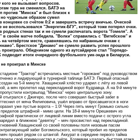
у кого не вызывает вопросов.
огам тура не сменился. БАТЭ на
л против "Минска" и был близок к
 но чудесным образом сумел
в концовке со счётом 0:2 и завершить встречу вничью. Оческой
 не воспользовался "Энергетик-БГУ", который тоже потерял очки.
в родных стенах так и не сумели распечатать ворота "Гомеля". А
" в своём матче победила. "Волки" справились с "Витебском" и
 на четвёртом месте, сравнявшись по набранным очкам с
намо". Брестское "Динамо" не сумело развить успех прошлого
ь проиграло. Обидчиком одного из аутсайдеров стал "Торпедо-
 подводит итоги очередного футбольного уик-энда в Беларуси.
 не проиграл в Минске
стадионе "Трактор" встречались местные "горожане" под руководством
пченко и лидирующий в турнирной таблице БАТЭ. Первый опасный
оздан на 5-й минуте. Хващинский хлёстко ударил с лёту из левой
й, а мяч пролетел над перекладиной ворот Кудравца. А на 9-й минуте
пропустили контрвыпад "Минска" через центральную зону.
 отыгрался с Джигеро, после чего совершил быстрый забег в
ттеснил от мяча Филиповича, ушёл вправо от бросавшегося в ноги
оразил уже пустые ворота – 1:0! Через пять минут Громыко сильно
 пределов штрафной - мимо цели. На 18-й минуте Орешкевич из
афной практически от лицевой линии вместо подачи с острого угла
зарядил в ближнюю "девятку" – мяч просвистел над перекладиной.
мгновений Хващинский со своей половины поля низовым пасом
онтратакующий забег Богомольского, который пробил из пределов
мяч прошёл рядом со штангой. Аккурат в середине первого тайма
двоили своё преимущество в счёте. Хозяевам удалась быстрая атака,