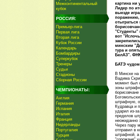
картина ни 
Межконтинентальный
Лидер по ит
кубок
выезде игра
поражению,
РОССИЯ:
отыграться 
Премьер-лига
борисовчане
"Студенты" 
Первая лига
вот "Ислочь
Вторая лига
закрепились
Кубок России
минским "Ди
Календарь
тура и опят
Бомбардиры
БелАЗ". ФНК
Суперкубок
Тренеры
БАТЭ чудом
Судьи
В Минске на 
Стадионы
Вадима Скри
Сборная России
момент был с
зоны штрафно
ЧЕМПИОНАТЫ:
борисовчане 
Богомольский
Англия
штрафную, о
Германия
Кудравца и п
Испания
ударил из-за
Италия
пределов штр
Франция
неожиданно 
Нидерланды
Через пару 
Португалия
отправил в к
штрафной, а 
Турция
"горожане" у