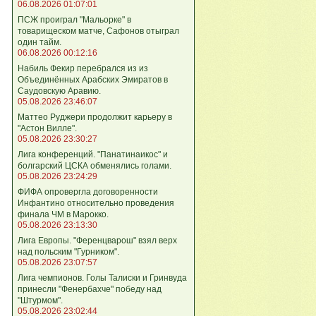
06.08.2026 01:07:01
ПСЖ проиграл "Мальорке" в
товарищеском матче, Сафонов отыграл
один тайм.
06.08.2026 00:12:16
Набиль Фекир перебрался из из
Объединённых Арабских Эмиратов в
Саудовскую Аравию.
05.08.2026 23:46:07
Маттео Руджери продолжит карьеру в
"Астон Вилле".
05.08.2026 23:30:27
Лига конференций. "Панатинаикос" и
болгарский ЦСКА обменялись голами.
05.08.2026 23:24:29
ФИФА опровергла договоренности
Инфантино относительно проведения
финала ЧМ в Марокко.
05.08.2026 23:13:30
Лига Европы. "Ференцварош" взял верх
над польским "Гурником".
05.08.2026 23:07:57
Лига чемпионов. Голы Талиски и Гринвуда
принесли "Фенербахче" победу над
"Штурмом".
05.08.2026 23:02:44