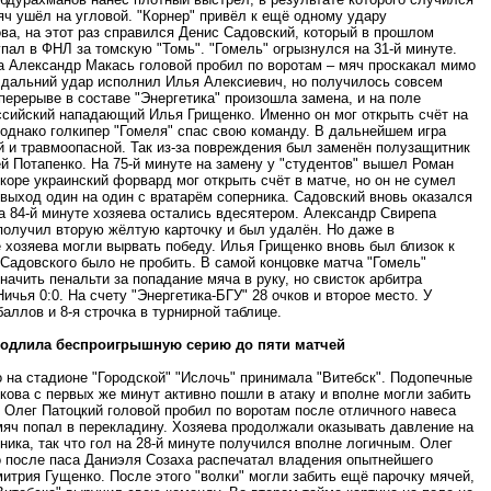
яч ушёл на угловой. "Корнер" привёл к ещё одному удару
ва, на этот раз справился Денис Садовский, который в прошлом
пал в ФНЛ за томскую "Томь". "Гомель" огрызнулся на 31-й минуте.
а Александр Макась головой пробил по воротам – мяч проскакал мимо
е дальний удар исполнил Илья Алексиевич, но получилось совсем
перерыве в составе "Энергетика" произошла замена, и на поле
ссийский нападающий Илья Грищенко. Именно он мог открыть счёт на
 однако голкипер "Гомеля" спас свою команду. В дальнейшем игра
й и травмоопасной. Так из-за повреждения был заменён полузащитник
й Потапенко. На 75-й минуте на замену у "студентов" вышел Роман
коре украинский форвард мог открыть счёт в матче, но он не сумел
выход один на один с вратарём соперника. Садовский вновь оказался
а 84-й минуте хозяева остались вдесятером. Александр Свирепа
получил вторую жёлтую карточку и был удалён. Но даже в
 хозяева могли вырвать победу. Илья Грищенко вновь был близок к
 Садовского было не пробить. В самой концовке матча "Гомель"
начить пенальти за попадание мяча в руку, но свисток арбитра
ичья 0:0. На счету "Энергетика-БГУ" 28 очков и второе место. У
баллов и 8-я строчка в турнирной таблице.
родлила беспроигрышную серию до пяти матчей
 на стадионе "Городской" "Ислочь" принимала "Витебск". Подопечные
ова с первых же минут активно пошли в атаку и вполне могли забить
 Олег Патоцкий головой пробил по воротам после отличного навеса
мяч попал в перекладину. Хозяева продолжали оказывать давление на
ника, так что гол на 28-й минуте получился вполне логичным. Олег
 после паса Даниэля Созаха распечатал владения опытнейшего
итрия Гущенко. После этого "волки" могли забить ещё парочку мячей,