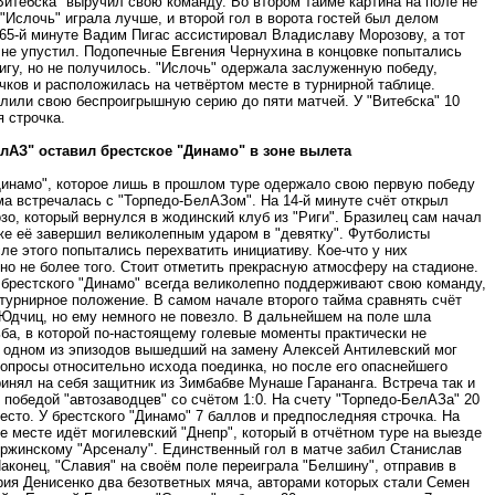
Витебска" выручил свою команду. Во втором тайме картина на поле не
"Ислочь" играла лучше, и второй гол в ворота гостей был делом
 65-й минуте Вадим Пигас ассистировал Владиславу Морозову, а тот
 не упустил. Подопечные Евгения Чернухина в концовке попытались
игу, но не получилось. "Ислочь" одержала заслуженную победу,
чков и расположилась на четвёртом месте в турнирной таблице.
длили свою беспроигрышную серию до пяти матчей. У "Витебска" 10
я строчка.
лАЗ" оставил брестское "Динамо" в зоне вылета
Динамо", которое лишь в прошлом туре одержало свою первую победу
ма встречалась с "Торпедо-БелАЗом". На 14-й минуте счёт открыл
о, который вернулся в жодинский клуб из "Риги". Бразилец сам начал
 же её завершил великолепным ударом в "девятку". Футболисты
ле этого попытались перехватить инициативу. Кое-что у них
но не более того. Стоит отметить прекрасную атмосферу на стадионе.
брестского "Динамо" всегда великолепно поддерживают свою команду,
турнирное положение. В самом начале второго тайма сравнять счёт
 Юдчиц, но ему немного не повезло. В дальнейшем на поле шла
ба, в которой по-настоящему голевые моменты практически не
В одном из эпизодов вышедший на замену Алексей Антилевский мог
опросы относительно исхода поединка, но после его опаснейшего
инял на себя защитник из Зимбабве Мунаше Гарананга. Встреча так и
победой "автозаводцев" со счётом 1:0. На счету "Торпедо-БелАЗа" 20
место. У брестского "Динамо" 7 баллов и предпоследняя строчка. На
 месте идёт могилевский "Днепр", который в отчётном туре на выезде
ержинскому "Арсеналу". Единственный гол в матче забил Станислав
аконец, "Славия" на своём поле переиграла "Белшину", отправив в
рия Денисенко два безответных мяча, авторами которых стали Семен