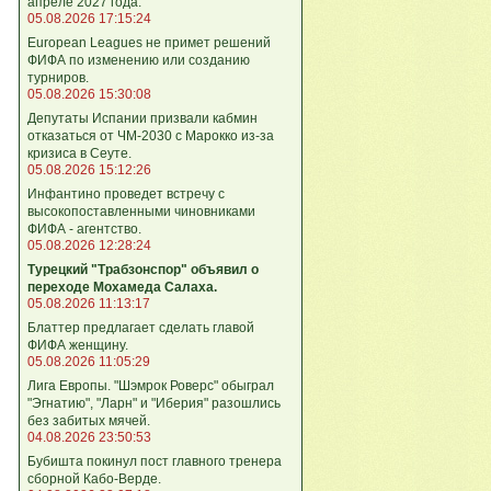
апреле 2027 года.
05.08.2026 17:15:24
European Leagues не примет решений
ФИФА по изменению или созданию
турниров.
05.08.2026 15:30:08
Депутаты Испании призвали кабмин
отказаться от ЧМ-2030 с Марокко из-за
кризиса в Сеуте.
05.08.2026 15:12:26
Инфантино проведет встречу с
высокопоставленными чиновниками
ФИФА - агентство.
05.08.2026 12:28:24
Турецкий "Трабзонспор" объявил о
переходе Мохамеда Салаха.
05.08.2026 11:13:17
Блаттер предлагает сделать главой
ФИФА женщину.
05.08.2026 11:05:29
Лига Европы. "Шэмрок Роверс" обыграл
"Эгнатию", "Ларн" и "Иберия" разошлись
без забитых мячей.
04.08.2026 23:50:53
Бубишта покинул пост главного тренера
сборной Кабо-Верде.