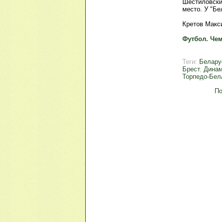
Шестиловский
место. У "Бе
Кретов Макс
Футбол. Чем
Теги:
Белару
Брест
,
Динам
Торпедо-Бе
По