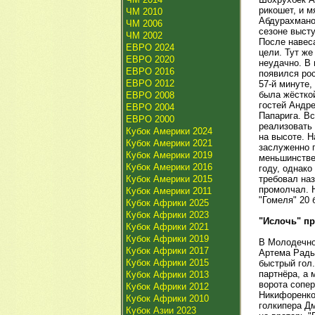
рикошет, и м
ЧМ 2010
Абдурахмано
ЧМ 2006
сезоне высту
ЧМ 2002
После навес
ЕВРО 2024
цели. Тут ж
ЕВРО 2020
неудачно. В 
ЕВРО 2016
появился ро
ЕВРО 2012
57-й минуте,
была жёстко
ЕВРО 2008
гостей Андре
ЕВРО 2004
Папарига. Вс
ЕВРО 2000
реализовать 
Кубок Америки 2024
на высоте. Н
Кубок Америки 2021
заслуженно 
Кубок Америки 2019
меньшинстве
Кубок Америки 2016
году, однако
Кубок Америки 2015
требовал наз
промолчал. Н
Кубок Америки 2011
"Гомеля" 20 
Кубок Африки 2025
Кубок Африки 2023
"Ислочь" п
Кубок Африки 2021
Кубок Африки 2019
В Молодечно
Кубок Африки 2017
Артема Радьк
Кубок Африки 2015
быстрый гол.
партнёра, а 
Кубок Африки 2013
ворота сопер
Кубок Африки 2012
Никифоренко
Кубок Африки 2010
голкипера Дм
Кубок Азии 2023