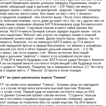
е которой Шрамченко принял длинную передачу Евдокимова, вошёл в
нанёс обводящий удар в дальний угол – 2:0! Через три минуты
рядил низом с левого угла вратарской - выручил "горожан" голкипер.
игеро простил жёлто-синих. Без помех он бил с лёту с близкого
из пределов штрафной - мяч полетел выше. После этого обменялись
ь опасными атаками, пусть даже до ворот ни у тех, ни у других мяч не
ред самым перерывом оборона БАТЭ блокировала удар Богомольского
изкого расстояния. Стартовый отрезок второго тайма прошёл без
нтов. На 57-й минуте Бочеров сильно зарядил издали низом - после
ноги защитника "Минска" мяч улетел за лицевую линию в опасной
основания штанги ворот хозяев. Далее пошли паузы, замены, так что
низился. Впрочем, это не помешало БАТЭ забить на 77-й минуте.
сной передачей бросил в прорыв Василевича, тот вбежал в штрафную
альной оси поля и чётко поразил дальний нижний угол – 2:1! Не
х минут, как гости сравнял счёт. Милич исполнил блестящий
дар в дальнюю "девятку" с левого угла штрафной после паса
:2! На 87-й минуте Кудравец спас БАТЭ после удара Печуры с близкого
 А на последней минуте состоялся потрясающий сэйв Кудравца после
о удара от Черноока. Поединок так и завершился вничью 2:2. На счету
в и первое место. У "Минска" 23 балла и пятая позиция.
БГУ" не сумел распечатать ворота "Гомеля"
ГУ" на своём поле принимал "Гомель". Хозяева сразу же завладели
 а в случае потери мяча включали высокий прессинг. Впрочем,
 к этому готов. Первый удар по воротам состоялся лишь на 14-й
 то Даниил Силинский пробил совсем неточно. "Студенты" больше
ом и постоянно создавали подходы к воротам соперника, однако
еля" вообще не позволяла бить по своим воротам. На 25-й минуте
бдурахманов нанёс плотный выстрел, в результате которого случился