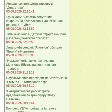
Анхелиньо продолжит карьеру в
"Депортиво".
05.08.2026 22:36:41
Луиш Фигу: "Спасать репутацию
Инфантино бесполезно. Единственное
решение — уйти".
05.08.2026 22:13:50
Лига чемпионов. Датский "Орхус" выиграл
у азербайджанского "Сабаха".
05.08.2026 22:08:50
Лига конференций. "Аполлон" обыграл
"Бранн" в Норвегии.
05.08.2026 21:55:05
"Ньюкасл" объявил о назначении
Маттиаса Яйссле на пост главного
тренера.
05.08.2026 21:21:11
Науэль Молина переходит из "Атлетико" в
"Рому" за 18 миллионов евро..
05.08.2026 20:58:12
"Бавария" готова рассмотреть
предложения по трансферу Жоау
Пальиньи.
05.08.2026 20:43:41
Конгресс УЕФА пройдет в Астане в