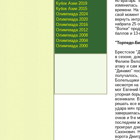
но вратарь "
Кубок Азии 2019
изменилась. 
Кубок Азии 2015
времени. На
Олимпиада 2024
свой момент
Олимпиада 2020
вернуть интр
набрала 25 о
Олимпиада 2016
"Волки" про
Олимпиада 2012
баллов и 13-
Олимпиада 2008
Олимпиада 2004
"Торпедо-Бе
Олимпиада 2000
Брестское "
в сезоне, до
Фелипе Велоз
атаку и сам
"Динамо" пос
получалось, 
Болельщики 
несмотря на 
мог Евгений
упорная борь
возникали. 
решать все в
удара мяч пр
завершилась 
очков и 9-е 
последнем же
проиграл дз
Сазонович. Н
ворота Дмит