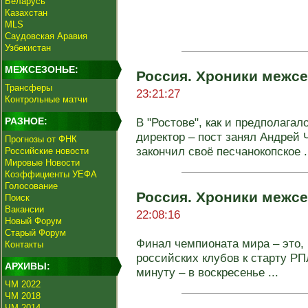
Беларусь
Казахстан
MLS
Саудовская Аравия
Узбекистан
МЕЖСЕЗОНЬЕ:
Россия. Хроники межсе
Трансферы
23:21:27
Контрольные матчи
РАЗНОЕ:
В "Ростове", как и предполага
директор – пост занял Андрей 
Прогнозы от ФНК
закончил своё песчанокопское .
Российские новости
Мировые Новости
Коэффициенты УЕФА
Голосование
Россия. Хроники межсе
Поиск
Вакансии
22:08:16
Новый Форум
Старый Форум
Финал чемпионата мира – это, 
Контакты
российских клубов к старту РП
АРХИВЫ:
минуту – в воскресенье ...
ЧМ 2022
ЧМ 2018
ЧМ 2014