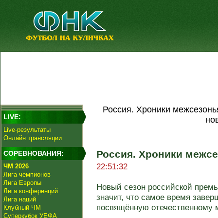
Россия. Хроники межсезонь
LIVE:
но
Live-результаты
Онлайн трансляции
Россия. Хроники межсе
СОРЕВНОВАНИЯ:
22:51:32
ЧМ 2026
Лига чемпионов
Лига Европы
Новый сезон российской премье
Лига конференций
значит, что самое время завер
Лига наций
посвящённую отечественному м
Клубный ЧМ
Суперкубок УЕФА