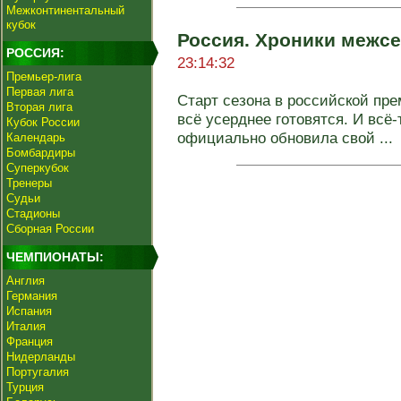
Межконтинентальный
кубок
Россия. Хроники межсе
РОССИЯ:
23:14:32
Премьер-лига
Первая лига
Старт сезона в российской пре
Вторая лига
всё усерднее готовятся. И всё
Кубок России
официально обновила свой ...
Календарь
Бомбардиры
Суперкубок
Тренеры
Судьи
Стадионы
Сборная России
ЧЕМПИОНАТЫ:
Англия
Германия
Испания
Италия
Франция
Нидерланды
Португалия
Турция