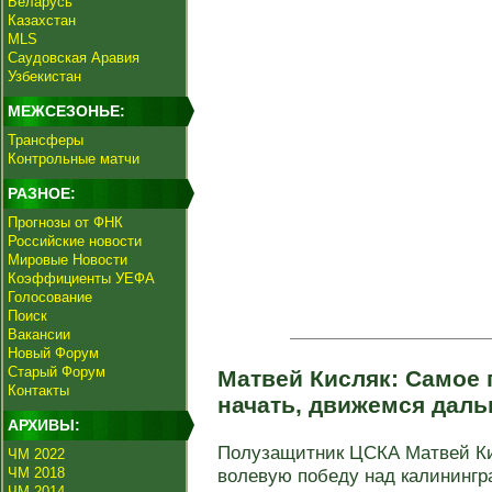
Беларусь
Казахстан
MLS
Саудовская Аравия
Узбекистан
МЕЖСЕЗОНЬЕ:
Трансферы
Контрольные матчи
РАЗНОЕ:
Прогнозы от ФНК
Российские новости
Мировые Новости
Коэффициенты УЕФА
Голосование
Поиск
Вакансии
Новый Форум
Старый Форум
Матвей Кисляк: Самое
Контакты
начать, движемся дал
АРХИВЫ:
Полузащитник ЦСКА Матвей Ки
ЧМ 2022
ЧМ 2018
волевую победу над калинингра
ЧМ 2014