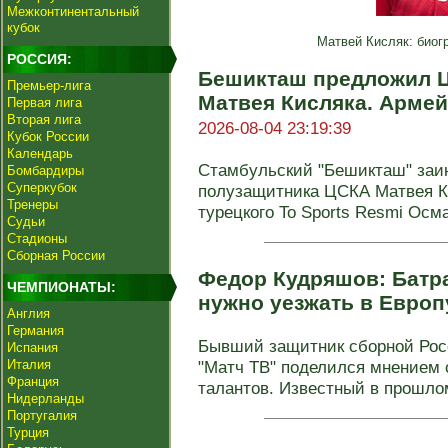
Межконтинентальный
кубок
Матвей Кисляк: биог
РОССИЯ:
Бешикташ предложил Ц
Премьер-лига
Матвея Кисляка. Армей
Первая лига
Вторая лига
2026-08-04 23:19:39
Кубок России
Календарь
Стамбульский "Бешикташ" заин
Бомбардиры
Суперкубок
полузащитника ЦСКА Матвея К
Тренеры
турецкого To Sports Resmi Осма
Судьи
Стадионы
Сборная России
Федор Кудряшов: Батра
ЧЕМПИОНАТЫ:
нужно уезжать в Евро
Англия
Германия
Бывший защитник сборной Рос
Испания
Италия
"Матч ТВ" поделился мнением 
Франция
талантов. Известный в прошлом
Нидерланды
Португалия
Турция