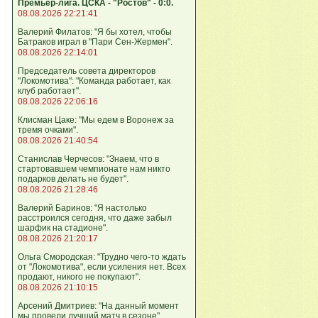
Премьер-лига. ЦСКА - "Ростов" - 0:0.
08.08.2026 22:21:41
Валерий Филатов: "Я бы хотел, чтобы
Батраков играл в "Пари Сен-Жермен".
08.08.2026 22:14:01
Председатель совета директоров
"Локомотива": "Команда работает, как
клуб работает".
08.08.2026 22:06:16
Клисман Цаке: "Мы едем в Воронеж за
тремя очками".
08.08.2026 21:40:54
Станислав Черчесов: "Знаем, что в
стартовавшем чемпионате нам никто
подарков делать не будет".
08.08.2026 21:28:46
Валерий Баринов: "Я настолько
расстроился сегодня, что даже забыл
шарфик на стадионе".
08.08.2026 21:20:17
Ольга Смородская: "Трудно чего‑то ждать
от "Локомотива", если усиления нет. Всех
продают, никого не покупают".
08.08.2026 21:10:15
Арсений Дмитриев: "На данный момент
мы провели лучший матч в сезоне".