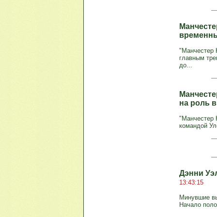
Манчесте
временн
"Манчестер 
главным тре
до...
Манчесте
на роль 
"Манчестер 
командой Ул
Дэнни Уэ
13:43:15
Минувшие вы
Начало полож