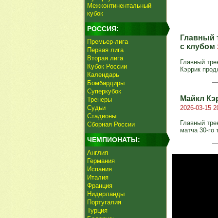
Межконтинентальный
кубок
РОССИЯ:
Главный 
Премьер-лига
с клубом
Первая лига
Вторая лига
Главный тре
Кубок России
Кэррик прод
Календарь
Бомбардиры
Суперкубок
Майкл Кэ
Тренеры
Судьи
2026-03-15 2
Стадионы
Главный тре
Сборная России
матча 30-го 
ЧЕМПИОНАТЫ:
Англия
Германия
Испания
Италия
Франция
Нидерланды
Португалия
Турция