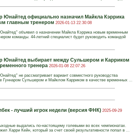
р Юнайтед официально назначил Майкла Кэррика
ым главным тренером
2026-01-13 22:30:08
Юнайтед" объявил о назначении Майкла Кэррика новым временным
нером команды. 44-летний специалист будет руководить командой
р Юнайтед выбирает между Сульшером и Карриком
временного тренера
2026-01-08 22:07:26
Юнайтед" не рассматривает вариант совместного руководства
е Гуннаром Сульшером и Майклом Карриком в качестве временных ...
лбек - лучший игрок недели (версия ФНК)
2025-09-29
ходные выдались по-настоящему голевыми во всех чемпионатах.
ил Харри Кейн, который за счет своей результативности попал в ...