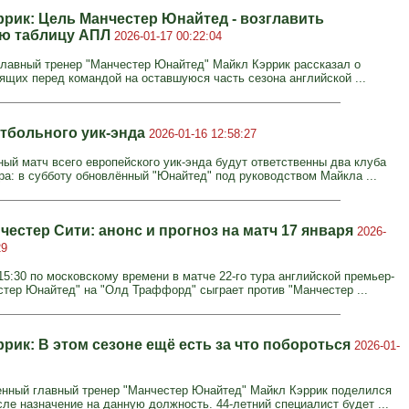
ррик: Цель Манчестер Юнайтед - возглавить
ю таблицу АПЛ
2026-01-17 00:22:04
лавный тренер "Манчестер Юнайтед" Майкл Кэррик рассказал о
оящих перед командой на оставшуюся часть сезона английской ...
тбольного уик-энда
2026-01-16 12:58:27
ный матч всего европейского уик-энда будут ответственны два клуба
ра: в субботу обновлённый "Юнайтед" под руководством Майкла ...
честер Сити: анонс и прогноз на матч 17 января
2026-
29
15:30 по московскому времени в матче 22-го тура английской премьер-
стер Юнайтед" на "Олд Траффорд" сыграет против "Манчестер ...
рик: В этом сезоне ещё есть за что побороться
2026-01-
нный главный тренер "Манчестер Юнайтед" Майкл Кэррик поделился
ле назначение на данную должность. 44-летний специалист будет ...