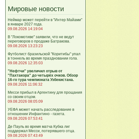
Мировые новости
Неймар может перейти в "Интер Майами"
в январе 2027 года.
09.08.2026 14:19:04
В "Локомотиве" заявили, что не ведут
переговоров о продаже Батракова.
09.08.2026 13:23:23
Футболист бразильской "Коритибы" упал
в тоннель во время праздновании гола.
09.08.2026 12:35:03
"Нефтчи" увеличил отрыв от
"Пахтакора" до четырёх очков. Обзор
16-го тура чемпионата Узбекистана.
09.08.2026 11:06:32
Месси прибыл в Аргентину для прощания
со своим отцом.
09.08.2026 08:05:09
УЕФА может начать расследование в
отношении Инфантино - газета.
09.08.2026 07:53:41
Де Пауль во время матча Кубка лиг
поддержал Месси, потерявшего отца.
09.08.2026 07:43:49