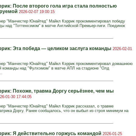
ррик: После второго гола игра стала полностью
ируемой
2026-02-07 19:00:15
нер "Манчестер Юнайтед" Майкл Кэррик прокомментировал победу
ды над "Тоттенхэмом" в матче Английской Премьер-лиги. Поединок
ррик: Эта победа — целиком заслуга команды
2026-02-01
нер "Манчестер Юнайтед" Майкл Кэррик прокомментировал домашнюю
й команды над "Фулхэмом" в матче АПЛ на стадионе "Олд
..
ррик: Похоже, травма Доргу серьёзнее, чем мы
26-01-30 17:44:05
нер "Манчестер Юнайтед" Майкл Кэррик рассказал, о травме
атрика Доргу. Ранее сообщалось, что он выбыл из строя минимум на
ррик: Я действительно горжусь командой
2026-01-25