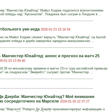
нер "Манчестер Юнайтед" Майкл Кэррик поделился впечатлениями
вой победы над "Арсеналом". Поединок был сыгран в Лондоне в ...
тбольного уик-энда
2026-01-23 15:16:54
но ли Майкл Кэррик сможет вернуть "Манчестер Юнайтед" на былой
давняя победа в дерби наверняка зарядила манкунианских ...
 Манчестер Юнайтед: анонс и прогноз на матч 25
26-01-23 13:45:40
19:30 по московскому времени в матче 23-го тура английской премьер-
ал" на лондонском "Эмирейтс" сыграет против "Манчестер ...
Де Дзерби: Манчестер Юнайтед? Моё внимание
ю сосредоточено на Марселе
2026-01-20 22:37:27
нер "Марселя" Роберто Де Дзерби прокомментировал информацию о