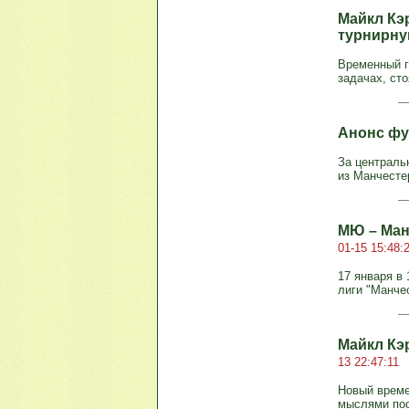
Майкл Кэ
турнирну
Временный г
задачах, ст
Анонс фу
За централь
из Манчесте
МЮ – Ман
01-15 15:48:
17 января в 
лиги "Манче
Майкл Кэр
13 22:47:11
Новый време
мыслями пос