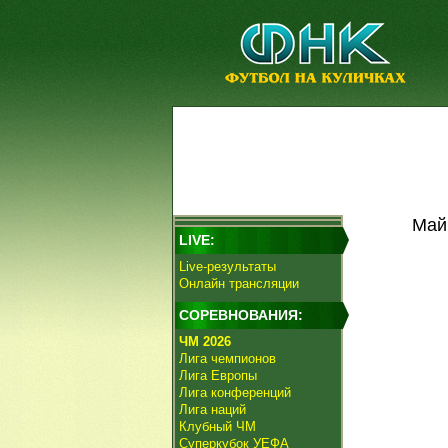
Май
LIVE:
Live-результаты
Онлайн трансляции
СОРЕВНОВАНИЯ:
ЧМ 2026
Лига чемпионов
Лига Европы
Лига конференций
Лига наций
Клубный ЧМ
Суперкубок УЕФА