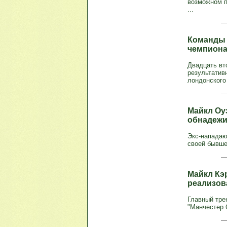
возможном п
...
Команды и
чемпиона
Двадцать вт
результатив
лондонского 
Майкл Оу
обнадеж
Экс-нападаю
своей бывше
Майкл Кэ
реализов
Главный тре
"Манчестер С