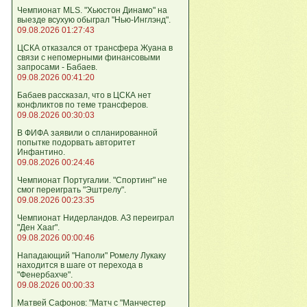
Чемпионат MLS. "Хьюстон Динамо" на
выезде всухую обыграл "Нью-Инглэнд".
09.08.2026 01:27:43
ЦСКА отказался от трансфера Жуана в
связи с непомерными финансовыми
запросами - Бабаев.
09.08.2026 00:41:20
Бабаев рассказал, что в ЦСКА нет
конфликтов по теме трансферов.
09.08.2026 00:30:03
В ФИФА заявили о спланированной
попытке подорвать авторитет
Инфантино.
09.08.2026 00:24:46
Чемпионат Португалии. "Спортинг" не
смог переиграть "Эштрелу".
09.08.2026 00:23:35
Чемпионат Нидерландов. АЗ переиграл
"Ден Хааг".
09.08.2026 00:00:46
Нападающий "Наполи" Ромелу Лукаку
находится в шаге от перехода в
"Фенербахче".
09.08.2026 00:00:33
Матвей Сафонов: "Матч с "Манчестер