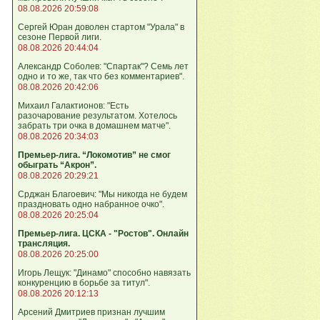
08.08.2026 20:59:08
Сергей Юран доволен стартом "Урала" в
сезоне Первой лиги.
08.08.2026 20:44:04
Александр Соболев: "Спартак"? Семь лет
одно и то же, так что без комментариев".
08.08.2026 20:42:06
Михаил Галактионов: "Есть
разочарование результатом. Хотелось
забрать три очка в домашнем матче".
08.08.2026 20:34:03
Премьер-лига. “Локомотив” не смог
обыграть “Акрон”.
08.08.2026 20:29:21
Срджан Благоевич: "Мы никогда не будем
праздновать одно набранное очко".
08.08.2026 20:25:04
Премьер-лига. ЦСКА - "Ростов". Онлайн
трансляция.
08.08.2026 20:25:00
Игорь Лещук: "Динамо" способно навязать
конкуренцию в борьбе за титул".
08.08.2026 20:12:13
Арсений Дмитриев признан лучшим