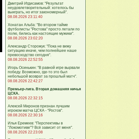
Дмитрий Игдисамов: "Результат
неудовлетворительный: хотелось бы
выиграть, но итог закономерный".
08.08.2026 23:11:40
Хонатан Альба: "Во втором тайме
футболисты "Ростова" просто летали по
полю, бились как настоящие мужики".
08.08.2026 23:02:20
Александр Сторожук: "Пока не вижу
ситуацию иначе, чем полнейшее наше
превосходство сегодня".
08.08.2026 22:52:55
Игорь Осинькин: "В равной игре вырвали
победу. Возможно, где-то это был
небольшой возврат за прошлый матч".
08.08.2026 22:42:27
Премьер-лига. Вторая домашняя ничья
ЦСКА.
08.08.2026 22:32:15
Алексей Миронов признан лучшим
игроком матча ЦСКА - "Ростов".
08.08.2026 22:30:16
Илья Еремеев: "Перспективы в
"Локомотиве"? Всё зависит от меня".
08.08.2026 22:23:08