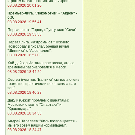
игроком матча "Локомотив" - "Акрон".
08.08.2026 20:01:20
Премьер-лига. "Локомотив" - "Акрон" -
0:0.
08.08.2026 19:55:41
Первая лига. "Торпедо" уступило "Сочи".
08.08.2026 19:53:53
Первая лига. Разгромы от "Нижнего
Новгорода" и "Урала", боевая ничья
"Шинника" с "Арсеналом".
08.08.2026 18:57:03
Хай-дайвер Истомин рассказал, что со
временем разочаровался в Месси.
08.08.2026 18:44:29
Сергей Булатов: "Балтика" сыграла очень
грамотно, практически не оставила нам
зон".
08.08.2026 18:40:23
Даку избежит проблем с фанатами:
Мостовой о матче "Спартака" и
"Краснодара".
08.08.2026 18:34:53
Андрей Талалаев: "Хиль возвращается -
мы его зовем нашим кормильцем".
08.08.2026 18:24:47