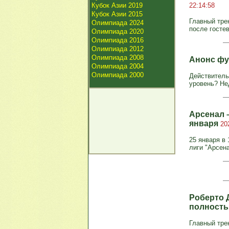
Кубок Азии 2019
22:14:58
Кубок Азии 2015
Главный тре
Олимпиада 2024
после госте
Олимпиада 2020
Олимпиада 2016
Олимпиада 2012
Олимпиада 2008
Анонс фу
Олимпиада 2004
Олимпиада 2000
Действитель
уровень? Не
Арсенал –
января
20
25 января в 
лиги "Арсен
Роберто 
полность
Главный тре