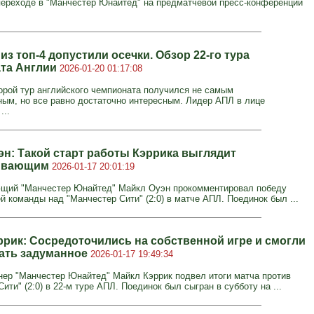
ереходе в "Манчестер Юнайтед" на предматчевой пресс-конференции
з топ-4 допустили осечки. Обзор 22-го тура
та Англии
2026-01-20 01:17:08
орой тур английского чемпионата получился не самым
ным, но все равно достаточно интересным. Лидер АПЛ в лице
...
эн: Такой старт работы Кэррика выглядит
ивающим
2026-01-17 20:01:19
щий "Манчестер Юнайтед" Майкл Оуэн прокомментировал победу
й команды над "Манчестер Сити" (2:0) в матче АПЛ. Поединок был ...
ррик: Сосредоточились на собственной игре и смогли
ать задуманное
2026-01-17 19:49:34
нер "Манчестер Юнайтед" Майкл Кэррик подвел итоги матча против
ити" (2:0) в 22-м туре АПЛ. Поединок был сыгран в субботу на ...