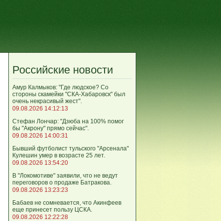
Российские новости
Амур Калмыков: "Где людское? Со
стороны скамейки "СКА-Хабаровск" был
очень некрасивый жест".
09.08.2026 14:12:13
Стефан Лончар: "Дзюба на 100% помог
бы "Акрону" прямо сейчас".
09.08.2026 14:00:31
Бывший футболист тульского "Арсенала"
Кулешин умер в возрасте 25 лет.
09.08.2026 13:54:20
В "Локомотиве" заявили, что не ведут
переговоров о продаже Батракова.
09.08.2026 13:23:23
Бабаев не сомневается, что Акинфеев
еще принесет пользу ЦСКА.
09.08.2026 12:22:28