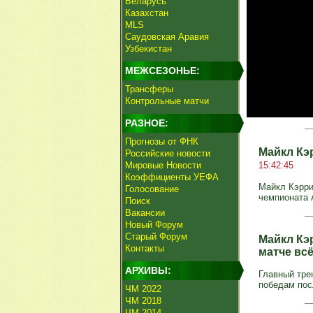
Беларусь
Казахстан
MLS
Саудовская Аравия
Узбекистан
МЕЖСЕЗОНЬЕ:
Трансферы
Контрольные матчи
РАЗНОЕ:
Прогнозы от ФНК
Майкл Кэ
Российские новости
Мировые Новости
15:42:45
Коэффициенты УЕФА
Майкл Кэрри
Голосование
чемпионата А
Поиск
Вакансии
Новый Форум
Старый Форум
Майкл Кэ
Контакты
матче вс
АРХИВЫ:
Главный тре
победам пос
ЧМ 2022
ЧМ 2018
ЧМ 2014