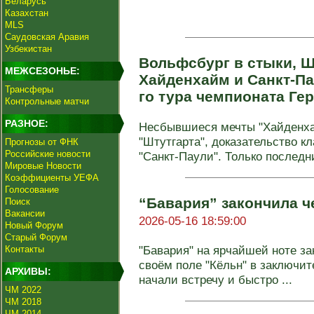
Беларусь
Казахстан
MLS
Саудовская Аравия
Узбекистан
Вольфсбург в стыки, Ш
МЕЖСЕЗОНЬЕ:
Хайденхайм и Санкт-Па
Трансферы
го тура чемпионата Г
Контрольные матчи
РАЗНОЕ:
Несбывшиеся мечты "Хайденха
"Штутгарта", доказательство кл
Прогнозы от ФНК
Российские новости
"Санкт-Паули". Только последний
Мировые Новости
Коэффициенты УЕФА
Голосование
“Бавария” закончила ч
Поиск
Вакансии
2026-05-16 18:59:00
Новый Форум
Старый Форум
"Бавария" на ярчайшей ноте за
Контакты
своём поле "Кёльн" в заключи
АРХИВЫ:
начали встречу и быстро ...
ЧМ 2022
ЧМ 2018
ЧМ 2014