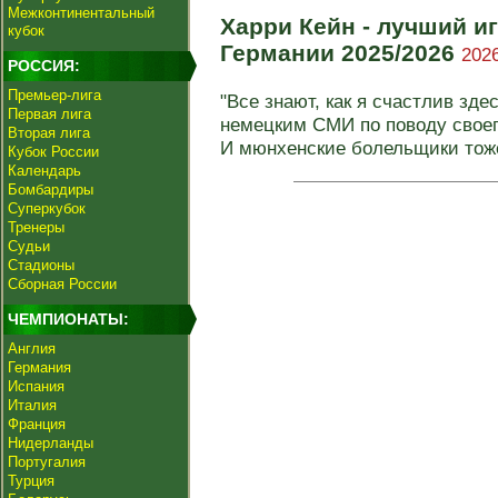
Межконтинентальный
Харри Кейн - лучший и
кубок
Германии 2025/2026
2026
РОССИЯ:
Премьер-лига
"Все знают, как я счастлив зде
Первая лига
немецким СМИ по поводу своег
Вторая лига
И мюнхенские болельщики тоже
Кубок России
Календарь
Бомбардиры
Суперкубок
Тренеры
Судьи
Стадионы
Сборная России
ЧЕМПИОНАТЫ:
Англия
Германия
Испания
Италия
Франция
Нидерланды
Португалия
Турция