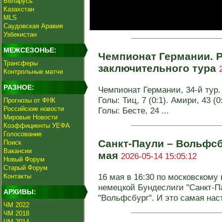
Беларусь
Казахстан
MLS
Саудовская Аравия
Узбекистан
МЕЖСЕЗОНЬЕ:
Чемпионат Германии. Р
Трансферы
заключительного тура
Контрольные матчи
РАЗНОЕ:
Чемпионат Германии, 34-й тур. 
Голы: Тиц, 7 (0:1). Амири, 43 (0
Прогнозы от ФНК
Российские новости
Голы: Бесте, 24 ...
Мировые Новости
Коэффициенты УЕФА
Голосование
Санкт-Паули – Вольфсб
Поиск
Вакансии
мая
2026-05-14 15:05:12
Новый Форум
Старый Форум
16 мая в 16:30 по московскому 
Контакты
немецкой Бундеслиги "Санкт-П
АРХИВЫ:
"Вольфсбург". И это самая наст
ЧМ 2022
ЧМ 2018
ЧМ 2014