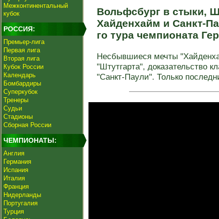
Межконтинентальный
Вольфсбург в стыки, Ш
кубок
Хайденхайм и Санкт-Па
РОССИЯ:
го тура чемпионата Г
Премьер-лига
Первая лига
Несбывшиеся мечты "Хайденха
Вторая лига
"Штутгарта", доказательство кл
Кубок России
Календарь
"Санкт-Паули". Только последний
Бомбардиры
Суперкубок
Тренеры
Судьи
Стадионы
Сборная России
ЧЕМПИОНАТЫ:
Англия
Германия
Испания
Италия
Франция
Нидерланды
Португалия
Турция