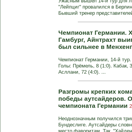
Ужасным вышел 14-й тур для л
"Лейпциг" провалился в Берлине
Бывший тренер представителей
Чемпионат Германии. 
Гамбург, Айнтрахт выи
был сильнее в Менхен
Чемпионат Германии, 14-й тур.
Голы: Прёмель, 8 (1:0). Кабак, 3
Асллани, 72 (4:0). ...
Разгромы крепких ком
победы аутсайдеров. О
чемпионата Германии
2
Неоднозначным получился три
Бундеслиге. Аутсайдеры словн
место фаворитам. Так, "Хайден